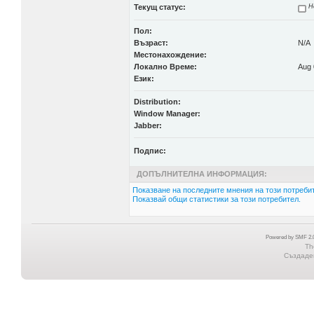
Текущ статус:
Н
Пол:
Възраст:
N/A
Местонахождение:
Локално Време:
Aug 
Език:
Distribution:
Window Manager:
Jabber:
Подпис:
ДОПЪЛНИТЕЛНА ИНФОРМАЦИЯ:
Показване на последните мнения на този потребит
Показвай общи статистики за този потребител.
Powered by SMF 2.0
Th
Създаден