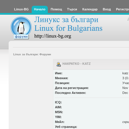
Linux-BG
Начало
Помощ
Търси
Календар
Вход
Регистр
Linux за българи: Форуми
НАКРАТКО - KATZ
Име:
katz
Мнения:
3 (0
Позиция:
Уча
Дата на регистрация:
Nov 
Последно Активен:
Dec 
ICQ:
AIM:
MSN:
YIM:
Мейл:
скр
Уеб страница: