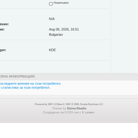
Неактивен
N/A
ение:
ме:
Aug 06, 2026, 16:51
Bulgarian
ger:
KDE
ЛНА ИНФОРМАЦИЯ:
оследните мнения на този потребител.
статистики за този потребител.
Powered by SMF 2.0 Beta 4
|
SMF © 2006, Simple Machines LLC
Theme by
DzinerStudio
Създадена за 0.033 сек с 8 заявки.