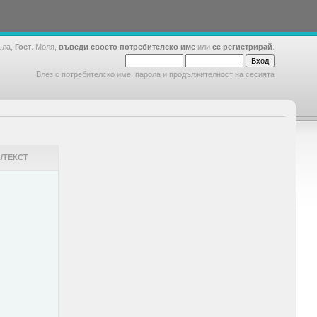
шла,
Гост
. Моля,
въведи своето потребителско име
или
се регистрирай
.
Влез с потребителско име, парола и продължителност на сесията
/ТЕКСТ