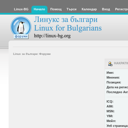
Linux-BG
Начало
Помощ
Търси
Календар
Вход
Регистр
Linux за българи: Форуми
НАКРАТК
Име:
Мнения:
Позиция:
Дата на реги
Последно Ак
ICQ:
AIM:
MSN:
YIM:
Мейл:
Уеб страница