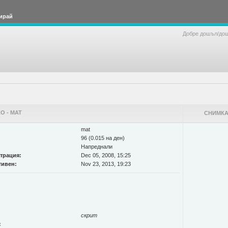
ирай
Добре дошъл/до
О - MAT
СНИМКА
mat
96 (0.015 на ден)
Напреднали
страция:
Dec 05, 2008, 15:25
тивен:
Nov 23, 2013, 19:23
скрит
: