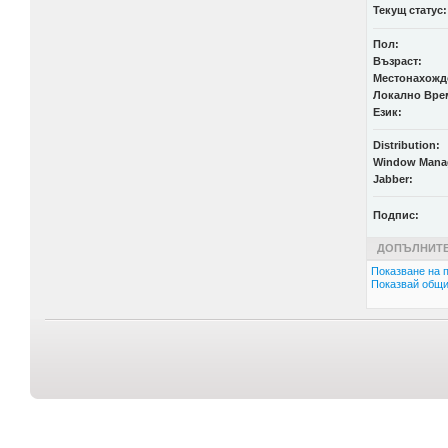
Текущ статус:
Пол:
Възраст:
Местонахожд
Локално Вре
Език:
Distribution:
Window Mana
Jabber:
Подпис:
ДОПЪЛНИТЕ
Показване на п
Показвай общи 