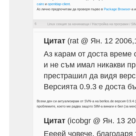
cairo
и
openldap-client
.
Аз лично предпочитам да проверя първо в
Package Browser
-a 
6
Linux секция за начинаещи
/
Настройка на програми
/
SI
Цитат
(rat @ Ян. 12 2006,
Аз карам от доста време 
и не съм имал никакви п
престрашил да видя верси
Версията 0.9.3 е доста бъ
Всеки ден си актуализирам от SVN-а на berlios.de версия 0.9.4 
проблемите, което ме радва защото SIM-a винаги е бил (за мен
Цитат
(icobgr @ Ян. 13 20
Еееей човече, благодаря т