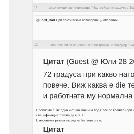
11
Linux секция за начинаещи
/
Настройка на хардуер
/
Sla
@
Lord_Bad
При почти всики натоварващи операции ...
12
Linux секция за начинаещи
/
Настройка на хардуер
/
Sl
Цитат
(Guest @ Юли 28 20
72 градуса при какво нат
повече. Виж каква е die т
и работната му нормална 
Проблема е, че една и съща машина под Слак се крашва (при ко
спецификация трябва да е 85 С.
В нормален режим изхода от lm_sensors e:
Цитат