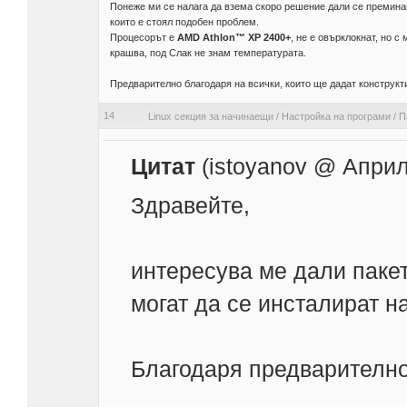
Понеже ми се налага да взема скоро решение дали се преминава
които е стоял подобен проблем.
Процесорът е
AMD Athlon™ XP 2400+
, не е овърклокнат, но с
крашва, под Слак не знам температурата.
Предварително благодаря на всички, които ще дадат конструкт
14
Linux секция за начинаещи
/
Настройка на програми
/
П
Цитат
(istoyanov @ Април
Здравейте,
интересува ме дали пакет
могат да се инсталират на
Благодаря предварително