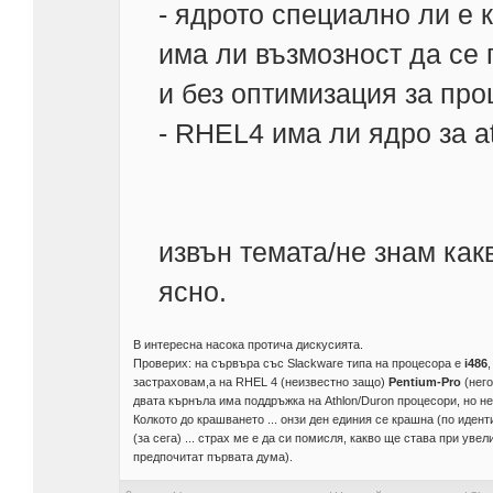
- ядрото специално ли е 
има ли възмозност да се 
и без оптимизация за про
- RHEL4 има ли ядро за at
извън темата/не знам какво
ясно.
В интересна насока протича дискусията.
Проверих: на сървъра със Slackware типа на процесора е
i486
,
застраховам,а на RHEL 4 (неизвестно защо)
Pentium-Pro
(него
двата кърнъла има поддръжка на Athlon/Duron процесори, но не
Колкото до крашването ... онзи ден единия се крашна (по иден
(за сега) ... страх ме е да си помисля, какво ще става при увел
предпочитат първата дума).