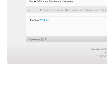
Могат. VS Live е Slackware базирана.
15
Нетехнически теми
/
Идеи и мнения
/
Линукс, инсталир
Пробвай
VS Live
Страници: [
1
]
2
Powered by SMF 2.0
Th
Създадена