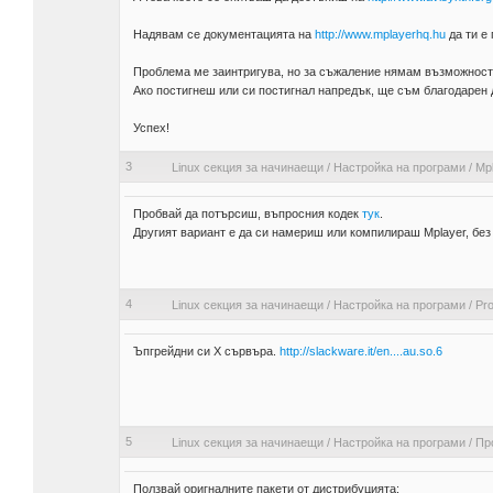
Надявам се документацията на
http://www.mplayerhq.hu
да ти е
Проблема ме заинтригува, но за съжаление нямам възможност 
Ако постигнеш или си постигнал напредък, ще съм благодарен 
Успех!
3
Linux секция за начинаещи
/
Настройка на програми
/
Mp
Пробвай да потърсиш, въпросния кодек
тук
.
Другият вариант е да си намериш или компилираш Mplayer, без
4
Linux секция за начинаещи
/
Настройка на програми
/
Pro
Ъпгрейдни си Х сървъра.
http://slackware.it/en....au.so.6
5
Linux секция за начинаещи
/
Настройка на програми
/
Пр
Ползвай оригналните пакети от дистрибуцията: