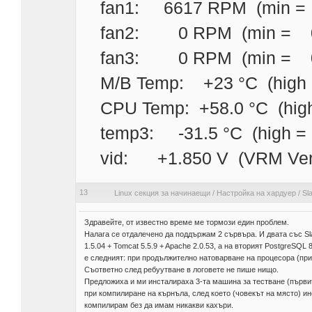
fan1: 6617 RPM (min = 
fan2: 0 RPM (min = 0 
fan3: 0 RPM (min = 0 
M/B Temp: +23 °C (high 
CPU Temp: +58.0 °C (high
temp3: -31.5 °C (high =
vid: +1.850 V (VRM Vers
13
Linux секция за начинаещи
/
Настройка на хардуер
/
Sl
Здравейте, от известно време ме тормози един проблем.
Налага се отдалечено да поддържам 2 сървъра. И двата със Sla
1.5.04 + Tomcat 5.5.9 + Apache 2.0.53, а на вторият PostgreSQL
е следният: при продължително натоварване на процесора (пр
Съответно след ребуутване в логовете не пише нищо.
Предложиха и ми инсталираха 3-та машина за тестване (първите
при компилиране на кърнъла, след което (човекът на място) и
компилирам без да имам никакви кахъри.