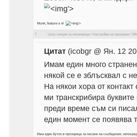
'>
Моля, feature е я!
'>
7
Linux секция за начинаещи
/
Настройка на програми
/
SI
Цитат
(icobgr @ Ян. 12 20
Имам един много странен
някой се е зблъсквал с не
На някои хора от контакт
ми транскрибира буквите 
преди време съм си писал
един момент се появява т
Има един бутон в прозореца за писане на съобщения, непосред