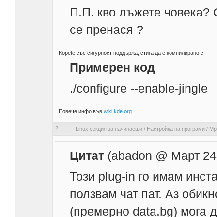
П.П. кво лъжете човека? 
се пренася ?
Kopete със сигурност поддържа, стига да е компилирано с
Примерен код
./configure --enable-jingle
Повече инфо във
wiki.kde.org
2
Linux секция за начинаещи
/
Настройка на програми
/
Mp
Цитат
(abadon @ Март 24 
Този plug-in го имам инст
ползвам чат пат. Аз обик
(премерно data.bg) мога д