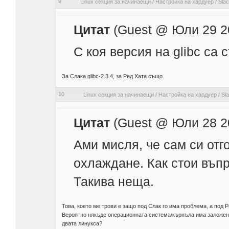
9
Linux секция за начинаещи
/
Настройка на хардуер
/
Slac
Цитат
(Guest @ Юли 29 20
С коя версия на glibc са 
За Слака glibc-2.3.4, за Ред Хата също.
10
Linux секция за начинаещи
/
Настройка на хардуер
/
Sl
Цитат
(Guest @ Юли 28 20
Ами мисля, че сам си отг
охлаждане. Как стои въпр
Такива неща.
Това, което ме трови е защо под Слак го има проблема, а под Ре
Вероятно някъде операционната система/кърнъла има заложена
двата линукса?