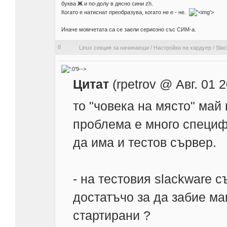
буква
Ж
и по-долу в дясно сини
zh
.
Когато е натиснат преобразува, когато не е - не.
'>
Иначе момчетата са се заели сериозно със СИМ-а.
8
Linux секция за начинаещи
/
Настройка на хардуер
/
Slac
9-->
Цитат
(rpetrov @ Авг. 01 
то "човека на място" май
проблема е много специф
да има и тестов сървер.
- на тестовия slackware 
достатъчо за да забие ма
стартирани ?