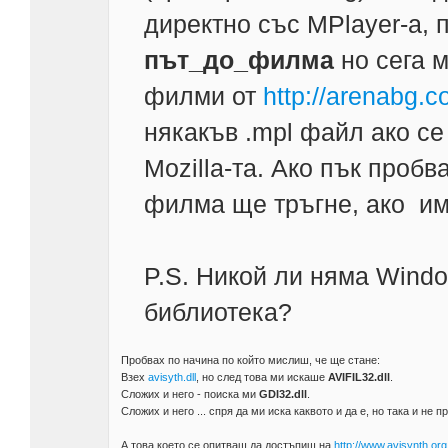
директно със MPlayer-a,
път_до_филма
но сега 
филми от
http://arenabg.c
някакъв .mpl файл ако се
Mozilla-та. Ако пък проб
филма ще тръгне, ако имам
P.S. Никой ли няма Windo
библиотека?
Пробвах по начина по който мислиш, че ще стане:
Взех
avisyth.dll
, но след това ми искаше
AVIFIL32.dll
.
Сложих и него - поиска ми
GDI32.dll
.
Сложих и него ... спря да ми иска каквото и да е, но така и не п
А това което се опитваш да достъпиш на
http://www.avisynth.org