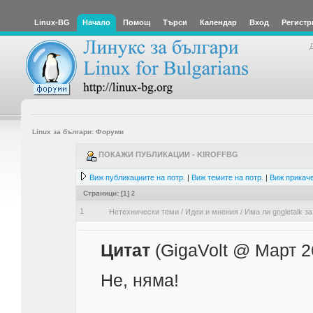
Linux-BG
Начало
Помощ
Търси
Календар
Вход
Регистр
Linux за българи: Форуми
ПОКАЖИ ПУБЛИКАЦИИ - KIROFFBG
Виж публикациите на потр.
|
Виж темите на потр.
|
Виж прикаче
Страници: [
1
]
2
1
Нетехнически теми
/
Идеи и мнения
/
Има ли gogletalk з
Цитат
(GigaVolt @ Март 2
Не, няма!