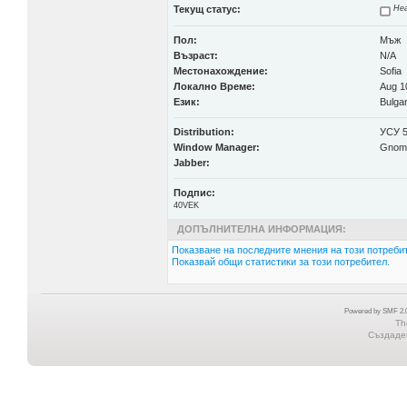
Текущ статус:
Неа
Пол:
Мъж
Възраст:
N/A
Местонахождение:
Sofia
Локално Време:
Aug 1
Език:
Bulgar
Distribution:
УСУ 5
Window Manager:
Gnome
Jabber:
Подпис:
40VEK
ДОПЪЛНИТЕЛНА ИНФОРМАЦИЯ:
Показване на последните мнения на този потребит
Показвай общи статистики за този потребител.
Powered by SMF 2.0
Th
Създаден