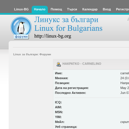
Linux-BG
Начало
Помощ
Търси
Календар
Вход
Регистр
Linux за българи: Форуми
НАКРАТКО - CARNELINO
Име:
carnel
Мнения:
24 (0.
Позиция:
Напр
Дата на регистрация:
May 2
Последно Активен:
Jun 07
ICQ:
AIM:
MSN:
YIM:
Мейл:
скри
Уеб страница: