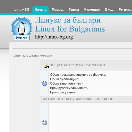
Linux-BG
Начало
Помощ
Търси
Календар
Вход
Регистр
Linux за българи: Форуми
ОБЩИ СТАТИСТИКИ - CARNELINO
Общо прекарано време във форума:
Общо публикации:
Общо започнати теми:
Брой публикувани анкети:
Брой гласувания:
АКТИВНОСТ НА ПУБЛИКУВАНЕ ПО ЧАСОВЕ