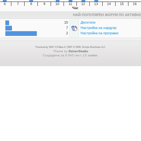
6
7
8
9
10
11
12
13
14
15
16
Час
НАЙ-ПОПУЛЯРЕН ФОРУМ ПО АКТИВН
15
Десктопи
7
Настройка на хардуер
2
Настройка на програми
Powered by SMF 2.0 Beta 4
|
SMF © 2006, Simple Machines LLC
Theme by
DzinerStudio
Създадена за 0.043 сек с 13 заявки.