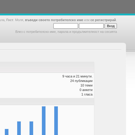
шла,
Гост
. Моля,
въведи своето потребителско име
или
се регистрирай
.
Влез с потребителско име, парола и продължителност на сесията
9 часа и 21 минути.
24 публикации
10 теми
0 анкети
1 гласа