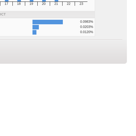
17
18
19
20
21
22
23
ОСТ
0.0983%
0.0203%
0.0120%