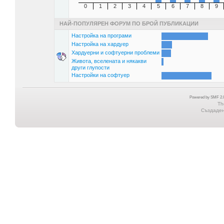
0
1
2
3
4
5
6
7
8
9
НАЙ-ПОПУЛЯРЕН ФОРУМ ПО БРОЙ ПУБЛИКАЦИИ
Настройка на програми
Настройка на хардуер
Хардуерни и софтуерни проблеми
Живота, вселената и някакви
други глупости
Настройки на софтуер
Powered by SMF 2.0
Th
Създадена