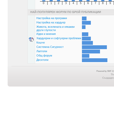
0
1
2
3
4
5
6
7
8
9
НАЙ-ПОПУЛЯРЕН ФОРУМ ПО БРОЙ ПУБЛИКАЦИИ
Настройка на програми
Настройка на хардуер
Живота, вселената и някакви
други глупости
Идеи и мнения
Хардуерни и софтуерни проблеми
Кошче
Системна Сигурност
Лаптопи
Общ форум
Десктопи
Powered by SMF 2.0
Th
Създадена