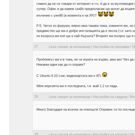
главно да не се товари от интернет и т.н. А да и за мултимеди
супер. Офис и да кажем скайп предполагам ще могат да вървят
мъчение с уин98 (в момента е на ХР)?
P.S. Четох из форума, вярно има такава тема, извинете ме, но 
предимство ще ми е добре инсталацията да е лесна (т.е. като н
но въпроса ми коя ще е най-бързата? Вторият ми въпрос ще е 
27
Linux секция за начинаещи
/
Настройка на програми
/
Пр
Проблемът ми е в това, не че играта не върви, ами ако "без да и
Някакви идеи как да го оправя?
С Ubuntu 9.10 съм, видеокартата ми е ATi.
Wine версията ми е последната, т.е. май 1.2 се пада.
28
Linux секция за начинаещи
/
Настройка на хардуер
/
Re:
Много благодаря на всички за помощта! Оправих се по последн
29
Linux секция за начинаещи
/
Настройка на хардуер
/
Re: