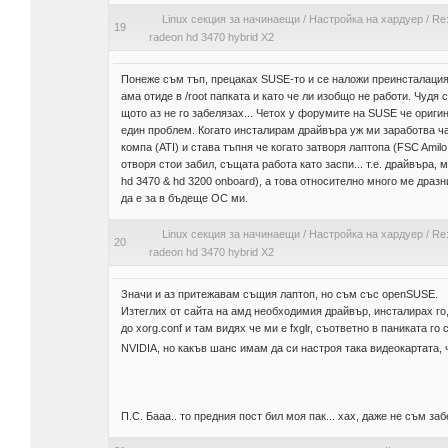
Linux секция за начинаещи
/
Настройка на хардуер
/
Re:
19
radeon hd 3470 hybrid X2
Понеже съм тъп, прецаках SUSE-то и се наложи преинсталация, 
ама отиде в /root папката и като че ли изобщо не работи. Чудя 
щото аз не го забелязах... Четох у форумите на SUSE че ориги
един проблем. Когато инсталирам драйвъра уж ми заработва ча
компа (ATI) и става тъпня че когато затворя лаптопа (FSC Amilo
отворя стои забил, същата работа като заспи... т.е. драйвъра, 
hd 3470 & hd 3200 onboard), а това относително много ме драз
да е за в бъдеще ОС ми.
Linux секция за начинаещи
/
Настройка на хардуер
/
Re:
20
radeon hd 3470 hybrid X2
Значи и аз притежавам същия лаптоп, но съм със openSUSE.
Изтеглих от сайта на амд необходимия драйвър, инсталирах го, 
до xorg.conf и там видях че ми е fxglr, съответно в паниката го 
NVIDIA, но какъв шанс имам да си настроя така видеокартата, ч
П.С. Бааа.. то предния пост бил моя пак... хах, даже не съм за