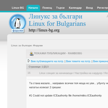
Linux-BG
Начало
Помощ
Търси
Календар
Вход
Регистр
Linux за българи: Форуми
ПОКАЖИ ПУБЛИКАЦИИ - RAMBOBG
Виж публикациите на потр.
|
Виж темите на потр.
|
Виж прикаче
Страници:
1
[
2
]
3
16
Linux секция за начинаещи
/
Настройка на хардуер
/
Re
Та стана мазало... направих всички тея неща но уви... убунту н
нататък излизат 2 грешки:
#1 Could not update ICEauthority file /home/mitko.ICEauthority