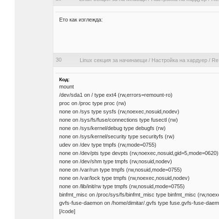
Ето как изглежда:
30
Linux секция за начинаещи
/
Настройка на хардуер
/
Re
Код:
mount
/dev/sda1 on / type ext4 (rw,errors=remount-ro)
proc on /proc type proc (rw)
none on /sys type sysfs (rw,noexec,nosuid,nodev)
none on /sys/fs/fuse/connections type fusectl (rw)
none on /sys/kernel/debug type debugfs (rw)
none on /sys/kernel/security type securityfs (rw)
udev on /dev type tmpfs (rw,mode=0755)
none on /dev/pts type devpts (rw,noexec,nosuid,gid=5,mode=0620)
none on /dev/shm type tmpfs (rw,nosuid,nodev)
none on /var/run type tmpfs (rw,nosuid,mode=0755)
none on /var/lock type tmpfs (rw,noexec,nosuid,nodev)
none on /lib/init/rw type tmpfs (rw,nosuid,mode=0755)
binfmt_misc on /proc/sys/fs/binfmt_misc type binfmt_misc (rw,noe
gvfs-fuse-daemon on /home/dimitar/.gvfs type fuse.gvfs-fuse-daem
[/code]