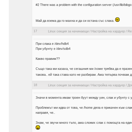
#2 There was a problem with the configuration server (/usr/lib/bibg
Май да взема да го махна и да си остана със слака.
17
Linux секция за начинаещи
/
Настройка на хардуер
/
Re
При слака е /dev/hdb4
При убунту е /dev/sdb4
Какво правим??
Също така ми казаха, че сегашния ми /хоме трябва да е празен,
такова.. ей така става като не разбирам. Ама тепърва почвам д
18
Linux секция за начинаещи
/
Настройка на хардуер
/
До
Значи в момента имам троен буут между уин, слак и убунту с у
Проблемът ми идва от това, че /home дяла е прикачен към слака
направя, че..
Знам, че звучи много тъпо, ама сложих слак с помощта на един ч