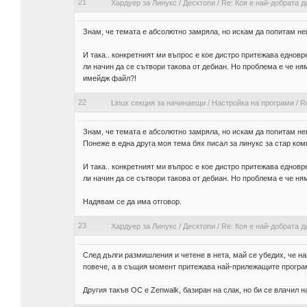
21
Хардуер за Линукс
/
Десктопи
/
Re: Коя е най-добрата 
Знам, че темата е абсолютно замряла, но искам да попитам не
И така.. конкретният ми въпрос е кое дистро притежава едновр
ли начин да се сътвори такова от дебиан. Но проблема е че ням
имейдж файл?!
22
Linux секция за начинаещи
/
Настройка на програми
/
R
Знам, че темата е абсолютно замряла, но искам да попитам не
Понеже в една друга моя тема бях писал за линукс за стар комп
И така.. конкретният ми въпрос е кое дистро притежава едновр
ли начин да се сътвори такова от дебиан. Но проблема е че ня
Надявам се да има отговор.
23
Хардуер за Линукс
/
Десктопи
/
Re: Коя е най-добрата 
След дълги размишления и четене в нета, май се убедих, че най
повече, а в същия момент притежава най-прилежащите програми
Другия такъв ОС е Zenwalk, базиран на слак, но би се влачил 