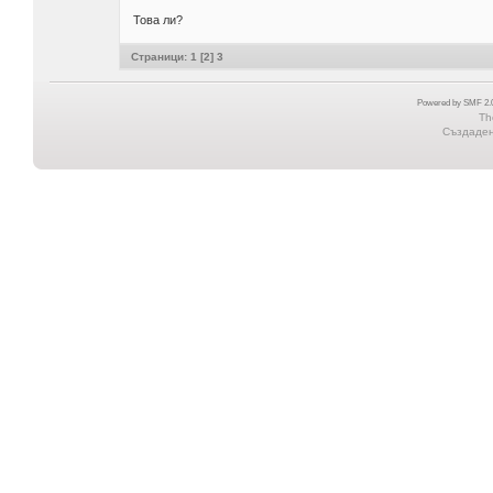
Това ли?
Страници:
1
[
2
]
3
Powered by SMF 2.0
Th
Създадена