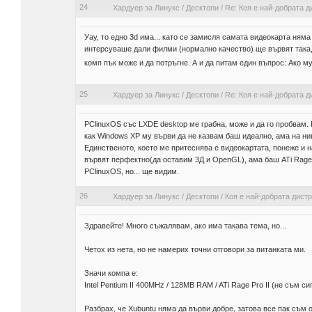
24
Хардуер за Линукс
/
Десктопи
/
Re: Коя е най-добрата 
Уау, то едно 3d има... като се замисля самата видеокарта няма
интерсуваше дали филми (нормално качество) ще вървят така, 
комп пък може и да потръгне. А и да питам един въпрос: Ако м
25
Хардуер за Линукс
/
Десктопи
/
Re: Коя е най-добрата 
PClinuxOS със LXDE desktop ме грабна, може и да го пробвам. К
как Windows XP му върви да не казвам баш идеално, ама на нив
Единственото, което ме притеснява е видеокартата, понеже и на
вървят перфектно(да оставим 3Д и OpenGL), ама баш ATi Rage 
PClinuxOS, но... ще видим.
26
Хардуер за Линукс
/
Десктопи
/
Коя е най-добрата дист
Здравейте! Много съжалявам, ако има такава тема, но...
Четох из нета, но не намерих точни отговори за питанката ми.
Значи компа е:
Intel Pentium II 400MHz / 128MB RAM / ATi Rage Pro II (не съм си
Разбрах, че Xubuntu няма да върви добре, затова все пак съм 