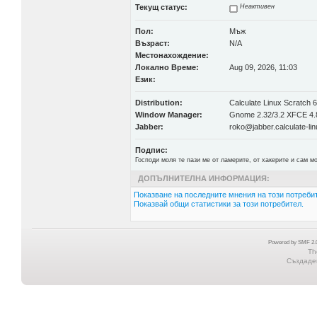
Текущ статус:
Неактивен
Пол:
Мъж
Възраст:
N/A
Местонахождение:
Локално Време:
Aug 09, 2026, 11:03
Език:
Distribution:
Calculate Linux Scratch 6
Window Manager:
Gnome 2.32/3.2 XFCE 4.8
Jabber:
roko@jabber.calculate-lin
Подпис:
Господи моля те пази ме от ламерите, от хакерите и сам мо
ДОПЪЛНИТЕЛНА ИНФОРМАЦИЯ:
Показване на последните мнения на този потребит
Показвай общи статистики за този потребител.
Powered by SMF 2.0
Th
Създаден