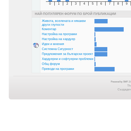
0
1
2
3
4
5
6
7
8
9
НАЙ-ПОПУЛЯРЕН ФОРУМ ПО БРОЙ ПУБЛИКАЦИИ
Живота, вселената и някакви
други глупости
Коментар
Настройка на програми
Настройка на хардуер
Идеи и мнения
Системна Сигурност
Предложения за български проект
Хардуерни и софтуерни проблеми
Общ форум
Преводи на програми
Powered by SMF 2.0
Th
Създадена