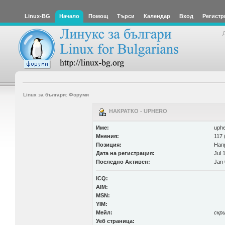
Linux-BG
Начало
Помощ
Търси
Календар
Вход
Регистр
Linux за българи: Форуми
НАКРАТКО - UPHERO
Име:
uph
Мнения:
117 
Позиция:
Нап
Дата на регистрация:
Jul 
Последно Активен:
Jan 
ICQ:
AIM:
MSN:
YIM:
Мейл:
скр
Уеб страница: