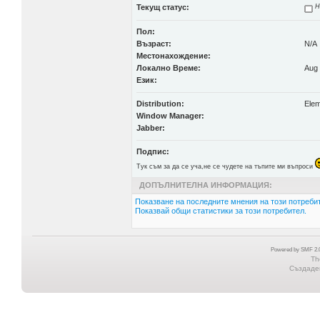
Текущ статус:
Н
Пол:
Възраст:
N/A
Местонахождение:
Локално Време:
Aug 
Език:
Distribution:
Ele
Window Manager:
Jabber:
Подпис:
Тук съм за да се уча,не се чудете на тъпите ми въпроси
ДОПЪЛНИТЕЛНА ИНФОРМАЦИЯ:
Показване на последните мнения на този потребит
Показвай общи статистики за този потребител.
Powered by SMF 2.0
Th
Създаден