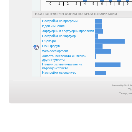
0
1
2
3
4
5
6
7
8
9
НАЙ-ПОПУЛЯРЕН ФОРУМ ПО БРОЙ ПУБЛИКАЦИИ
Настройка на програми
Идеи и мнения
Хардуерни и софтуерни проблеми
Настройка на хардуер
Сървъри
Общ форум
Web development
Живота, вселената и някакви
други глупости
Начини за увеличаване на
бързодействието
Настройки на софтуер
Powered by SMF 2.0
Th
Създадена