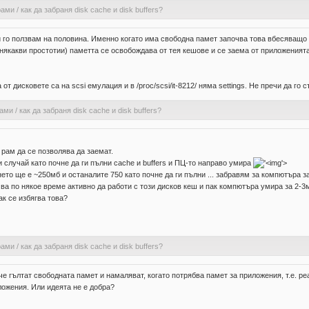
рами
/
как да забраня disk cache и disk buffers?
аи го ползвам на половина. Именно когато има свободна памет започва това вбесяващо
ще някакви простотии) паметта се освобождава от тея кешове и се заема от приложени
т дисковете са на scsi емулация и в /proc/scsi/it-8212/ няма settings. Не пречи да го 
рами
/
как да забраня disk cache и disk buffers?
 рам да се позволява да заемат.
и случай като почне да ги пълни cache и buffers и ПЦ-то направо умира
'>
то ще е ~250мб и останалите 750 като почне да ги пълни ... забравям за компютъра за 
ва по някое време активно да работи с този дисков кеш и пак компютъра умира за 2-3ми
к се избягва това?
рами
/
как да забраня disk cache и disk buffers?
 гълтат свободната памет и намаляват, когато потрябва памет за приложения, т.е. реа
ложения. Или идеята не е добра?