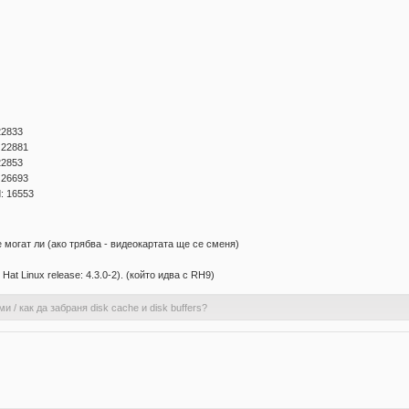
 22833
: 22881
 22853
: 26693
d: 16553
 могат ли (ако трябва - видеокартата ще се сменя)
Hat Linux release: 4.3.0-2). (който идва с RH9)
ами
/
как да забраня disk cache и disk buffers?