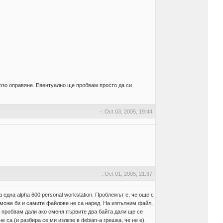
ързо оправяне. Евентуално ще пробвам просто да си
-: Oct 03, 2005, 19:44
-: Oct 01, 2005, 21:37
една alpha 600 personal workstation. Проблемът е, че още с
 а може би и самите файлове не са наред. На изпълним файл,
 да пробвам дали ако сменя първите два байта дали ще се
 са (и разбира се ми излезе в debian-a грешка, че не е).