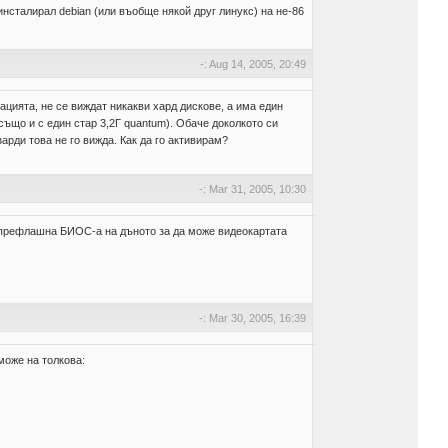
 инсталирал debian (или въобще някой друг линукс) на не-86
-: Aug 14, 2005, 20:49
ацията, не се виждат никакви хард дискове, а има един
 също и с един стар 3,2Г quantum). Обаче доколкото си
арди това не го вижда. Как да го активирам?
-: Mar 31, 2005, 10:30
да префлашна БИОС-а на дъното за да може видеокартата
-: Mar 30, 2005, 16:39
може на толкова: