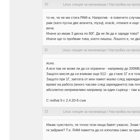
10
Linux секция за начинаещи
/
Настройка на прог
то не, че не ми стига РАМ-а. Напротив - в повечето случ
рам (като пусна две апачета, mysql, oracle, vmware и о
вече.
Иначе аз имам 3 диска по 80Г. Да не би да е заради това?
Иначе ще го пробвам това, което пишеш. Лошото е, че два о
11
Linux секция за начинаещи
/
Настройка на прог
ясно.
А все пак не може ли да се ограничи - например до 200МБ
Защото мисля да си взимам още 512 - да стане 1Г и в тоз
Защото при 1Г, заетата от мен памет малко след зареждане
време на работа (много часове след зареждането) пак поч
абсолютно неприемливо например за един сървър - там ка
С redhat 9 с 2.4.20-8 съм
12
Linux секция за начинаещи
/
Настройка на прог
Имам чувството, че точно тези неща бавят ужасно. Знам че
ги забраня? Т.е. RAM паметта да се използва само за при