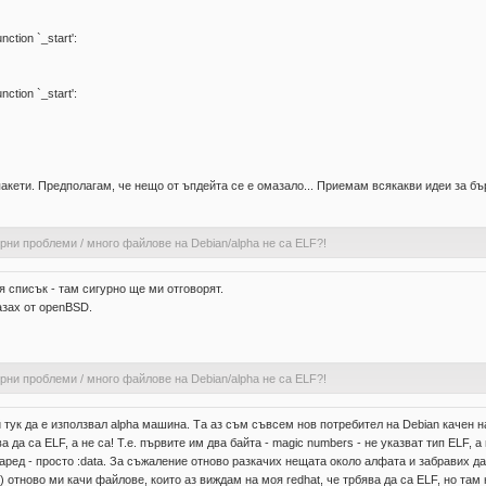
unction `_start':
unction `_start':
пакети. Предполагам, че нещо от ъпдейта се е омазало... Приемам всякакви идеи за б
ерни проблеми
/
много файлове на Debian/alpha не са ELF?!
 списък - там сигурно ще ми отговорят.
азах от оpenBSD.
ерни проблеми
/
много файлове на Debian/alpha не са ELF?!
тук да е използвал alpha машина. Та аз съм съвсем нов потребител на Debian качен на 
а да са ELF, а не са! T.е. първите им два байта - magic numbers - не указват тип ELF,
е са наред - просто :data. За съжаление отново разкачих нещата около алфата и забравих
отново ми качи файлове, които аз виждам на моя redhat, че трбява да са ELF, но там не