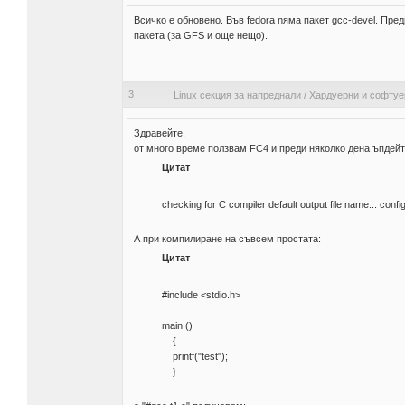
Всичко е обновено. Във fedora nяма пакет gcc-devel. Пре
пакета (за GFS и още нещо).
3
Linux секция за напреднали
/
Хардуерни и софтуе
Здравейте,
от много време ползвам FC4 и преди няколко дена ъпдейтн
Цитат
checking for C compiler default output file name... conf
А при компилиране на съвсем простата:
Цитат
#include <stdio.h>
main ()
{
printf("test");
}