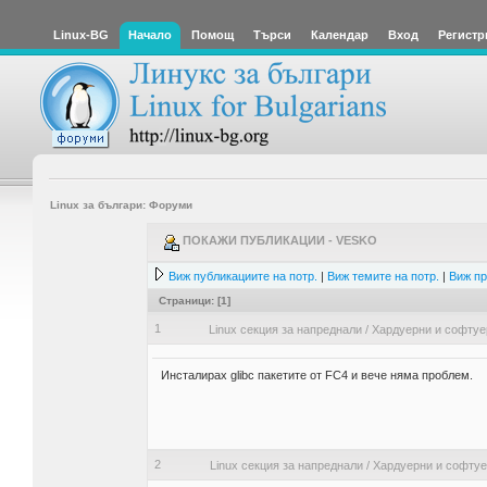
Linux-BG
Начало
Помощ
Търси
Календар
Вход
Регистр
Linux за българи: Форуми
ПОКАЖИ ПУБЛИКАЦИИ - VESKO
Виж публикациите на потр.
|
Виж темите на потр.
|
Виж пр
Страници: [
1
]
1
Linux секция за напреднали
/
Хардуерни и софтуе
Инсталирах glibc пакетите от FC4 и вече няма проблем.
2
Linux секция за напреднали
/
Хардуерни и софту