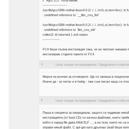
с "#gcc t1.c" получавам:
---------------------
/usr/lib/gcc/i386-redhat-linux/4.0.2/../../../crt1.o(.text+0xc): In f
: undefined reference to `__libc_csu_fini'
/usr/lib/gcc/i386-redhat-linux/4.0.2/../../../crt1.o(.text+0xc): In f
: undefined reference to `libc_csu_init'
collect2: ld returned 1 exit status
---------------
FC4 беше пълна инсталация така, че не липсват никакви 
инсталирам старите пакети от FC4.
4
Linux секция за напреднали
/
Хардуерни и софту
Мерси на всички за отговорите. Ще се запиша в пощенския
Иначе да - аз питах и в hwbg - там съм писал защо се отк
5
Linux секция за напреднали
/
Хардуерни и софту
Пиша в секцията за напреднали, защото се надявам някой 
инсталацията (от boot CD) се качиха файлове, които трябв
който е наред file дава 64bit ELF ..., а на тези, които н
оправи някой файл. С apt-get като дръпнах (май беше twm) 