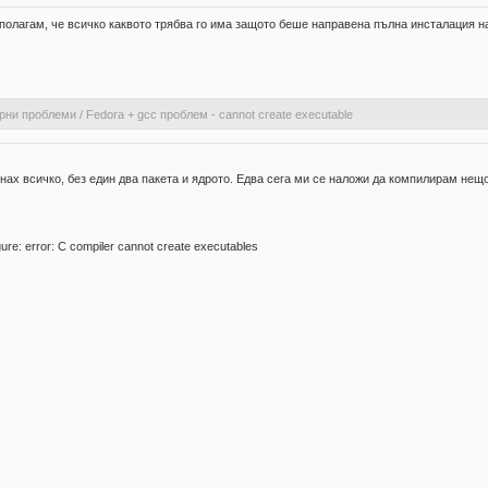
дполагам, че всичко каквото трябва го има защото беше направена пълна инсталация на 
рни проблеми
/
Fedora + gcc проблем - cannot create executable
ах всичко, без един два пакета и ядрото. Едва сега ми се наложи да компилирам нещо и
igure: error: C compiler cannot create executables