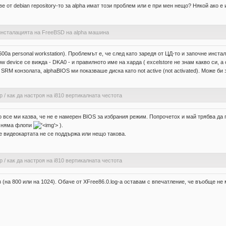
е от debian repository-то за alpha имат този проблем или е при мен нещо? Някой ако е
нсталацията на FreeBSD на alpha машина
0a personal workstation). Проблемът е, че след като заредя от ЦД-то и започне инстал
 device се вижда - DKA0 - и правилното име на харда ( excelstore не знам какво си, а
M конзолата, alphaBIOS ми показваше диска като not active (not activated). Може би з
р
/
как да настроя на i810 вертикалната честота
 Но все ми казва, че не е намерен BIOS за избрания режим. Попрочетох и май трябва 
и няма флопи
'>
).
 че видеокартата не се поддържа или нещо такова.
р
/
как да настроя на i810 вертикалната честота
 (на 800 или на 1024). Обаче от XFree86.0.log-a оставам с впечатление, че въобще не 