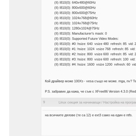
(II) I810(0): 640x480@60Hz
(II) I810(0): 800x600@60Hz
(II) I810(0): 800x600@75Hz
(II) I810(0): 1024x768@60Hz
(II) I810(0): 1024x768@75Hz
(II) I810(0): 1280x1024@75Hz
(II) I810(0): Manufacturer's mask: 0
(II) I810(0): Supported Future Video Modes:
(II) I810(0): #0: hsize: 640 vsize 480 refresh: 85 vid:
(II) I810(0): #1: hsize: 1024 vsize 768 refresh: 85 vid
(II) I810(0): #2: hsize: 800 vsize 600 refresh: 85 vid:
(II) I810(0): #3: hsize: 800 vsize 600 refresh: 100 vid
(II) I810(0): #4: hsize: 1600 vsize 1200 refresh: 60 vi
Кой драйвер може 100Хз - vesa също не може. mga, nv? Те
P.S. забравих да кажа, че съм с XFree86 Version 4.3.0 (Red 
9
Linux секция за начинаещи
/
Настройка на прогр
на всичките дялове (те са 12) е ext3 само на един е ntfs.