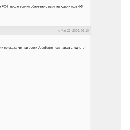
FC4 i после всичко обновено с изкл. на ядро и още 4-5
-: Mar 23, 2006, 01:10
 се оказа, че при всеки ./configure получавам следното: