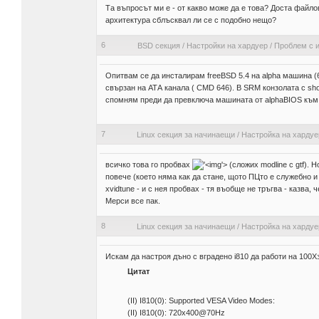
Та въпросът ми е - от какво може да е това? Доста файлов
архитектура сблъсквал ли се с подобно нещо?
6
BSD секция
/
Настройки на хардуер
/
Проблем с и
Опитвам се да инсталирам freeBSD 5.4 на alpha машина (60
свързан на АТА канала ( CMD 646). В SRM конзолата с show
спомням преди да превключа машината от alphaBIOS към SR
7
Linux секция за начинаещи
/
Настройка на хардуе
всичко това го пробвах
'>
(сложих modline с gtf).
повече (което няма как да стане, щото ПЦто е служебно 
xvidtune - и с нея пробвах - тя въобще не тръгва - казва,
Мерси все пак.
8
Linux секция за начинаещи
/
Настройка на хардуе
Искам да настроя дъно с вградено i810 да работи на 100Хз
Цитат
(II) I810(0): Supported VESA Video Modes:
(II) I810(0): 720x400@70Hz