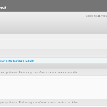
ирай
Добре дошъл/до
икачените файлове на потр
рни проблеми
/
Fedora + gcc проблем - cannot create executable
ерни проблеми
/
Fedora + gcc проблем - cannot create executable