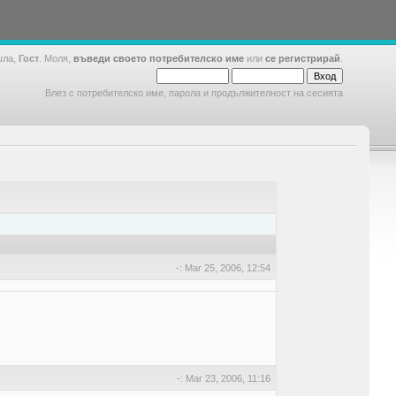
шла,
Гост
. Моля,
въведи своето потребителско име
или
се регистрирай
.
Влез с потребителско име, парола и продължителност на сесията
-: Mar 25, 2006, 12:54
-: Mar 23, 2006, 11:16