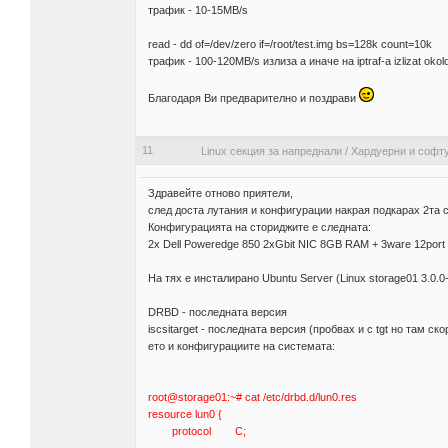
трафик - 10-15MB/s
read - dd of=/dev/zero if=/root/test.img bs=128k count=10k
трафик - 100-120MB/s излиза а иначе на iptraf-a izlizat ok
Благодаря Ви предварително и поздрави
11
Linux секция за напреднали
/
Хардуерни и софт
Здравейте отново приятели,
след доста лутания и конфигурации накрая подкарах 2та с
Конфигурацията на сториджите е следната:
2x Dell Poweredge 850 2xGbit NIC 8GB RAM + 3ware 12port
На тях е инсталирано Ubuntu Server (Linux storage01 3.0
DRBD - последната версия
iscsitarget - последната версия (пробвах и с tgt но там ск
ето и конфигурациите на системата:
root@storage01:~# cat /etc/drbd.d/lun0.res
resource lun0 {
protocol C;