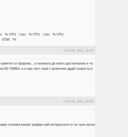
ec % CPU / sec % CPU / sec % CPU
 5708 74
-: Oct 19, 2011, 15:43
приятел от форума... и логиката до която достигнахме е че
 на 60-70МБ/с а и при чист read с включено дрдб скороста е
-: Oct 18, 2011, 20:02
нава толкова малко трафик най-интересното е че тази ниска