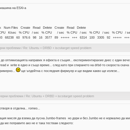
 машина на ESXi-a
ock Num Files Create Read Delete Create Read Delete
CPU K/sec % CPU / sec % CPU / sec % CPU / sec % CPU / sec % CPU / s
93 68238 60 976.6 98 16 3577 89 +++++ +++ 6314 100 3305 92 +++++ +++
ерни проблеми
/
Re: Ubuntu + DRBD + iscsitarget speed problem
 до оптимизацията направих я ефекта е същия... експериментирахме днес с един вече 
ead и write в едно и също време... след като при спирането на drbd-то скороста скача
примерно...
ще ъпдейтна с последния фирмуер и ще видим какво ще излезе...
уерни проблеми
/
Re: Ubuntu + DRBD + iscsitarget speed problem
воря в отделна... romeo...
ация мисля да взема да пусна Jumbo-frames но дори и без Jumbo не е нормално да ми
 да ме поправите ако не е така тествам следното: