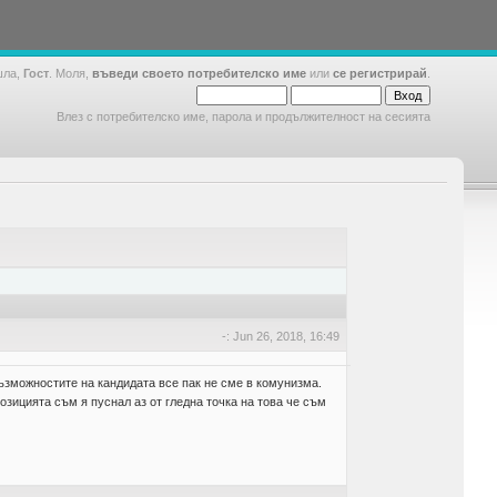
шла,
Гост
. Моля,
въведи своето потребителско име
или
се регистрирай
.
Влез с потребителско име, парола и продължителност на сесията
-: Jun 26, 2018, 16:49
ъзможностите на кандидата все пак не сме в комунизма.
озицията съм я пуснал аз от гледна точка на това че съм