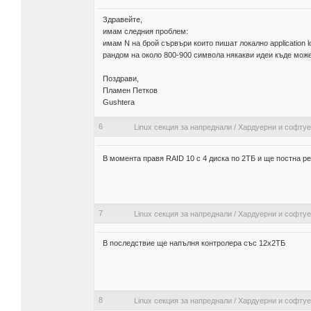
Здравейте,
имам следния проблем:
имам N на брой сървъри които пишат локално application l
рандом на около 800-900 символа някакви идеи къде мож
Поздрави,
Пламен Петков
Gushtera
6
Linux секция за напреднали
/
Хардуерни и софту
В момента правя RAID 10 с 4 диска по 2ТБ и ще постна р
7
Linux секция за напреднали
/
Хардуерни и софту
В последствие ще напълня контролера със 12х2ТБ
8
Linux секция за напреднали
/
Хардуерни и софту