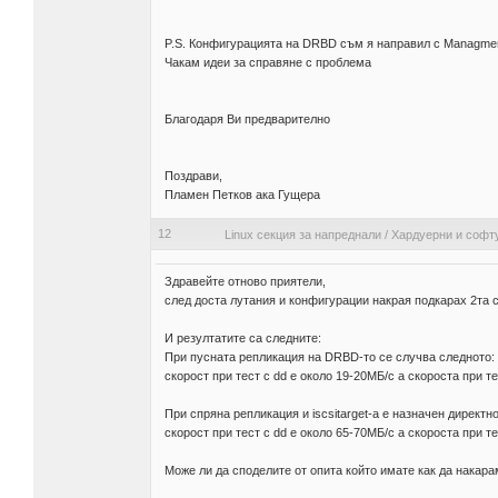
P.S. Конфигурацията на DRBD съм я направил с Managmen
Чакам идеи за справяне с проблема
Благодаря Ви предварително
Поздрави,
Пламен Петков ака Гущера
12
Linux секция за напреднали
/
Хардуерни и софт
Здравейте отново приятели,
след доста лутания и конфигурации накрая подкарах 2та с
И резултатите са следните:
При пусната репликация на DRBD-то се случва следното:
скорост при тест с dd е около 19-20МБ/с а скороста при те
При спряна репликация и iscsitarget-a е назначен директн
скорост при тест с dd е около 65-70МБ/с а скороста при те
Може ли да споделите от опита който имате как да накара