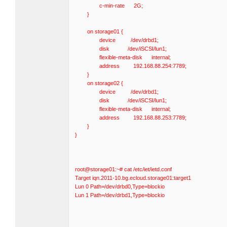
c-min-rate 2G;
}
on storage01 {
device /dev/drbd1;
disk /dev/iSCSI/lun1;
flexible-meta-disk internal;
address 192.168.88.254:7789;
}
on storage02 {
device /dev/drbd1;
disk /dev/iSCSI/lun1;
flexible-meta-disk internal;
address 192.168.88.253:7789;
}
}
root@storage01:~# cat /etc/iet/ietd.conf
Target iqn.2011-10.bg.ecloud.storage01:target1
Lun 0 Path=/dev/drbd0,Type=blockio
Lun 1 Path=/dev/drbd1,Type=blockio