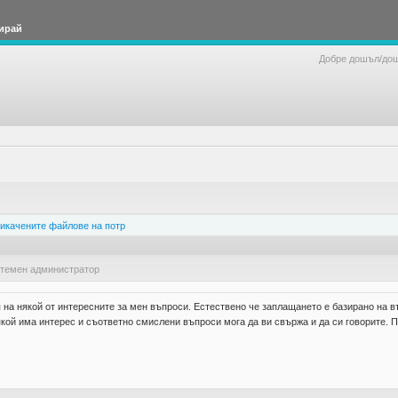
ирай
Добре дошъл/до
икачените файлове на потр
стемен администратор
 на някой от интересните за мен въпроси. Естествено че заплащането е базирано на в
якой има интерес и съответно смислени въпроси мога да ви свържа и да си говорите. П