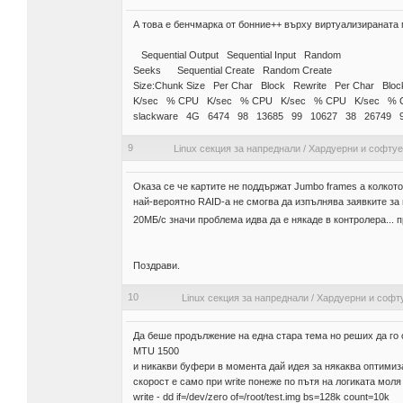
А това е бенчмарка от бонние++ върху виртуализираната
Sequential Output Sequential Input Random
Seeks Sequential Create Random Create
Size:Chunk Size Per Char Block Rewrite Per Char Bl
K/sec % CPU K/sec % CPU K/sec % CPU K/sec % 
slackware 4G 6474 98 13685 99 10627 38 26749 
9
Linux секция за напреднали
/
Хардуерни и софту
Оказа се че картите не поддържат Jumbo frames а колкото
най-вероятно RAID-a не смогва да изпълнява заявките за r
20МБ/с значи проблема идва да е някаде в контролера... 
Поздрави.
10
Linux секция за напреднали
/
Хардуерни и софт
Да беше продължение на една стара тема но реших да го от
MTU 1500
и никакви буфери в момента дай идея за някаква оптимиз
скорост е само при write понеже по пътя на логиката моля
write - dd if=/dev/zero of=/root/test.img bs=128k count=10k