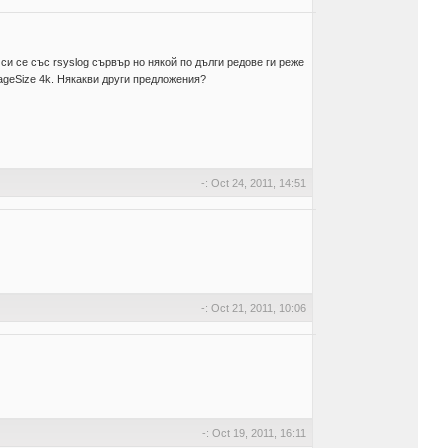
си се със rsyslog сървър но някой по дълги редове ги реже
geSize 4k. Някакви други предложения?
-: Oct 24, 2011, 14:51
-: Oct 21, 2011, 10:06
-: Oct 19, 2011, 16:11