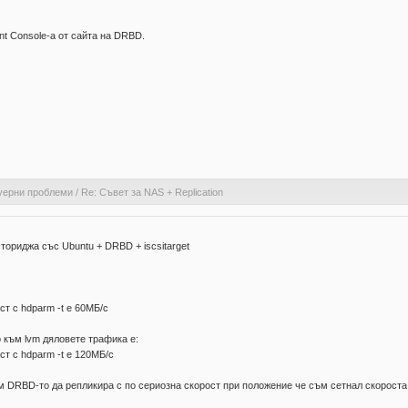
t Console-a от сайта на DRBD.
уерни проблеми
/
Re: Съвет за NAS + Replication
ториджа със Ubuntu + DRBD + iscsitarget
ст с hdparm -t е 60МБ/с
о към lvm дяловете трафика е:
ст с hdparm -t е 120МБ/с
м DRBD-то да репликира с по сериозна скорост при положение че съм сетнал скороста 