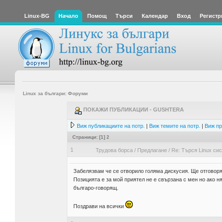
Linux-BG
Начало
Помощ
Търси
Календар
Вход
Регистр
Linux за българи: Форуми
ПОКАЖИ ПУБЛИКАЦИИ - GUSHTERA
Виж публикациите на потр.
|
Виж темите на потр.
|
Виж пр
Страници: [
1
]
2
1
Трудова борса
/
Предлагане
/
Re: Търся Linux си
Забелязвам че се отворило голяма дискусия. Ще отговоря
Позицията е за мой приятел не е свързана с мен но ако н
българо-говорящ.
Поздрави на всички