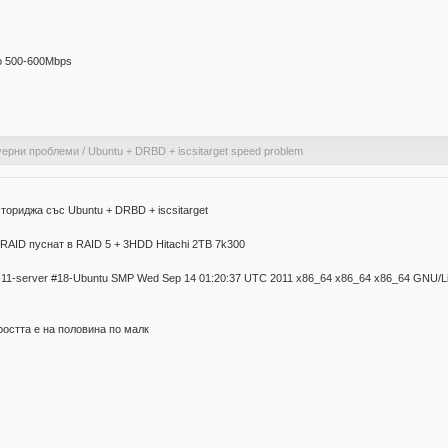
olo 500-600Mbps
уерни проблеми
/
Ubuntu + DRBD + iscsitarget speed problem
ториджа със Ubuntu + DRBD + iscsitarget
 RAID пуснат в RAID 5 + 3HDD Hitachi 2TB 7k300
.0-11-server #18-Ubuntu SMP Wed Sep 14 01:20:37 UTC 2011 x86_64 x86_64 x86_64 GNU/L
оростта е на половина по малк