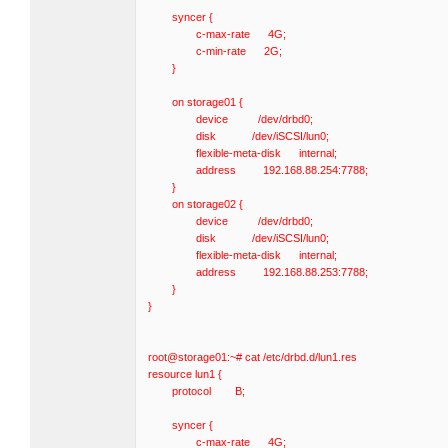
syncer {
c-max-rate 4G;
c-min-rate 2G;
}
on storage01 {
device /dev/drbd0;
disk /dev/iSCSI/lun0;
flexible-meta-disk internal;
address 192.168.88.254:7788;
}
on storage02 {
device /dev/drbd0;
disk /dev/iSCSI/lun0;
flexible-meta-disk internal;
address 192.168.88.253:7788;
}
}
root@storage01:~# cat /etc/drbd.d/lun1.res
resource lun1 {
protocol B;
syncer {
c-max-rate 4G;