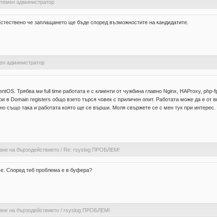
стемен администратор
стествено че заплащането ще бъде според възможностите на кандидатите.
мен администратор
OS. Трябва ми full time работата е с клиенти от чужбина главно Nginx, HAProxy, php-f
ери в Domain registers общо взето търся човек с приличен опит. Работата може да е от
о също така и работата която ще се върши. Моля свържете се с мен тук при интерес.
ане на бързодействието
/
Re: rsyslog ПРОБЛЕМ!
че. Според теб проблема е в буфера?
ане на бързодействието
/
rsyslog ПРОБЛЕМ!