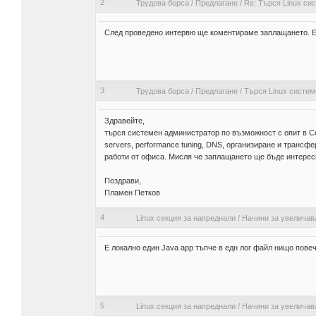
2
Трудова борса
/
Предлагане
/
Re: Търся Linux си
След проведено интервю ще коментираме заплащането. Е
3
Трудова борса
/
Предлагане
/
Търся Linux систе
Здравейте,
търся системен администратор по възможност с опит в Cent
servers, performance tuning, DNS, организиране и трансф
работи от офиса. Мисля че заплащането ще бъде интересн
Поздрави,
Пламен Петков
4
Linux секция за напреднали
/
Начини за увеличав
Е локално един Java app тъпче в едн лог файл нищо пове
5
Linux секция за напреднали
/
Начини за увеличав