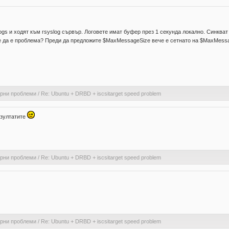
ogs и ходят към rsyslog сървър. Логовете имат буфер през 1 секунда локално. Синкват 
е да е проблема? Преди да предложите $MaxMessageSize вече е сетнато на $MaxMessa
ерни проблеми
/
Re: Ubuntu + DRBD + iscsitarget speed problem
езултатите
ерни проблеми
/
Re: Ubuntu + DRBD + iscsitarget speed problem
ерни проблеми
/
Re: Ubuntu + DRBD + iscsitarget speed problem