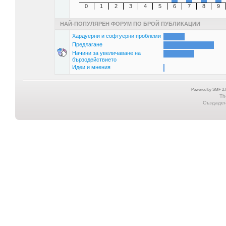
0
1
2
3
4
5
6
7
8
9
НАЙ-ПОПУЛЯРЕН ФОРУМ ПО БРОЙ ПУБЛИКАЦИИ
Хардуерни и софтуерни проблеми
Предлагане
Начини за увеличаване на
бързодействието
Идеи и мнения
Powered by SMF 2.0
Th
Създадена