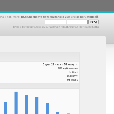
шла,
Гост
. Моля,
въведи своето потребителско име
или
се регистрирай
.
Влез с потребителско име, парола и продължителност на сесията
3 дни, 22 часа и 59 минути.
181 публикации
5 теми
0 анкети
98 гласа