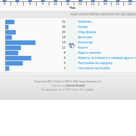
6
7
8
9
10
11
12
13
14
15
16
Час
НАЙ-ПОПУЛЯРЕН ФОРУМ ПО АКТИВН
51
Netbooks
35
Хумор
20
Общ форум
19
Десктопи
19
Коментар
12
Кошче
9
Идеи и мнения
6
Живота, вселената и някакви други г
3
Настройка на хардуер
3
Системни настройки
Powered by SMF 2.0 Beta 4
|
SMF © 2006, Simple Machines LLC
Theme by
DzinerStudio
Създадена за 0.034 сек с 16 заявки.