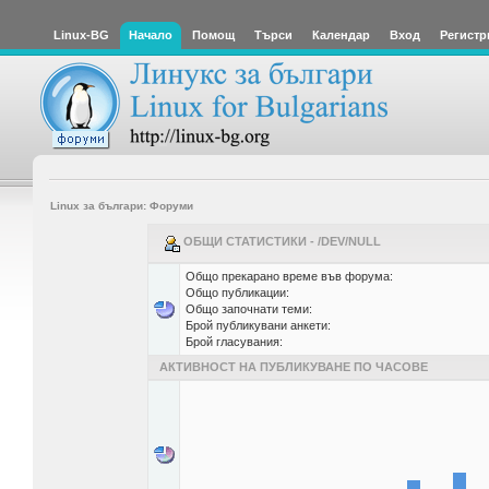
Linux-BG
Начало
Помощ
Търси
Календар
Вход
Регистр
Linux за българи: Форуми
ОБЩИ СТАТИСТИКИ - /DEV/NULL
Общо прекарано време във форума:
Общо публикации:
Общо започнати теми:
Брой публикувани анкети:
Брой гласувания:
АКТИВНОСТ НА ПУБЛИКУВАНЕ ПО ЧАСОВЕ