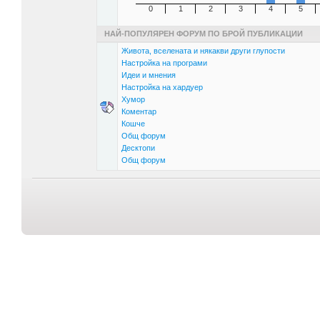
0
1
2
3
4
5
НАЙ-ПОПУЛЯРЕН ФОРУМ ПО БРОЙ ПУБЛИКАЦИИ
Живота, вселената и някакви други глупости
Настройка на програми
Идеи и мнения
Настройка на хардуер
Хумор
Коментар
Кошче
Общ форум
Десктопи
Общ форум