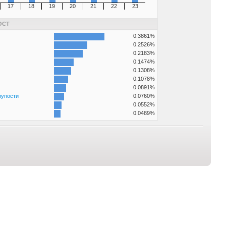
17
18
19
20
21
22
23
ОСТ
0.3861%
0.2526%
0.2183%
0.1474%
0.1308%
0.1078%
0.0891%
лупости
0.0760%
0.0552%
0.0489%