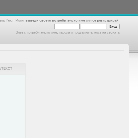
шла,
Гост
. Моля,
въведи своето потребителско име
или
се регистрирай
.
Влез с потребителско име, парола и продължителност на сесията
/ТЕКСТ