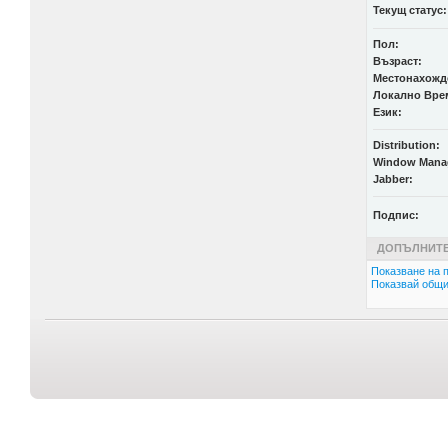
Текущ статус:
Пол:
Възраст:
Местонахожд
Локално Вре
Език:
Distribution:
Window Mana
Jabber:
Подпис:
ДОПЪЛНИТЕ
Показване на п
Показвай общи 