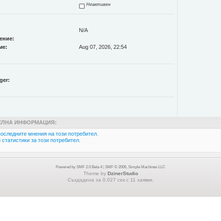
Неактивен
N/A
ение:
ме:
Aug 07, 2026, 22:54
ger:
ЛНА ИНФОРМАЦИЯ:
оследните мнения на този потребител.
статистики за този потребител.
Powered by SMF 2.0 Beta 4
|
SMF © 2006, Simple Machines LLC
Theme by
DzinerStudio
Създадена за 0.027 сек с 11 заявки.