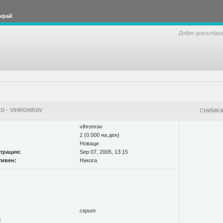
ирай
Добре дошъл/до
О - VIHRONRAV
СНИМКА
vihronrav
2 (0.000 на ден)
Новаци
страция:
Sep 07, 2005, 13:15
тивен:
Никога
скрит
: