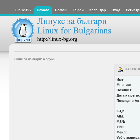
Linux-BG
Начало
Помощ
Търси
Календар
Вход
Регистр
Linux за българи: Форуми
НАКРАТК
Име:
Мнения:
Позиция:
Дата на реги
Последно Ак
ICQ:
AIM:
MSN:
YIM:
Мейл:
Уеб страница