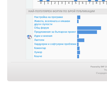
0
1
2
3
4
5
6
7
8
9
НАЙ-ПОПУЛЯРЕН ФОРУМ ПО БРОЙ ПУБЛИКАЦИИ
Настройка на програми
Живота, вселената и някакви
други глупости
Общ форум
Предложения за български проект
Идеи и мнения
Лаптопи
Хардуерни и софтуерни проблеми
Коментар
Хумор
Кошче
Powered by SMF 2.0
Th
Създадена