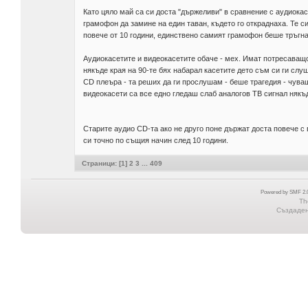
Като цяло май са си доста "държеливи" в сравнение с аудиока
грамофон да замине на един таван, където го откраднаха. Те с
повече от 10 години, единствено самият грамофон беше тръгнал
Аудиокасетите и видеокасетите обаче - мех. Имат потресаващо
някъде края на 90-те бях набарал касетите дето съм си ги слу
CD плеъра - та реших да ги прослушам - беше трагедия - чуваш
видеокасети са все едно гледаш слаб аналогов ТВ сигнал някъд
Старите аудио CD-та ако не друго поне държат доста повече с 
си точно по същия начин след 10 години.
Страници: [
1
]
2
3
...
409
Powered by SMF 2.0
Th
Създадена