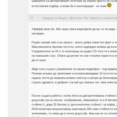
шаманите са авторитивният източник на знание просто не са им
естествения подбор, а може би е конспирация - не знам
13
Хардуер за Линукс
/
Десктопи
/
Re: Лампов усилвател м
Уфффф аман бе. Абе защо няма видеофили да му се не види. А
нагледни.
Първо sample rate-а на записа - много добре известен факт е 
Максималната звукова честота, която надеждно можеш да възпр
Следователно за 44.1-те килохерца на аудио CD-тата тя е малко
на човешкия слух. Обаче да речем че сме тотални пуристи и и
да ги чуем.
Айде сега същото упражнение за нашия видеофил - под видимат
Понеже искаме да записваме и възпроизвеждаме 10 пъти по-ши
надолу почти до микровълновия спектър и нагоре до йонизиращ
струва здравето, в добрият случай ще хванеш тен. Ама илюстр
После същата работа с колко бита на дискретизирана стойност.
grayscale (за по-лесно) изображение, обикновено то е 8-битово
стойност), дори 32-битово (с допълнителна стойност за алфа),
RGB монитора визуализираш максимум 256 сиви стойности или 8 
зеленикаво, т.е няма да е точно grayscale. Ама как не се сетил