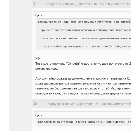
9
Хардуер за Линукс
/
Десктопи
/
Re: Лампов усилвател мо
Цитат
самоцитирам се-"единствената помощ е увеличаване на битрей
при по-голям битрейт става по-плавно описание на сигнала-отт
мазалото е на нисъка честота на семплиране-колкото по-ниска
засега най-мощният вариант е този-по-голям битрейт, има и 
УФ!
Това което наричаш "битрейт" е достатъчно да е по-голямо от
реконструираш.
Ако случайно можеш да докажеш че въпросната теорема на Кот
може да реконструира идеално аналоговия сигнал при изпълнени
(евентуално без шаманите) ще се съгласят с теб. Ако аргументи
какво да ти кажа, със същият успех можеш да твърдиш че земят
10
Хардуер за Линукс
/
Десктопи
/
Re: Лампов усилвател м
Цитат
Проблемите са огромни-на високи нива на сигнала е добре, но 