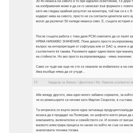
30-40 нюанса на сивото и то при идеално осветление, т.е дори т
на изображения може и да си го записват във формати с повеч
като им гледаш крайния резултат на монитора, той пак си е с 8
кодират нива на сивото, просто не са сектанти-ценители като а
могат да различат 50 хиляди нюанса сиво. Е, същата история е 
После същата работа с това дали PCM семплите да се пазят ка
НЯМА НИКАКВО ЗНАЧЕНИЕ. Поне докато просто възпроизвеждаш. А
въпрос на интерпретация от софтуера или от DAC-а, иначе и дв
съответните int такива. Разликите идват единствено при манипу
на стойности. Но ако просто възпроизвеждаш - няма значение.
Само се чудя как още не сте се хванали за endianness-а на семп
Ама въобще няма да се учудя...
14
Хардуер за Линукс
/
Десктопи
/
Re: Лампов усилвател м
Абе между другото, има едно много забавно сериалче, за който
че из режисьорите са пичове като Мартин Скорсезе, в състава 
Та интригата се върти около една затъваща продуцентска/аудио
искаха да я продадат на Полиграм, но шефчето което реши да с
компанията, включително и семейството си. И осенен от висши
малкото илюстрира процеса по начин по който не съм си мисли
аналоговата техника тогава.