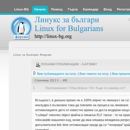
Linux-BG
Начало
Помощ
Търси
Календар
Вход
Регистр
Linux за българи: Форуми
ПОКАЖИ ПУБЛИКАЦИИ - GAT3WAY
Виж публикациите на потр.
|
Виж темите на потр.
|
Виж прикаче
Страници: [
1
]
2
3
...
409
1
Програмиране
/
Общ форум
/
Re: Къде се намира so?
Всъщност, в днешно време не е 100% вярно че линкерът не се и
инклудва е възможно това да повлияе на процеса на линкване. 
оптимизациите дето от известно време са доста модерни нещо.
"събира" няколко object файла в някакъв ELF такъв - те на пра
relocatable машинен код, може да има някаква междинна репре
допълнителни link-time оптимизации преди да се "генерира" кр
размиват.