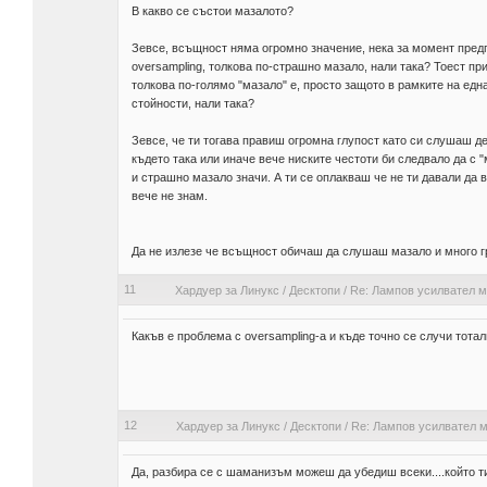
В какво се състои мазалото?
Зевсе, всъщност няма огромно значение, нека за момент предп
oversampling, толкова по-страшно мазало, нали така? Тоест при
толкова по-голямо "мазало" е, просто защото в рамките на ед
стойности, нали така?
Зевсе, че ти тогава правиш огромна глупост като си слушаш ден
където така или иначе вече ниските честоти би следвало да с 
и страшно мазало значи. А ти се оплакваш че не ти давали да 
вече не знам.
Да не излезе че всъщност обичаш да слушаш мазало и много г
11
Хардуер за Линукс
/
Десктопи
/
Re: Лампов усилвател мо
Какъв е проблема с oversampling-а и къде точно се случи тотал
12
Хардуер за Линукс
/
Десктопи
/
Re: Лампов усилвател м
Да, разбира се с шаманизъм можеш да убедиш всеки....който ти