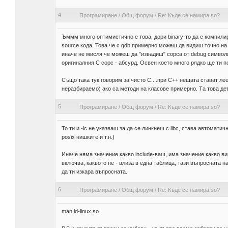
4
Програмиране
/
Общ форум
/
Re: Къде се намира so?
Ъммм много оптимистично е това, дори binary-то да е компилир
source кода. Това че с gdb примерно можеш да видиш точно на 
иначе не мисля че можеш да "извадиш" сорса от debug символи
оригиналния C сорс - абсурд. Освен което много рядко ще ти 
Също така тук говорим за чисто C....при C++ нещата стават ле
неразбираемо) ако са методи на класове примерно. Та това дет
5
Програмиране
/
Общ форум
/
Re: Къде се намира so?
То ти и -lc не указваш за да се линкнеш с libc, става автоматич
posix нишките и т.н.)
Иначе няма значение какво include-ваш, има значение какво ви
включва, каквото не - влиза в една таблица, тази въпросната 
да ти изкара въпросната.
6
Програмиране
/
Общ форум
/
Re: Къде се намира so?
man ld-linux.so