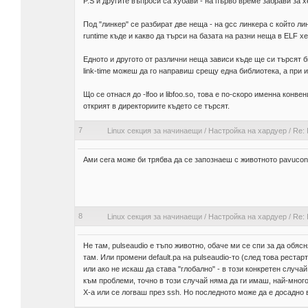
P.S и другите въпроси са хубави - на първо време забрави за 
Под "линкер" се разбират две неща - на gcc линкера с който ли
runtime къде и какво да търси на базата на разни неща в ELF х
Едното и другото от различни неща зависи къде ще си търсят б
link-time можеш да го направиш срещу една библиотека, а при 
Що се отнася до -lfoo и libfoo.so, това е по-скоро именна конве
открият в директориите където се търсят.
7
Linux секция за начинаещи
/
Настройка на хардуер
/
Re: 
Ами сега може би трябва да се запознаеш с животното pavucontr
8
Linux секция за начинаещи
/
Настройка на хардуер
/
Re: 
Не там, pulseaudio е тъпо животно, обаче ми се спи за да обяс
там. Или промени default.pa на pulseaudio-то (след това рестарт
или ако не искаш да става "глобално" - в този конкретен случа
към проблеми, точно в този случай няма да ги имаш, най-мног
X-а или се логваш през ssh. Но последното може да е досадно 