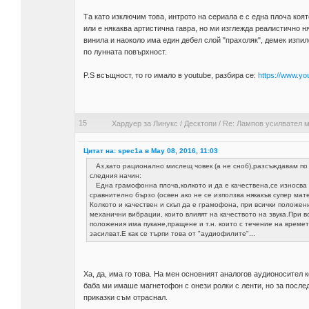
Та като изключим това, интрото на сериала е с една плоча коят
или е някаква артистична гавра, но ми изглежда реалистично ня
винила и наоколо има един дебел слой "прахоляк", демек изпи
по лунната повърхност.
P.S всъщност, то го имало в youtube, разбира се:
https://www.y
15
Хардуер за Линукс
/
Десктопи
/
Re: Лампов усилвател м
Цитат на: spec1a в May 08, 2016, 11:03
Аз,като рационално мислещ човек (а не сноб),разсъждавам по
следния начин:
Една грамофонна плоча,колкото и да е качествена,се износва
сравнително бързо (освен ако не се използва някакъв супер мат
Колкото и качествен и скъп да е грамофона, при всички положен
механични вибрации, които влияят на качеството на звука.При в
положения има пукане,пращене и т.н. които с течение на времет
засилват.Е как се търпи това от "аудиофилите"...
Ха, да, има го това. На мен основният аналогов аудионосител
баба ми имаше магнетофон с онези ролки с ленти, но за послед
приказки съм отраснал.