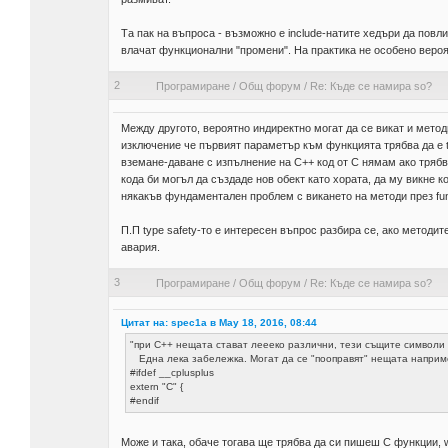
Та пак на въпроса - възможно е include-натите хедъри да повл
влачат функционални "промени". На практика не особено вероя
2
Програмиране
/
Общ форум
/
Re: Къде се намира so?
Между другото, вероятно индиректно могат да се викат и методи н
изключение че първият параметър към функцията трябва да е th
вземане-даване с изпълнение на C++ код от C нямам ако трябв
кода би могъл да създаде нов обект като хората, да му викне ко
някакъв фундаментален проблем с викането на методи през func
П.П type safety-то е интересен въпрос разбира се, ако методи
авария.
3
Програмиране
/
Общ форум
/
Re: Къде се намира so?
Цитат на: spec1a в May 18, 2016, 08:44
"при C++ нещата стават леееко различни, тези същите символи 
Една лека забележка. Могат да се "пооправят" нещата наприме
#ifdef __cplusplus
extern "C" {
#endif
Може и така, обаче тогава ще трябва да си пишеш C функции, 