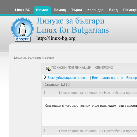
Linux-BG
Начало
Помощ
Търси
Календар
Вход
Регистр
Linux за българи: Форуми
ПОКАЖИ ПУБЛИКАЦИИ - KENEFCHO
Виж публикациите на потр.
|
Виж темите на потр.
|
Виж пр
Страници: [
1
]
2
3
1
Linux секция за начинаещи
/
Настройка на прогр
благодаря много за отговирите ще разгледам тези вариан
2
Linux секция за начинаещи
/
Настройка на прогр