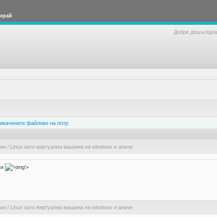
ирай
Добре дошъл/до
икачените файлове на потр
ами
/
Linux като виртуална машина на windows и апаче
ти
'>
ами
/
Linux като виртуална машина на windows и апаче