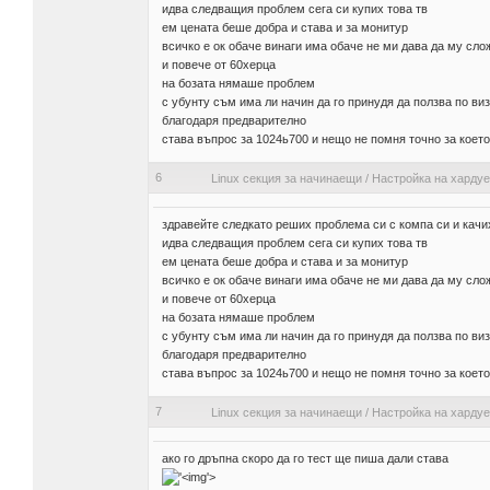
идва следващия проблем сега си купих това тв
ем цената беше добра и става и за монитур
всичко е ок обаче винаги има обаче не ми дава да му сло
и повече от 60херца
на бозата нямаше проблем
с убунту съм има ли начин да го принудя да ползва по ви
благодаря предварително
става въпрос за 1024ь700 и нещо не помня точно за коет
6
Linux секция за начинаещи
/
Настройка на харду
здравейте следкато реших проблема си с компа си и качи
идва следващия проблем сега си купих това тв
ем цената беше добра и става и за монитур
всичко е ок обаче винаги има обаче не ми дава да му сло
и повече от 60херца
на бозата нямаше проблем
с убунту съм има ли начин да го принудя да ползва по ви
благодаря предварително
става въпрос за 1024ь700 и нещо не помня точно за коет
7
Linux секция за начинаещи
/
Настройка на харду
ако го дръпна скоро да го тест ще пиша дали става
'>