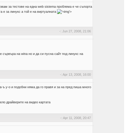
звам за тестове на една web sistema проблема е че съпорта
а е за линукс а той е на виртуалната
'>
-: Jun 27, 2008, 21:06
е сървъра на wina но и да си пусна сайт под линукс на
-: Apr 13, 2008, 16:00
-ъ у-о и подобни няма да го правя и за на пред пиша много
чело драйверите на видео картата
-: Apr 11, 2008, 20:47