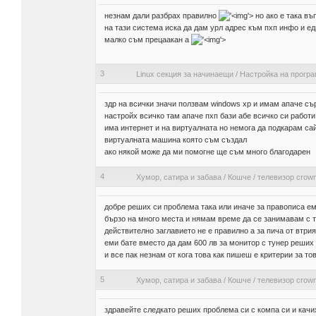
незнам дали разбрах правилно
'>
но ако е така въ
на тази система иска да дам урл адрес към пхп инфо и е
малко съм прецаакан а
'>
3
Linux секция за начинаещи
/
Настройка на прогр
здр на всички значи ползвам windows xp и имам апаче съ
настройх всичко там апаче пхп бази абе всичко си работи
има интернет и на виртуалната но немога да подкарам сай
виртуалната машина която съм създал
ако някой може да ми помогне ще съм много благодарен
4
Хумор, сатира и забава
/
Кошче
/
телевизор crow
добре реших си проблема така или иначе за правописа еми
бързо на много места и нямам време да се занимавам с т
действително заглавието не е правилно а за пича от втрия
еми бате вместо да дам 600 лв за монитор с тунер реших 
и все пак незнам от кога това как пишеш е критерии за то
5
Хумор, сатира и забава
/
Кошче
/
телевизор crow
здравейте следкато реших проблема си с компа си и качи