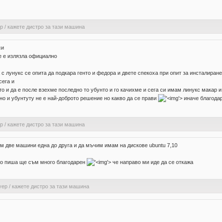
ер
/
кажете дистро за тази машина
си
не е излязла официално
 с лунукс се опита да подкара генто и федора и двете спекоха при опит за инсталиране
сега и
кто и да е после взехме последно то убунто и го качихме и сега си имам линукс макар 
дно и убунтуту не е най-доброто решение но какво да се прави
'>
иначе благодар
ер
/
кажете дистро за тази машина
ам две машини една до друга и да мъчим имам на дискове ubuntu 7,10
а го пиша ще съм много благодарен
'>
че направо ми иде да се откажа
уер
/
кажете дистро за тази машина