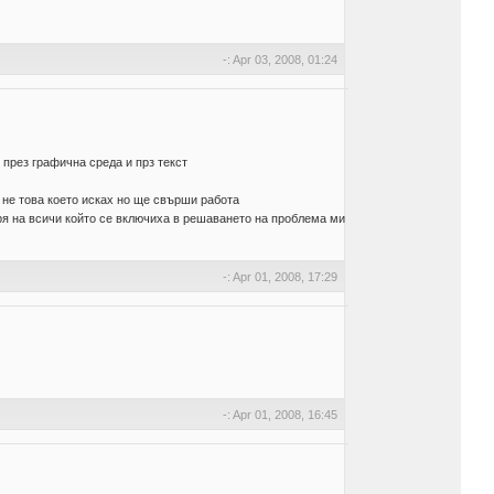
-: Apr 03, 2008, 01:24
 през графична среда и прз текст
и не това което исках но ще свърши работа
я на всичи който се включиха в решаването на проблема ми
-: Apr 01, 2008, 17:29
-: Apr 01, 2008, 16:45