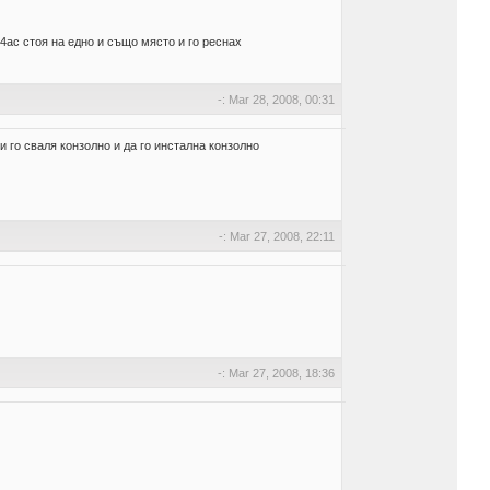
 4ас стоя на едно и също място и го реснах
-: Mar 28, 2008, 00:31
и го сваля конзолно и да го инстална конзолно
-: Mar 27, 2008, 22:11
-: Mar 27, 2008, 18:36