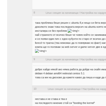
8
Linux секция за начинаещи
/
Настройка на харду
така проблема беше решен с ubuntu 8,и нещо си бета вер
доколкото знам това последната версич на ubuntu която 
инсталира се без проблем
'>
най странното от всичко беше че човек който се занимава
и се появи един пич с едно кубунти по старо от всичко до 
livecd-то трагна (тва неможах да го повярвам но факт) ка
компа ще го ползвам за web server и game server две в е
'>
9
Linux секция за начинаещи
/
Настройка на харду
добре хайде някой ако няма работа да дойде на скайп им
debian 4 debian amd64 netinstal centos 5.1
това са ми на дискове да кажете какво да пиша и каде д
10
Linux секция за начинаещи
/
Настройка на хард
нестава и не става и тва е
на последното мнение стой си "booting the kernel"