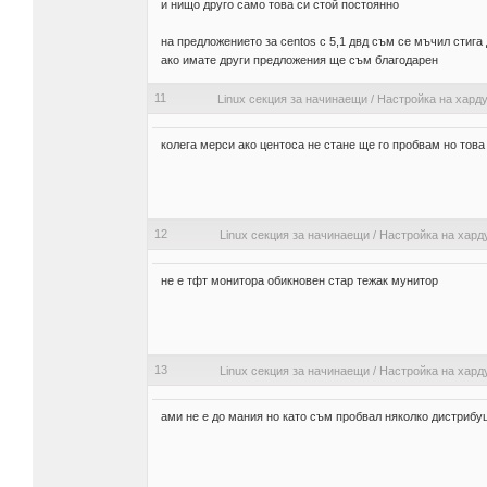
и нищо друго само това си стой постоянно
на предложението за centos с 5,1 двд съм се мъчил стига 
ако имате други предложения ще съм благодарен
11
Linux секция за начинаещи
/
Настройка на хард
колега мерси ако центоса не стане ще го пробвам но това 
12
Linux секция за начинаещи
/
Настройка на хард
не е тфт монитора обикновен стар тежак мунитор
13
Linux секция за начинаещи
/
Настройка на хард
ами не е до мания но като съм пробвал няколко дистрибу