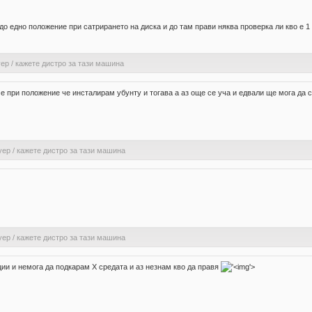
до едно положение при сатрирането на диска и до там прави няква проверка ли кво е 1
уер
/
кажете дистро за тази машина
е при положение че инсталирам убунту и тогава а аз още се уча и едвали ще мога да с
уер
/
кажете дистро за тази машина
уер
/
кажете дистро за тази машина
ции и немога да подкарам Х средата и аз незнам кво да правя
'>