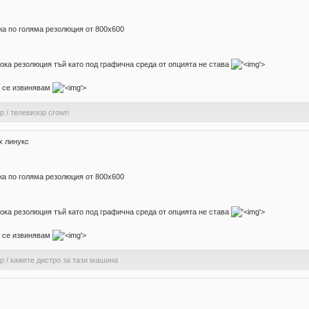
жа по голяма резолюция от 800х600
зока резолюция тъй като под графична среда от опцията не става
'>
о се извинявам
'>
ер
/
телевизор crown
х линукс
жа по голяма резолюция от 800х600
зока резолюция тъй като под графична среда от опцията не става
'>
о се извинявам
'>
ер
/
кажете дистро за тази машина