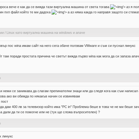
проса вече е как да се вижда тази виртуална машина от света тогава
'>
аз я пол
дин пхп файл който те ми дадоха
'>
а аз няма какда го направя защото си стемат
ами
/
Linux като виртуална машина на windows и апаче
рвър пос wina имам сайт на него сега обаче ползвам VMware и съм си пуснал линукс
т там поради простата причина че светът вижда първо wina как мога да си запаза апач
n
 неми се занимава да слагам препинателни знаци или да следя кога как съм написал а
ова ако ви обижда по някакъв начин се извинявам
 пост
да дам 400 лв за телевизор който има "PC in" Проблема беше в това че не ми беше за
ва дали да ти се помогне или не (тук ще сложа въпросителен) ?
n
х линукс