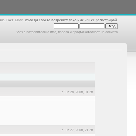
шла,
Гост
. Моля,
въведи своето потребителско име
или
се регистрирай
.
Влез с потребителско име, парола и продължителност на сесията
-: Jun 28, 2008, 01:28
-: Jun 27, 2008, 21:28