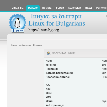
Linux-BG
Начало
Помощ
Търси
Календар
Вход
Регистр
Linux за българи: Форуми
НАКРАТКО - NERF
Име:
Nerf
Мнения:
108 
Позиция:
Нап
Дата на регистрация:
Jun 
Последно Активен:
Ник
ICQ:
AIM:
MSN:
YIM:
Мейл:
скр
Уеб страница: