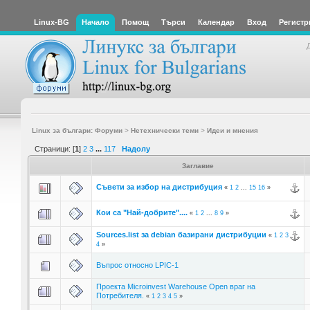
Linux-BG
Начало
Помощ
Търси
Календар
Вход
Регистр
Linux за българи: Форуми
>
Нетехнически теми
>
Идеи и мнения
Страници: [
1
]
2
3
...
117
Надолу
Заглавие
Съвети за избор на дистрибуция
«
1
2
...
15
16
»
Кои са "Най-добрите"....
«
1
2
...
8
9
»
Sources.list за debian базирани дистрибуции
«
1
2
3
4
»
Въпрос относно LPIC-1
Проекта Microinvest Warehouse Open враг на
Потребителя.
«
1
2
3
4
5
»