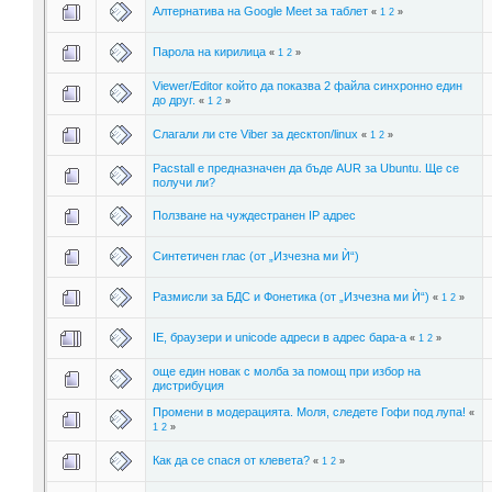
Алтернатива на Google Meet за таблет
«
1
2
»
Парола на кирилица
«
1
2
»
Viewer/Editor който да показва 2 файла синхронно един
до друг.
«
1
2
»
Слагaли ли сте Viber за десктоп/linux
«
1
2
»
Pacstall е предназначен да бъде AUR за Ubuntu. Ще се
получи ли?
Ползване на чуждестранeн IP адрес
Синтетичен глас (от „Изчезна ми Ѝ“)
Размисли за БДС и Фонетика (от „Изчезна ми Ѝ“)
«
1
2
»
IE, браузери и unicode адреси в адрес бара-а
«
1
2
»
още един новак с молба за помощ при избор на
дистрибуция
Промени в модерацията. Моля, следете Гофи под лупа!
«
1
2
»
Как да се спася от клевета?
«
1
2
»