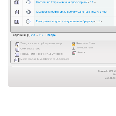
Постоянна /tmp системна директория?
«
1
2
»
Сърверски софтуер за публикуване на книга(и) в *odt
Електронен подпис - подписване в браузър
«
1
2
»
Страници: [
1
]
2
3
...
117
Нагоре
Заключена Тема
Тема, в която си публикувал отговор
Залепени теми
Обикновена Тема
Анкета
Гореща Тема (Повече от 15 Отговора)
Много Гореща Тема (Повече от 25 Отговора)
Powered by SMF 2.0
Th
Създаден