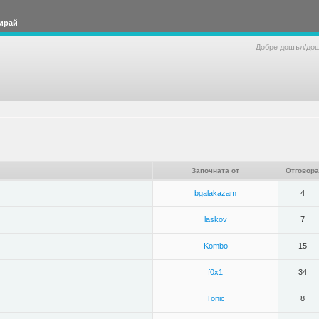
ирай
Добре дошъл/до
Започната от
Отговора
bgalakazam
4
laskov
7
Kombo
15
f0x1
34
Tonic
8