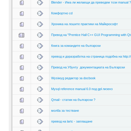
Blender - Има ли желаещи да преведем този manual ?
Комфортно cd
Хроника на лошите практики на Майкрософт
Превод на "Prentice Hall C++ GUI Programming with Qt
Книга за командите на български
превод и доразработка на страница подобна на http://
Превод на Убунту документациата на Български
Wysiwyg редактор за docbook
Mysql reference manual 6.0 под gpl лизенз
Qmail - статии на български ?
молба за тестване
превод на lartc - заплащане