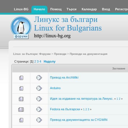
Linux-BG
Начало
Помощ
Търси
Календар
Вход
Регистр
Linux за българи: Форуми
>
Преводи
>
Преводи на документация
Страници: [
1
]
2
3
4
Надолу
Заглавие
Превод на ArchWiki
Arduino
Идея за издаване на литература за Линукс.
«
1
2
»
Fedora на български
«
1
2
3
»
Превод на документацията за CYGWIN