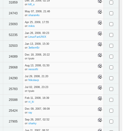
Dec 16, 2009, 02:19
31859
от
kill_u
May 07, 2009, 21:46
24743
от
sharan4o
Apr 25, 2009, 17:55
23093
от
mikis
Jan 26, 2009, 00:23
52235
от
LinuxFanUNIX
Jan 13, 2009, 15:30
32503
от
ЗибелтБг
Dec 18, 2008, 20:22
24089
от tyuio
Aug 13, 2008, 01:50
29068
от
neosofti
Jul 29, 2008, 21:20
24290
от
Nikolavp
Jul 02, 2008, 23:23
25783
от tyuio
Feb 11, 2008, 16:39
25588
от
vi_ki
Dec 09, 2007, 08:09
25424
от
ray
Sep 26, 2007, 02:52
27905
от
sharky
Jun 11, 2007, 08:32