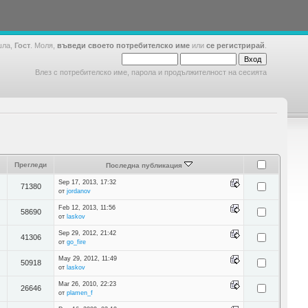
шла,
Гост
. Моля,
въведи своето потребителско име
или
се регистрирай
.
Влез с потребителско име, парола и продължителност на сесията
Прегледи
Последна публикация
Sep 17, 2013, 17:32
71380
от
jordanov
Feb 12, 2013, 11:56
58690
от
laskov
Sep 29, 2012, 21:42
41306
от
go_fire
May 29, 2012, 11:49
50918
от
laskov
Mar 26, 2010, 22:23
26646
от
plamen_f