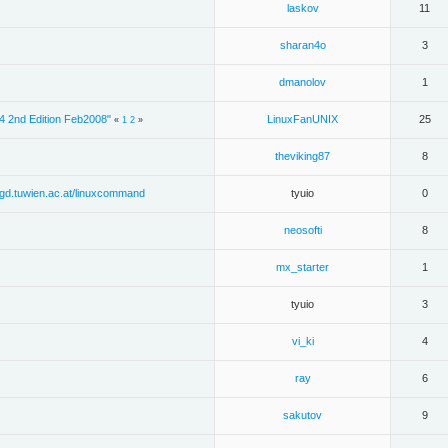
laskov
11
sharan4o
3
dmanolov
1
4 2nd Edition Feb2008"
LinuxFanUNIX
25
«
1
2
»
theviking87
8
gd.tuwien.ac.at/linuxcommand
tyuio
0
neosofti
8
mx_starter
1
tyuio
3
vi_ki
4
ray
6
sakutov
9