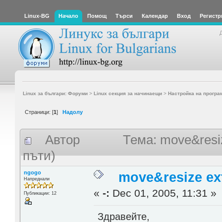
Linux-BG
Начало
Помощ
Търси
Календар
Вход
Регистр
Linux за българи: Форуми
>
Linux секция за начинаещи
>
Настройка на програ
Страници: [
1
]
Надолу
Автор
Тема: move&resiz
пъти)
ngogo
move&resize ext
Напреднали
«
-:
Dec 01, 2005, 11:31 »
Публикации: 12
Здравейте,