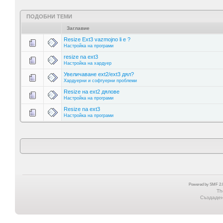
ПОДОБНИ ТЕМИ
Заглавие
Resize Ext3 vazmojno li e ?
Настройка на програми
resize na ext3
Настройка на хардуер
Увеличаване ext2/ext3 дял?
Хардуерни и софтуерни проблеми
Resize на ext2 дялове
Настройка на програми
Resize na ext3
Настройка на програми
Powered by SMF 2.0
Th
Създадена