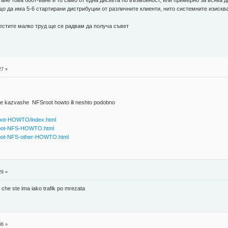
тане това боот-ване и то само от една дискета по възмойност, или примерно за всяка 
о да има 5-6 стартирани дистрибуции от различните клиенти, нито системните изискв
пестите малко труд ще се радвам да получа съвет
27 »
se kazvashe NFSroot howto ili neshto podobno
boot-HOWTO/index.html
-root-NFS-HOWTO.html
root-NFS-other-HOWTO.html
29 »
che ste ima iako trafik po mrezata
06 »