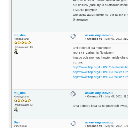
та сега незнам точно начина как да с
а и незнам дали ще е възможно изобщ
с малко ресурси
ако може да ми помогнете и да ми с
благодаря
mil_dim
искам още помощ
Напреднали
«
Отговор #1 -:
May 07, 2002, 21:
Публикации: 43
ami trebva ti da mountnesh
root ( / ) varhu nfs file sistem.
ima go opisano vav howto. misle che 
viz tva:
http://www.tldp.org/HOWTO/Network-
http://www.tldp.org/HOWTO/Diskless
http://www.tldp.org/HOWTO/Diskless-
mil_dim
искам още помощ
Напреднали
«
Отговор #2 -:
May 07, 2002, 21:
Публикации: 43
ama e dobra idea da ne polzvash swap, 
Dan
искам още помощ
Участници
«
Отговор #3 -:
May 08, 2002, 13: