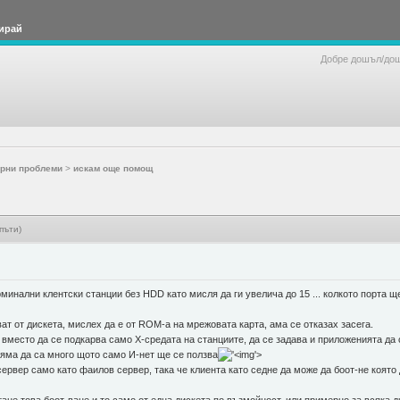
ирай
Добре дошъл/до
рни проблеми
>
искам още помощ
пъти)
рминални клентски станции без HDD като мисля да ги увелича до 15 ... колкото порта 
ват от дискета, мислех да е от ROM-а на мрежовата карта, ама се отказах засега.
вместо да се подкарва само Х-средата на станциите, да се задава и приложенията да 
 няма да са много щото само И-нет ще се ползва
'>
ервер само като фаилов сервер, така че клиента като седне да може да боот-не която