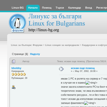
Linux-BG
Начало
Помощ
Търси
Календар
Вход
Регистр
Linux за българи: Форуми
>
Linux секция за напреднали
>
Хардуерни и софтуе
Страници: [
1
]
Надолу
Автор
Тема: искам още помощ (Прочетена 5924 
bbobby
искам още помощ
Напреднали
«
-:
May 07, 2002, 16:06 »
Публикации: 29
имам 1 PC в ролята на сервер и 7 те
в случая не е важно
'>
значи засега клиентските PCта боот-
теоретично знам, че има възможност 
собствените ресурси...те и без това
тоест искам да използвам сегашния с
запише фаиловете
'>