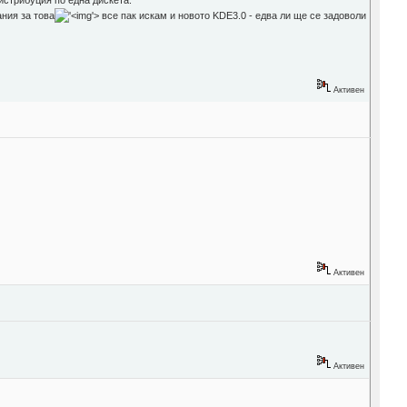
дистрибуция по една дискета.
ания за това
'>
все пак искам и новото KDE3.0 - едва ли ще се задоволи
Активен
Активен
Активен