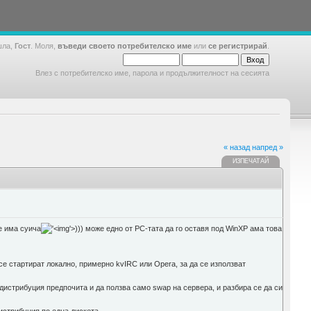
шла,
Гост
. Моля,
въведи своето потребителско име
или
се регистрирай
.
Влез с потребителско име, парола и продължителност на сесията
« назад
напред »
ИЗПЕЧАТАЙ
ще има суича
'>
))) може едно от PC-тата да го оставя под WinXP ама това
се стартират локално, примерно kvIRC или Opera, за да се използват
 дистрибуция предпочита и да ползва само swap на сервера, и разбира се да си