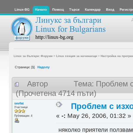
Linux-BG
Начало
Помощ
Търси
Календар
Вход
Регистр
Linux за българи: Форуми
>
Linux секция за начинаещи
>
Настройка на програ
Страници: [
1
]
Надолу
Автор
Тема: Проблем с
(Прочетена 4714 пъти)
sevfat
Проблем с изхо
Участници
«
-:
May 26, 2006, 01:32 »
Публикации: 4
няколко приятели ползвам