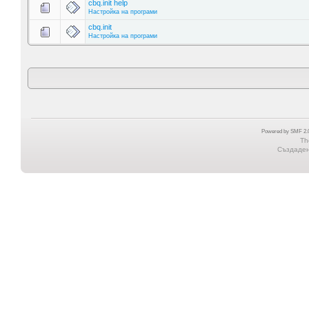
cbq.init help
Настройка на програми
cbq.init
Настройка на програми
Powered by SMF 2.0
Th
Създадена