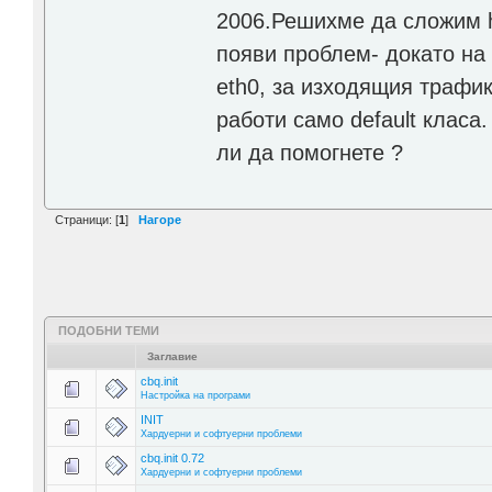
2006.Решихме да сложим ht
появи проблем- докато на 
eth0, за изходящия трафик,
работи само default класа
ли да помогнете ?
Страници: [
1
]
Нагоре
ПОДОБНИ ТЕМИ
Заглавие
cbq.init
Настройка на програми
INIT
Хардуерни и софтуерни проблеми
cbq.init 0.72
Хардуерни и софтуерни проблеми