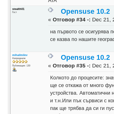
ATA
stealth01
Opensuse 10.2
Гост
«
Отговор #34 -:
Dec 21, 
на първото се осигурява п
се казва по нашите географ
mihailmilev
Opensuse 10.2
Напреднали
«
Отговор #35 -:
Dec 21, 
Публикации: 130
Колкото до процесите: зн
ще се откажа от много фу
устройства. Автоматични 
и т.н.Или пък сървиси с к
пак ще трябва да си ги пу