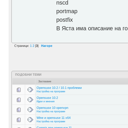
nscd
portmap
postfix
В Яста има описание на г
Страници:
1
2
[
3
]
Нагоре
ПОДОБНИ ТЕМИ
Заглавие
Opensuse 10.2 / 10.1 проблеми
Настройка на програми
Opensuse 10.2
Идеи и мнения
Opensuse 10 openvpn
Настройка на програми
Wine и opensuse 11 x64
Настройка на програми
Compiz при opensuse 11