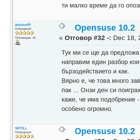
ти малко време да го опо
antonofff
Opensuse 10.2
Напреднали
«
Отговор #32 -:
Dec 18, 
Публикации: 44
Тук ми се ще да предложа 
направим един разбор кои
бързодействието и как.
Вярно е, че това много за
пак ... Онзи ден си поигр
каже, че има подобрение -
особено огромно.
SHTILL
Opensuse 10.2
Напреднали