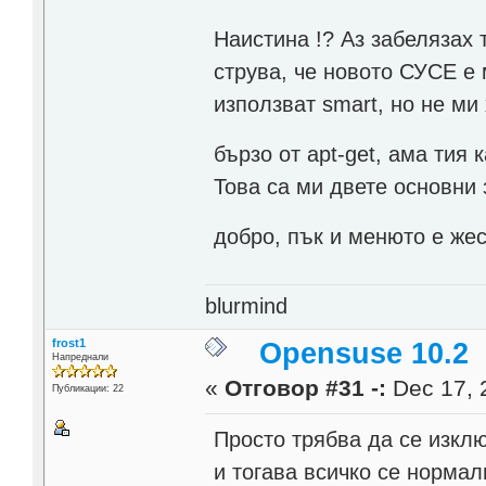
Наистина !? Аз забелязах 
струва, че новото СУСЕ е 
използват smart, но не ми 
бързо от apt-get, ама тия 
Това са ми двете основни 
добро, пък и менюто е же
blurmind
frost1
Opensuse 10.2
Напреднали
«
Отговор #31 -:
Dec 17, 
Публикации: 22
Просто трябва да се изклю
и тогава всичко се норма