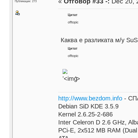
«
Отговор #33 -:
Dec 20, 
Публикации: 273
Цитат
offtopic
Каква е разликата м/у Su
Цитат
offtopic
'>
http://www.bezdom.info
- СП
Debian SiD KDE 3.5.9
Kernel 2.6.25-2-686
Inter Celeron D 2.6 GHz, A
PCi-E, 2x512 MB RAM (Dual 