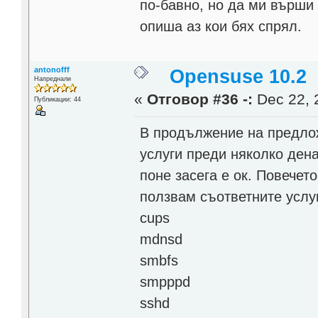
по-бавно, но да ми върши
опиша аз кои бях спрял.
antonofff
Opensuse 10.2
Напреднали
«
Отговор #36 -:
Dec 22, 
Публикации: 44
В продължение на предлож
услуги преди няколко дена
поне засега е ок. Повечет
ползвам съответните услуг
cups
mdnsd
smbfs
smpppd
sshd