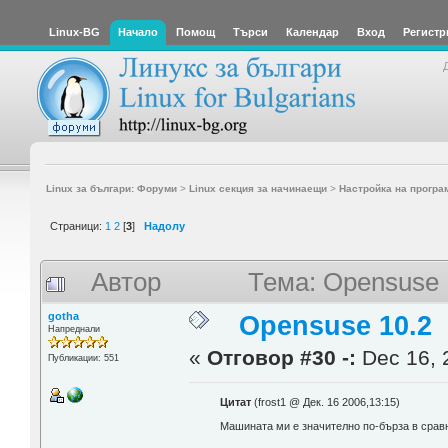
Linux-BG
Начало
Помощ
Търси
Календар
Вход
Регистр
Linux за българи: Форуми
>
Linux секция за начинаещи
>
Настройка на програ
Страници:
1
2
[
3
]
Надолу
Автор
Тема: Opensuse 
gotha
Opensuse 10.2
Напреднали
«
Отговор #30 -:
Dec 16, 
Публикации: 551
Цитат
(frost1 @ Дек. 16 2006,13:15)
Машината ми е значително по-бърза в сравне