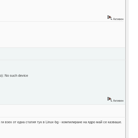
Активен
o such device
Активен
и взех от една статия тук в Linux-bg - компилиране на ядро май се казваше.