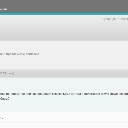
ирай
Добре дошъл/до
ми
>
Проблем със shutdown
4835 пъти)
ntu-то, спират се всички процеси и компютърът остава в положение power down, вмест
роблем?
5 »