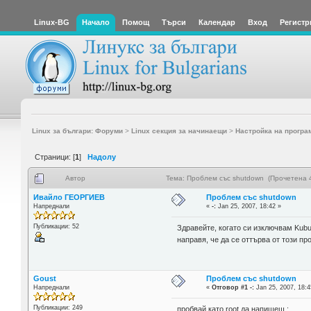
Linux-BG
Начало
Помощ
Търси
Календар
Вход
Регистр
Linux за българи: Форуми
>
Linux секция за начинаещи
>
Настройка на програ
Страници: [
1
]
Надолу
Автор
Тема: Проблем със shutdown (Прочетена 
Ивайло ГЕОРГИЕВ
Проблем със shutdown
Напреднали
«
-:
Jan 25, 2007, 18:42 »
Публикации: 52
Здравейте, когато си изключвам Kubu
направя, че да се оттърва от този п
Goust
Проблем със shutdown
Напреднали
«
Отговор #1 -:
Jan 25, 2007, 18:4
Публикации: 249
пробвай като root да напишеш :