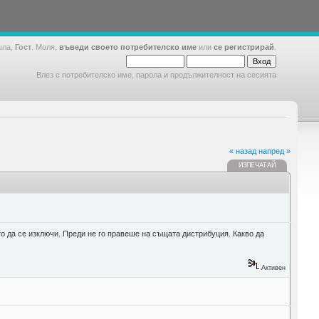
шла,
Гост
. Моля,
въведи своето потребителско име
или
се регистрирай
.
Влез с потребителско име, парола и продължителност на сесията
« назад
напред »
ИЗПЕЧАТАЙ
о да се изключи. Преди не го правеше на същата дистрибуция. Какво да
Активен