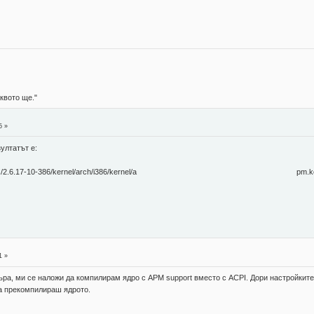
аквото ще."
5 »
ултатът е:
(/lib/modules/2.6.17-10-386/kernel/arch/i386/kernel/a pm.ko): N
1 »
ра, ми се наложи да компилирам ядро с APM support вместо с ACPI. Дори настройките г
да прекомпилираш ядрото.