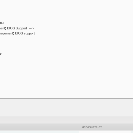
agement support
API
 Management) BIOS Support --->
agement) BIOS support
boot time
ls when idle
Започната от