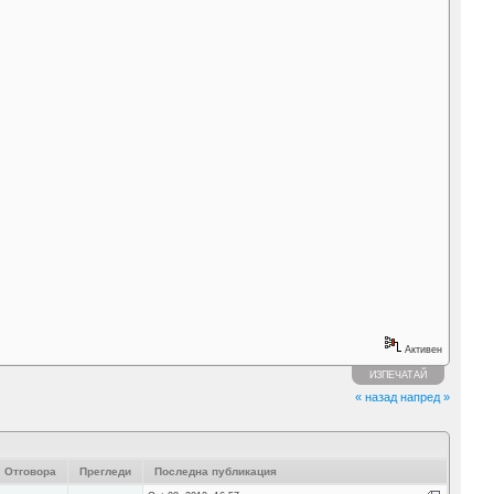
Активен
ИЗПЕЧАТАЙ
« назад
напред »
Отговора
Прегледи
Последна публикация