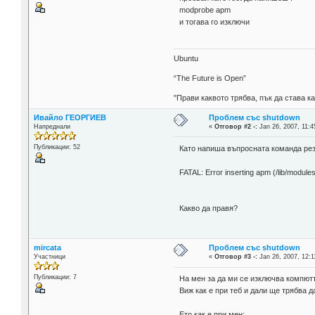
modprobe apm
и тогава го изключи
Ubuntu
“The Future is Open”
"Прави каквото трябва, пък да става к
Ивайло ГЕОРГИЕВ
Проблем със shutdown
Напреднали
«
Отговор #2 -:
Jan 26, 2007, 11:4
Публикации: 52
Като напиша въпросната команда рез
FATAL: Error inserting apm 
Какво да правя?
mircata
Проблем със shutdown
Участници
«
Отговор #3 -:
Jan 26, 2007, 12:1
Публикации: 7
На мен за да ми се изключва компютъ
Виж как е при теб и дали ще трябва 
Ето как е при мен: