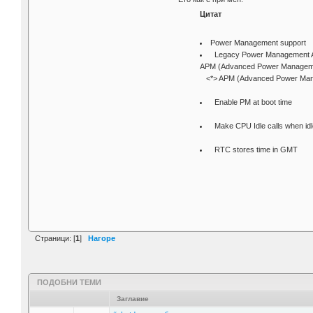
Цитат
Power Man
Legacy Power Management 
APM (Advanced Power
<*> APM (Advanced Power Man
Enable PM at 
Make CPU Idle cal
RTC stores time in GMT
Страници: [
1
]
Нагоре
ПОДОБНИ ТЕМИ
Заглавие