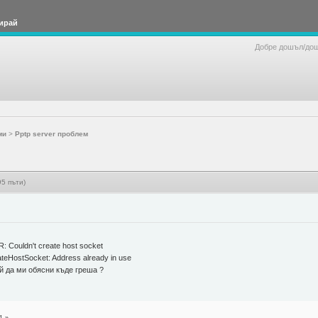
ирай
Добре дошъл/до
ми
>
Pptp server проблем
5 пъти)
: Couldn't create host socket
ateHostSocket: Address already in use
й да ми обясни къде греша ?