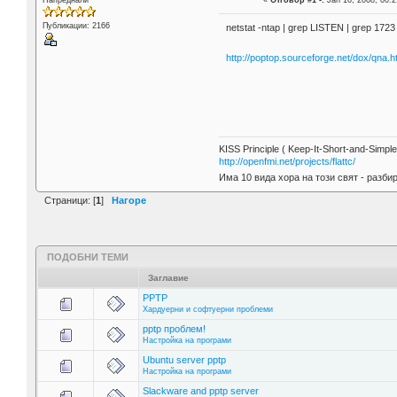
Напреднали
«
Отговор #1 -:
Jan 16, 2008, 00:2
Публикации: 2166
netstat -ntap | grep LISTEN | grep 1723
http://poptop.sourceforge.net/dox/qna.h
KISS Principle ( Keep-It-Short-and-Simple
http://openfmi.net/projects/flattc/
Има 10 вида хора на този свят - разби
Страници: [
1
]
Нагоре
ПОДОБНИ ТЕМИ
Заглавие
PPTP
Хардуерни и софтуерни проблеми
pptp проблем!
Настройка на програми
Ubuntu server pptp
Настройка на програми
Slackware and pptp server