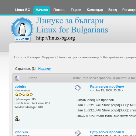
Linux-BG
Начало
Помощ
Търси
Календар
Вход
Регистр
Linux за българи: Форуми
>
Linux секция за начинаещи
>
Настройка на програ
Страници: [
1
]
Надолу
Автор
Тема: Pptp server проблем (Прочетена 609
dobritu
Pptp server проблем
Напреднали
«
-:
Jan 15, 2008, 23:28 »
Публикации: 115
Имам следния проблем
Distribution: Slackware 12.1
Jan 15 23:13:46 Store pptpd[3000]: MGR
Window Manager: KDE
Jan 15 23:13:46 Store pptpd[3000]: cre
защо ми изписва това, ако може няко
VladSun
Pptp server проблем