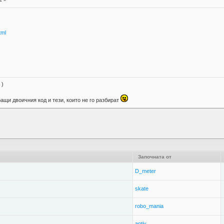
1 »
tml
 )
ращи двоичния код и тези, които не го разбират
Започната от
D_meter
skate
robo_mania
antiv