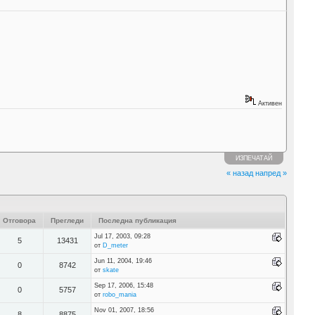
Активен
ИЗПЕЧАТАЙ
« назад
напред »
Отговора
Прегледи
Последна публикация
Jul 17, 2003, 09:28
5
13431
от
D_meter
Jun 11, 2004, 19:46
0
8742
от
skate
Sep 17, 2006, 15:48
0
5757
от
robo_mania
Nov 01, 2007, 18:56
8
8875