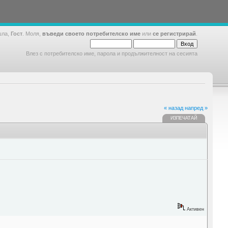
шла,
Гост
. Моля,
въведи своето потребителско име
или
се регистрирай
.
Влез с потребителско име, парола и продължителност на сесията
« назад
напред »
ИЗПЕЧАТАЙ
Активен