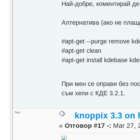
Най-добре, коментирай де 
Алтернатива (ако не плащ
#apt-get --purge remove kd
#apt-get clean
#apt-get install kdebase kd
При мен се оправи без по
съм хепи с КДЕ 3.2.1.
Гост
knoppix 3.3 on
«
Отговор #17 -:
Mar 27, 