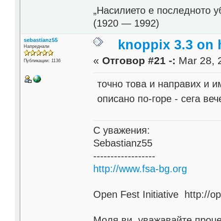
„Насилието е последното у
(1920 — 1992)
sebastianz55
knoppix 3.3 on
Напреднали
«
Отговор #21 -:
Mar 28, 
Публикации: 1136
точно това и направих и и
описано по-горе - сега веч
С уважения:
Sebastianz55
------------------
http://www.fsa-bg.org
Open Fest Initiative http://o
Моля ви, уважавайте проце