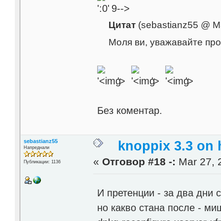
9-->
Цитат
(sebastianz55 @ М
Моля ви, уважавайте про
'>
'>
'>
Без коментар.
sebastianz55
knoppix 3.3 on
Напреднали
«
Отговор #18 -:
Mar 27, 
Публикации: 1136
И претенции - за два дни 
но какво стана после - миш