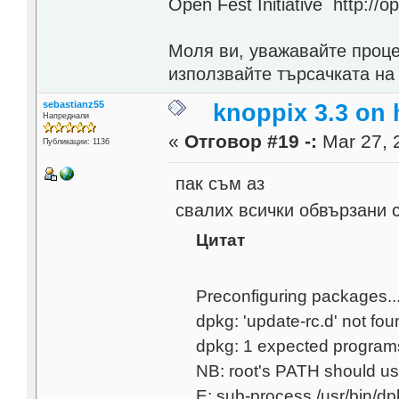
Open Fest Initiative http://o
Моля ви, уважавайте проце
използвайте търсачката на
sebastianz55
knoppix 3.3 on
Напреднали
«
Отговор #19 -:
Mar 27, 
Публикации: 1136
пак съм аз
свалих всички обвързани с
Цитат
Preconfiguring packages.....
dpkg: 'update-rc.d' not f
dpkg: 1 expected program
NB: root's PATH should usu
E: sub-process /usr/bin/dp