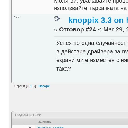
Моля ви, уважавайте проце
използвайте търсачката на
Гост
knoppix 3.3 on
«
Отговор #24 -:
Mar 29, 
Успех по една случайност 
в действие драйвера за nvi
екрани ми е изместен с н
така?
Страници:
1
[
2
]
Нагоре
ПОДОБНИ ТЕМИ
Заглавие