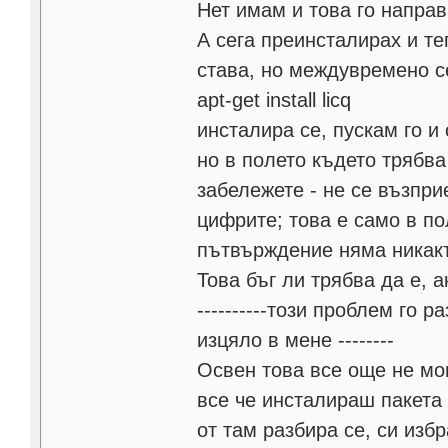
Нет имам и това го направ
А сега преинсталирах и т
става, но междувремено с
apt-get install licq
инсталира се, пускам го и
но в полето където трябва
забележете - не се възпр
цифрите; това е само в по
пътвърждение няма никак
Това бъг ли трябва да е, 
----------този проблем го
изцяло в мене --------
Освен това все още не мог
все че инсталираш пакета 
от там разбира се, си изб