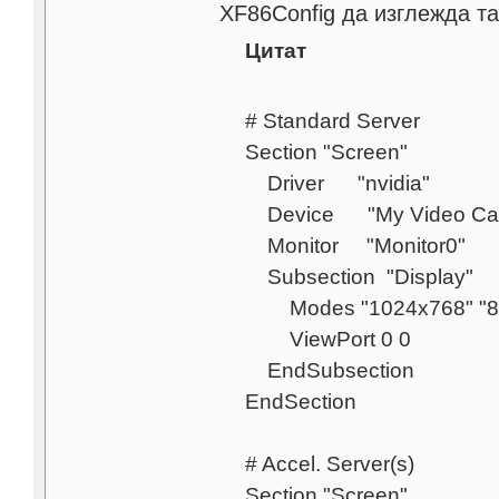
XF86Config да изглежда та
Цитат
# Standard Server
Section "Screen"
Driver "nvidia"
Device "My Video Ca
Monitor "Monitor0"
Subsection "Display"
Modes "1024x768" "80
ViewPort 0 0
EndSubsection
EndSection
# Accel. Server(s)
Section "Screen"