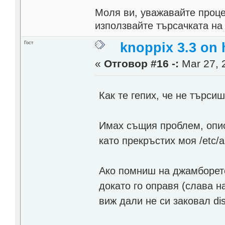
Моля ви, уважавайте проце
използвайте търсачката на
Гост
knoppix 3.3 on
«
Отговор #16 -:
Mar 27, 
Как те гепих, че не търси
Имах същия проблем, опис
като прекръстих моя /etc/a
Ако помниш на джамборето
докато го оправя (слава н
виж дали не си заковал dis