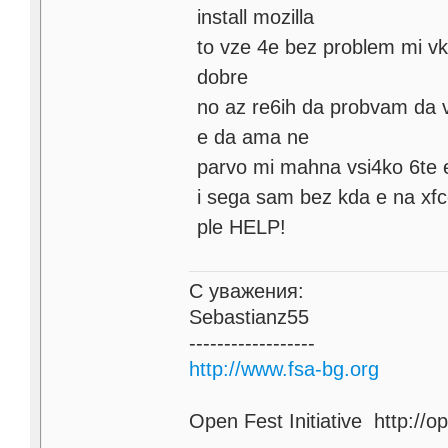
install mozilla
to vze 4e bez problem mi vka
dobre
no az re6ih da probvam da vi
e da ama ne
parvo mi mahna vsi4ko 6te 
i sega sam bez kda e na xfc
ple HELP!
С уважения:
Sebastianz55
------------------
http://www.fsa-bg.org
Open Fest Initiative http://o