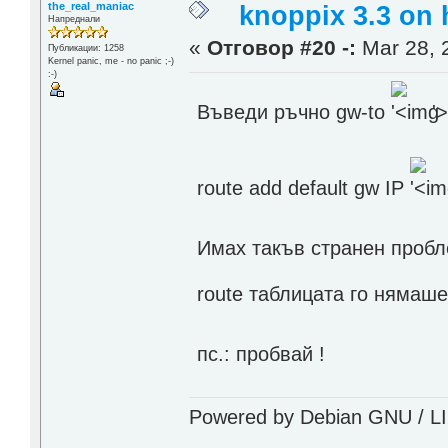
the_real_maniac
knoppix 3.3 on
Напреднали
«
Отговор #20 -:
Mar 28, 
Публикации: 1258
Kernel panic, me - no panic ;-)
:-)
Въведи ръчно gw-to
'
route add default gw IP
Имах такъв странен проблем
route таблицата го нямаш
пс.: пробвай !
Powered by Debian GNU / LINU