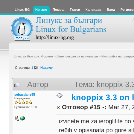
Linux-BG
Начало
Помощ
Търси
Календар
Вход
Регистр
Linux за българи: Форуми
>
Linux секция за начинаещи
>
Настройка на програ
Страници:
1
[
2
]
Надолу
Автор
Тема: knoppix 3
sebastianz55
knoppix 3.3 on
Напреднали
«
Отговор #15 -:
Mar 27, 
Публикации: 1136
izvinete me za ieroglifite n
re6ih v opisanata po gore si