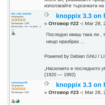
използвайте търсачката на
the_real_maniac
knoppix 3.3 on
Напреднали
«
Отговор #22 -:
Mar 28, 
Публикации: 1258
Kernel panic, me - no panic ;-)
:-)
Последно имаш така ли , т
нещо нразбрах ...
Powered by Debian GNU / LINU
„Насилието е последното у
(1920 — 1992)
sebastianz55
knoppix 3.3 on
Напреднали
«
Отговор #23 -:
Mar 28, 
Публикации: 1136