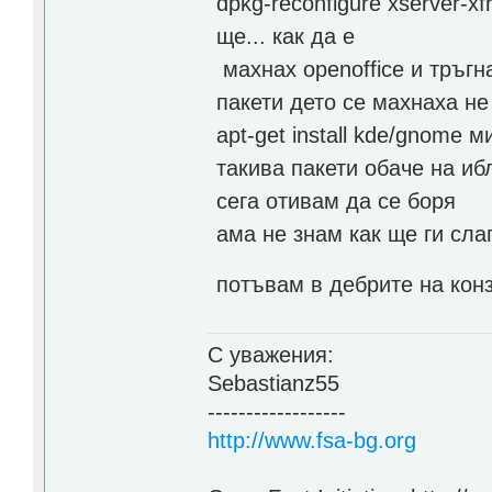
dpkg-reconfigure xserver-x
ще... как да е
махнах openoffice и тръгн
пакети дето се махнаха не
apt-get install kde/gnome
такива пакети обаче на иб
сега отивам да се боря
ама не знам как ще ги сла
потъвам в дебрите на кон
С уважения:
Sebastianz55
------------------
http://www.fsa-bg.org