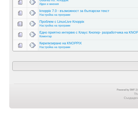
Ubuntu vs. Knoppix
Идеи и мнения
knoppix 7.0 - възможност за български текст
Настройка на програми
Проблем с LinuxLive Knoppix
Настройка на програми
Едно приятно интервю с Клаус Кнопер- разработчика на KNO
Коментар
Кирилизиране на KNOPPIX
Настройка на програми
Powered by SMF 2.0
Th
Създадена