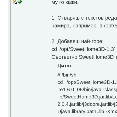
му го кажи.
1. Отваряш с текстов ред
намира, например, в /opt
2. Добавяш най-горе:
cd '/opt/SweetHome3D-1.3'
Съответно SweetHome3D т
Цитат
#!/bin/sh
cd '/opt/SweetHome3D-1.3
jre1.6.0_06/bin/java -clas
lib/SweetHome3D.jar:lib/Lo
2.0.4.jar:lib/j3dcore.jar:lib/
Djava.library.path=lib 