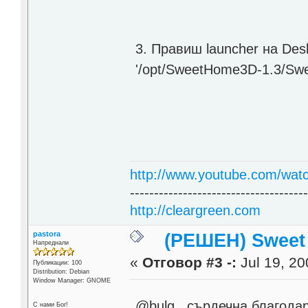
3. Правиш launcher на Des
'/opt/SweetHome3D-1.3/Sw
http://www.youtube.com/wat
------------------------------------
http://cleargreen.com
pastora
(РЕШЕН) Sweet
Напреднали
«
Отговор #3 -:
Jul 19, 20
Публикации: 100
Distribution: Debian
Window Manager: GNOME
@bulg , сърдечна благода
С нами Бог!