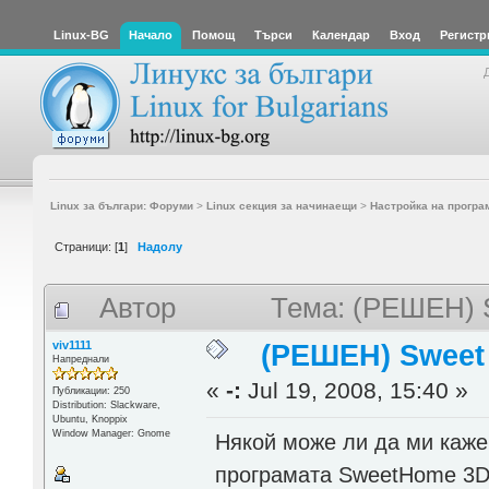
Linux-BG
Начало
Помощ
Търси
Календар
Вход
Регистр
Linux за българи: Форуми
>
Linux секция за начинаещи
>
Настройка на програ
Страници: [
1
]
Надолу
Автор
Тема: (РЕШЕН) 
viv1111
(РЕШЕН) Sweet
Напреднали
«
-:
Jul 19, 2008, 15:40 »
Публикации: 250
Distribution: Slackware,
Ubuntu, Knoppix
Window Manager: Gnome
Някой може ли да ми каже 
програмата SweetHome 3D.