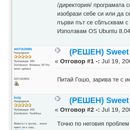
/директория/ програмата с
изобрази себе си или да с
първи път се сблъсквам с
Използвам OS Ubuntu 8.04
ANTIADMIN
(РЕШЕН) Sweet
Напреднали
«
Отговор #1 -:
Jul 19, 20
Публикации: 660
Distribution: Windows XP Pro
latest updates
Питай Гошо, зарива те с 
ANTIADMIN
bulg
(РЕШЕН) Sweet
Напреднали
«
Отговор #2 -:
Jul 19, 20
Публикации: 916
Distribution: *bsd/linux
Tочно по неговия проблем 
Животът е тръпка... иначе
живот ли е това...