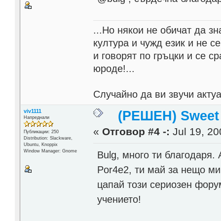
...Но някои не обичат да з
култура и чужд език и не се
и говорят по гръцки и се с
юроде!...
Случайно да ви звучи акту
viv1111
(РЕШЕН) Sweet
Напреднали
«
Отговор #4 -:
Jul 19, 20
Публикации: 250
Distribution: Slackware,
Ubuntu, Knoppix
Window Manager: Gnome
Bulg, много ти благодаря.
Por4e2, ти май за нещо ми
цапай този сериозен форум
учението!