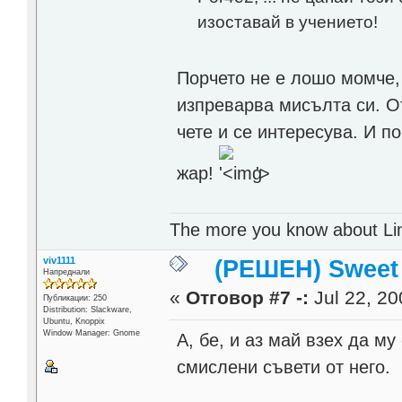
изоставай в учението!
Порчето не е лошо момче, 
изпреварва мисълта си. О
чете и се интересува. И п
жар!
'>
The more you know about Linux
viv1111
(РЕШЕН) Sweet
Напреднали
«
Отговор #7 -:
Jul 22, 20
Публикации: 250
Distribution: Slackware,
Ubuntu, Knoppix
Window Manager: Gnome
А, бе, и аз май взех да м
смислени съвети от него.