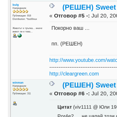
bulg
(РЕШЕН) Sweet
Напреднали
«
Отговор #5 -:
Jul 20, 20
Публикации: 916
Distribution: *bsd/linux
Покорно ваш ...
Животът е тръпка... иначе
живот ли е това...
пп. (РЕШЕН)
http://www.youtube.com/wat
------------------------------------
http://cleargreen.com
winman
(РЕШЕН) Sweet
Напреднали
«
Отговор #6 -:
Jul 20, 20
Публикации: 311
Цитат
(viv1111 @ Юли 19
Por4e2, ... не цапай този