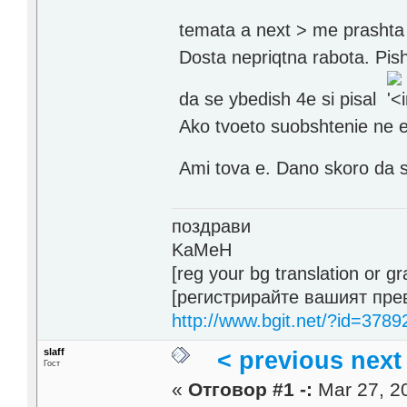
temata a next > me prashta
Dosta nepriqtna rabota. Pis
da se ybedish 4e si pisal
Ako tvoeto suobshtenie ne e 
Ami tova e. Dano skoro da s
поздрави
KaMeH
[reg your bg translation or 
[регистрирайте вашият пре
http://www.bgit.net/?id=3789
slaff
< previous next
Гост
«
Отговор #1 -:
Mar 27, 20