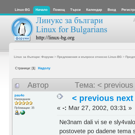
Linux-BG
Начало
Помощ
Търси
Календар
Вход
Регистр
Linux за българи: Форуми
>
Предложения и въпроси относно Linux-BG
>
Предл
Страници: [
1
]
Надолу
Автор
Тема: < previous
pau4o
< previous next
Напреднали
«
-:
Mar 27, 2002, 03:31 »
Публикации: 35
Ne3nam dali vi se e sly4val
postovete po dadene tema s