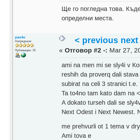
Ще го погледна това. Къд
определни места.
pau4o
< previous next
Напреднали
«
Отговор #2 -:
Mar 27, 20
Публикации: 35
ami na men mi se sly4i v К
reshih da proverq dali stav
subirat na celi 3 stranici t.e
Ta to4no tam kato dam na < i
A dokato turseh dali se sly
Next Odest i Next Newest.
me prehvurli ot 1 tema v d
Ami tova e