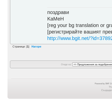
поздрави
KaMeH
[reg your bg translation or 
[регистрирайте вашият пре
http://www.bgit.net/?id=3789
Страници: [
1
]
Нагоре
Отиди на:
Powered by SMF 2.0
Th
Създаден