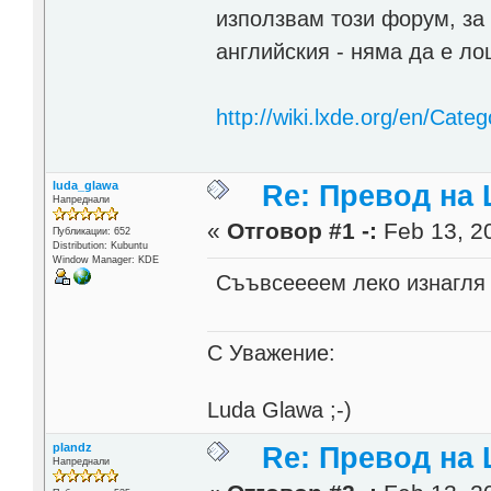
използвам този форум, за 
английския - няма да е л
http://wiki.lxde.org/en/Categ
luda_glawa
Re: Превод на
Напреднали
«
Отговор #1 -:
Feb 13, 20
Публикации: 652
Distribution: Kubuntu
Window Manager: KDE
Съъвсеееем леко изнагл
С Уважение:
Luda Glawa ;-)
plandz
Re: Превод на
Напреднали