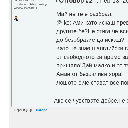
«
Отговор #2 -:
Feb 13, 20
Публикации: 535
Distribution: Debian Testing
Window Manager: KDE
Май не те е разбрал.
@ ks: Ами като искаш пр
другите бе?Не стига,че вс
до безобразие да искаш?
Като не знаеш английски,в
от свободното си време за
прищяло!Дай малко и от т
Аман от безочливи хора!
Лошото е,че стават все по
Ако се чувствате добре,не 
Страници: [
1
]
Нагоре