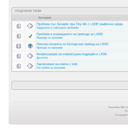
ПОДОБНИ ТЕМИ
Заглавие
Проблем със Synaptic при Tiny Me с LXDE графична среда.
Хардуерни и софтуерни проблеми
Проблем в изпращането на преводи за LXDE!
Преводи на програми
Няколко въпроса по българския превод на LXDE!
Преводи на програми
Конфигурация на клавиатурна подредба в LXDE
Десктопи
Заключване на компа с lxde
Настройка на програми
Powered by SMF 2.0
Th
Създадена