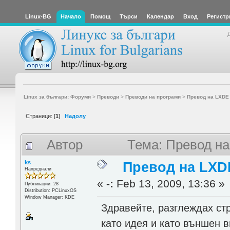
Linux-BG
Начало
Помощ
Търси
Календар
Вход
Регистр
Linux за българи: Форуми
>
Преводи
>
Преводи на програми
>
Превод на LXDE
Страници: [
1
]
Надолу
Автор
Тема: Превод на
ks
Превод на LXD
Напреднали
«
-:
Feb 13, 2009, 13:36 »
Публикации: 28
Distribution: PCLinuxOS
Window Manager: KDE
Здравейте, разглеждах с
като идея и като външен в