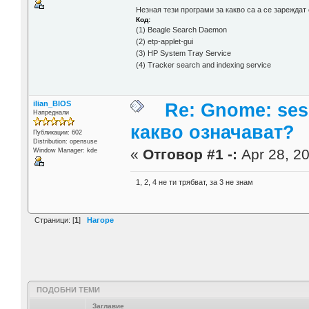
Незная тези програми за какво са а се зареждат 
Код:
(1) Beagle Search Daemon
(2) etp-applet-gui
(3) HP System Tray Service
(4) Tracker search and indexing service
ilian_BIOS
Re: Gnome: ses
Напреднали
какво означават?
Публикации: 602
Distribution: opensuse
«
Отговор #1 -:
Apr 28, 20
Window Manager: kde
1, 2, 4 не ти трябват, за 3 не знам
Страници: [
1
]
Нагоре
ПОДОБНИ ТЕМИ
Заглавие