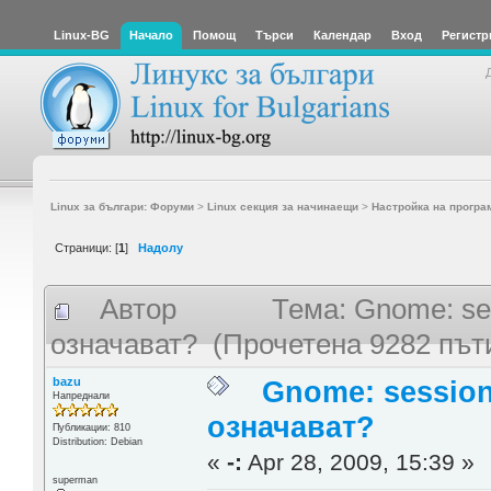
Linux-BG
Начало
Помощ
Търси
Календар
Вход
Регистр
Linux за българи: Форуми
>
Linux секция за начинаещи
>
Настройка на програ
Страници: [
1
]
Надолу
Автор
Тема: Gnome: se
означават? (Прочетена 9282 път
bazu
Gnome: session
Напреднали
означават?
Публикации: 810
Distribution: Debian
«
-:
Apr 28, 2009, 15:39 »
superman