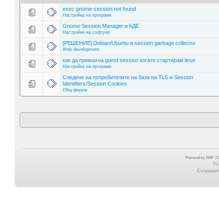
exec gnome-session not found
Настройка на програми
Gnome Session Manager и КДЕ
Настройки на софтуер
[РЕШЕНИЕ] Debian/Ubuntu и session garbage collector
Web development
как да премахна guest session когато стартирам linux
Настройка на програми
Следене на потребителите на база на TLS и Session
Identifiers/Session Cookies
Общ форум
Powered by SMF 2.0
Th
Създадена