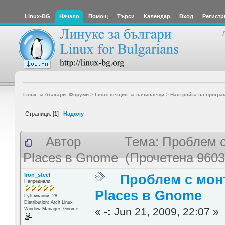
Linux-BG
Начало
Помощ
Търси
Календар
Вход
Регистр
Linux за българи: Форуми
>
Linux секция за начинаещи
>
Настройка на програ
Страници: [
1
]
Надолу
Автор
Тема: Проблем с
Places в Gnome (Прочетена 9603
Iron_steel
Проблем с мон
Напреднали
Places в Gnome
Публикации: 28
Distribution: Arch Linux
«
-:
Jun 21, 2009, 22:07 »
Window Manager: Gnome