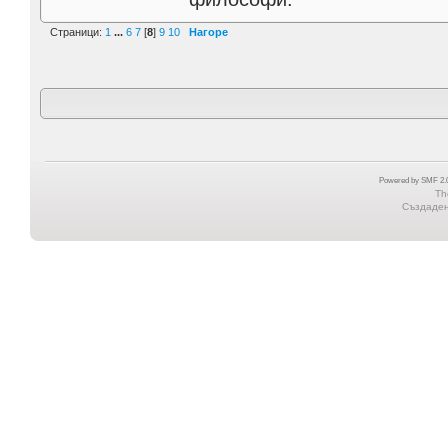
Страници:
1
...
6
7
[
8
]
9
10
Нагоре
Powered by SMF 2.0
Th
Създадена