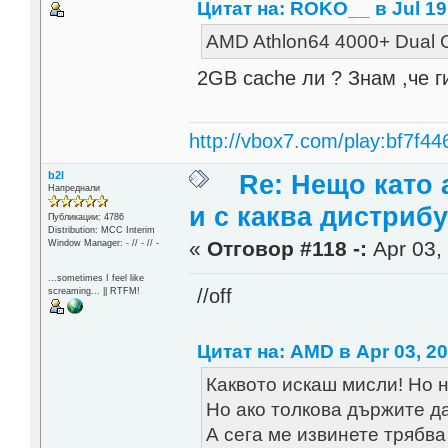
Цитат на: ROKO__ в Jul 19,
AMD Athlon64 4000+ Dual 
2GB cache ли ? Знам ,че г
http://vbox7.com/play:bf7f44
b2l
Re: Нещо като а
Напреднали
и с каква дистриб
Публикации: 4786
Distribution: MCC Interim
«
Отговор #118 -:
Apr 03, 
Window Manager: - // - // -
...sometimes I feel like
//off
screaming... || RTFM!
Цитат на: AMD в Apr 03, 20
Каквото искаш мисли! Но 
Но ако толкова държите да
А сега ме извинете трябва