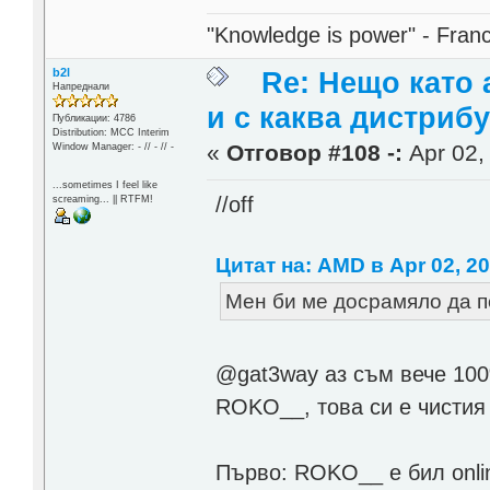
"Knowledge is power" - Fran
b2l
Re: Нещо като а
Напреднали
и с каква дистриб
Публикации: 4786
Distribution: MCC Interim
«
Отговор #108 -:
Apr 02,
Window Manager: - // - // -
...sometimes I feel like
//off
screaming... || RTFM!
Цитат на: AMD в Apr 02, 20
Мен би ме досрамяло да п
@gat3way аз съм вече 100%
ROKO__, това си е чист
Първо: ROKO__ e бил onli