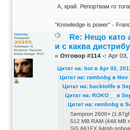
А, край. Репортвам го тог
"Knowledge is power" - Fran
rambobg
Re: Нещо като а
Напреднали
и с каква дистриб
Публикации: 31
Distribution: Slackware
«
Отговор #114 -:
Apr 03, 
Window Manager: XFCE
Цитат на: bot в Apr 02, 201
Цитат на: rambobg в Nov 2
Цитат на: backtolife в Se
Цитат на: ROKO__ в Sep
Цитат на: rambobg в Se
Sempron 2600+ (1.87g
512 MB RAM (448 MB r
SiS 661FX 64mb onboa