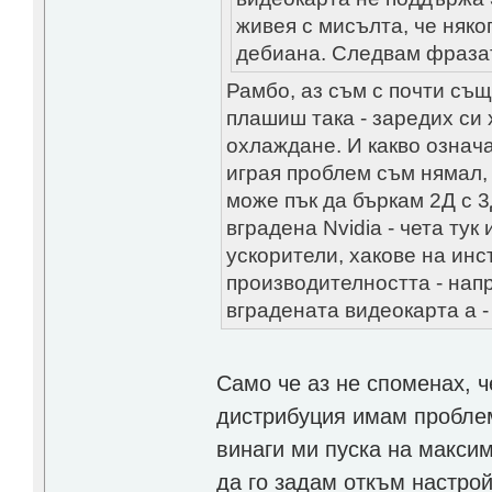
живея с мисълта, че няко
дебиана. Следвам фразата
Рамбо, аз съм с почти съ
плашиш така - заредих си 
охлаждане. И какво означа
играя проблем съм нямал,
може пък да бъркам 2Д с 3
вградена Nvidia - чета ту
ускорители, хакове на ин
производителността - нап
вградената видеокарта а 
Само че аз не споменах, ч
дистрибуция имам проблем
винаги ми пуска на макси
да го задам откъм настрой