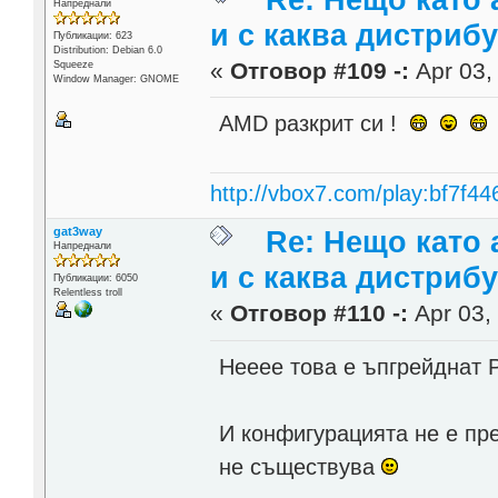
Напреднали
и с каква дистриб
Публикации: 623
Distribution: Debian 6.0
«
Отговор #109 -:
Apr 03,
Squeeze
Window Manager: GNOME
AMD разкрит си !
http://vbox7.com/play:bf7f44
gat3way
Re: Нещо като а
Напреднали
и с каква дистриб
Публикации: 6050
Relentless troll
«
Отговор #110 -:
Apr 03, 
Нееее това е ъпгрейднат Р
И конфигурацията не е пр
не съществува