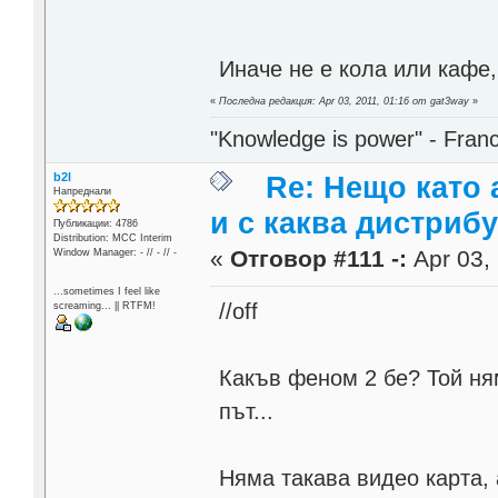
Иначе не е кола или кафе,
«
Последна редакция: Apr 03, 2011, 01:16 от gat3way
»
"Knowledge is power" - Fran
b2l
Re: Нещо като а
Напреднали
и с каква дистриб
Публикации: 4786
Distribution: MCC Interim
«
Отговор #111 -:
Apr 03, 
Window Manager: - // - // -
...sometimes I feel like
//off
screaming... || RTFM!
Какъв феном 2 бе? Той ням
път...
Няма такава видео карта,