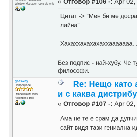
«
Отговор #106 -:
Apr 02,
Window Manager: console only
Цитат -> "Мен би ме доср
лайна"
Хахаххахахахаххааааааа. 
Без подпис - най-хубу. Че 
философи.
gat3way
Re: Нещо като а
Напреднали
и с каква дистриб
Публикации: 6050
Relentless troll
«
Отговор #107 -:
Apr 02,
Ама не те е срам да дупч
сайт видя тази гениална 