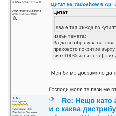
2.32/3.2 XFCE 4.8/4.10-git
Цитат на: radoshow в Apr 0
AMD Athlon64/Sempron64
Цитат
4000+Dual Core/3400+
Ква е тая ръжда по кутия
извън темата:
За да се образува на това
праховото покритие върху 
си е 100% излято кафе или
Мен би ме досрамяло да 
Господи моля те пази ме от
Acho
Re: Нещо като а
Напреднали
и с каква дистриб
Публикации: 9660
Distribution: Slackware,
MikroTik - сървърно