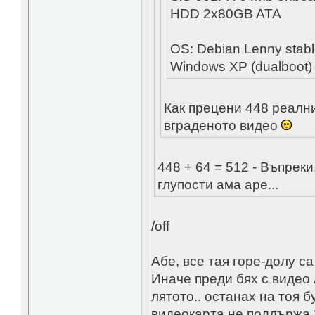
HDD 2x80GB ATA
OS: Debian Lenny stab
Windows XP (dualboot)
Как прецени 448 реални
вграденото видео
448 + 64 = 512 - Въпреки
глупости ама аре...
/off
Абе, все тая горе-долу са 
Иначе преди бях с видео 
лятото.. останах на тоя 
видеокарта не поддържа 3