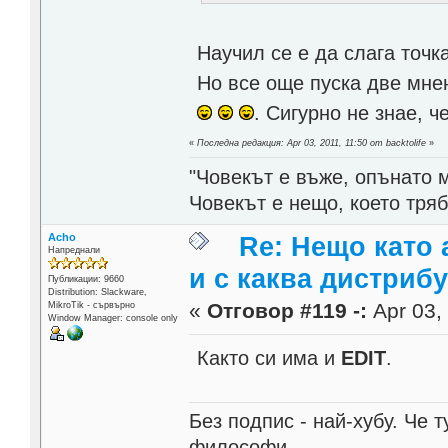
Научил се е да слага точк
Но все още пуска две мне
. Сигурно не знае, 
«
Последна редакция: Apr 03, 2011, 11:50 от backtolife
»
"Човекът е въже, опънато 
Човекът е нещо, което тря
Acho
Re: Нещо като а
Напреднали
и с каква дистриб
Публикации: 9660
Distribution: Slackware,
«
Отговор #119 -:
Apr 03, 
MikroTik - сървърно
Window Manager: console only
Както си има и
EDIT
.
Без подпис - най-хубу. Че 
философи.