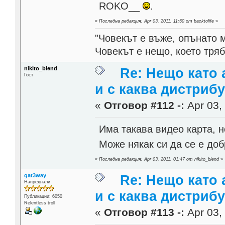
ROKO__
.
«
Последна редакция: Apr 03, 2011, 11:50 от backtolife
»
"Човекът е въже, опънато 
Човекът е нещо, което тря
nikito_blend
Re: Нещо като а
Гост
и с каква дистриб
«
Отговор #112 -:
Apr 03, 
Има такава видео карта, 
Може някак си да се е доб
«
Последна редакция: Apr 03, 2011, 01:47 от nikito_blend
»
gat3way
Re: Нещо като а
Напреднали
и с каква дистриб
Публикации: 6050
Relentless troll
«
Отговор #113 -:
Apr 03, 