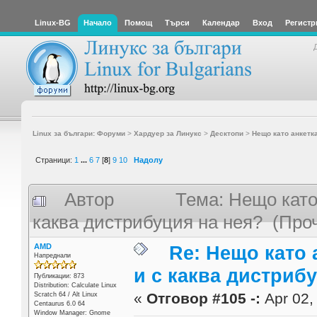
Linux-BG
Начало
Помощ
Търси
Календар
Вход
Регистр
Linux за българи: Форуми
>
Хардуер за Линукс
>
Десктопи
>
Нещо като анкетка
Страници:
1
...
6
7
[
8
]
9
10
Надолу
Автор
Тема: Нещо като 
каква дистрибуция на нея? (Про
AMD
Re: Нещо като а
Напреднали
и с каква дистриб
Публикации: 873
Distribution: Calculate Linux
«
Отговор #105 -:
Apr 02,
Scratch 64 / Alt Linux
Centaurus 6.0 64
Window Manager: Gnome