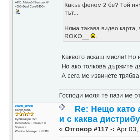
AMD Athlon64/Sempron64
Какъв феном 2 бе? Той ням
4000+Dual Core/3400+
път...
Няма такава видео карта,
ROKO__
.
Каквото искаш мисли! Но 
Но ако толкова държите д
А сега ме извинете трябва
Господи моля те пази ме от
chen_dzen
Re: Нещо като а
Напреднали
и с каква дистриб
Публикации: 623
Distribution: Debian 6.0
«
Отговор #117 -:
Apr 03, 
Squeeze
Window Manager: GNOME