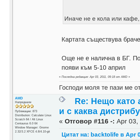
Иначе не е кола или кафе,
Картата съществува брач
Още не е налична в БГ. П
появи към 5-10 април
«
Последна редакция: Apr 03, 2011, 09:18 от AMD
»
Господи моля те пази ме от
AMD
Re: Нещо като а
Напреднали
и с каква дистриб
Публикации: 873
Distribution: Calculate Linux
«
Отговор #116 -:
Apr 03, 
Scratch 64 / Alt Linux
Centaurus 6.0 64
Window Manager: Gnome
2.32/3.2 XFCE 4.8/4.10-git
Цитат на: backtolife в Apr 