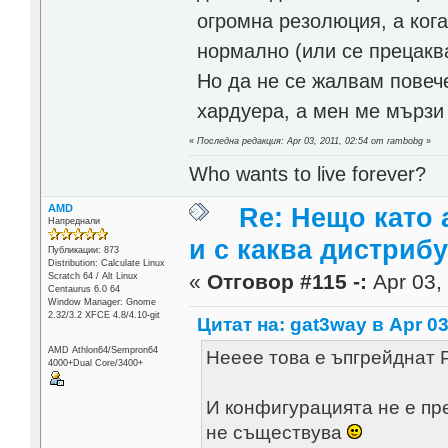
огромна резолюция, а кога
нормално (или се прецаква
Но да не се жалвам повече
хардуера, а мен ме мързи
«
Последна редакция: Apr 03, 2011, 02:54 от rambobg
»
Who wants to live forever?
AMD
Re: Нещо като а
Напреднали
и с каква дистриб
Публикации: 873
Distribution: Calculate Linux
«
Отговор #115 -:
Apr 03, 
Scratch 64 / Alt Linux
Centaurus 6.0 64
Window Manager: Gnome
2.32/3.2 XFCE 4.8/4.10-git
Цитат на: gat3way в Apr 03
AMD Athlon64/Sempron64
Нееее това е ъпгрейднат Р
4000+Dual Core/3400+
И конфигурацията не е пр
не съществува