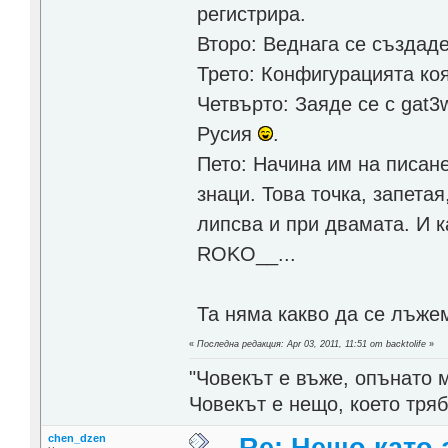
регистрира.
Второ: Веднага се създаде
Трето: Конфигурацията коя
Четвърто: Заяде се с gat3
Русия
.
Пето: Начина им на писан
знаци. Това точка, запетая
липсва и при двамата. И 
ROKO__...
Та няма какво да се лъж
«
Последна редакция: Apr 03, 2011, 11:51 от backtolife
»
"Човекът е въже, опънато 
Човекът е нещо, което тря
chen_dzen
Re: Нещо като а