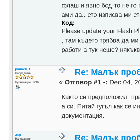
флаш и явно бсд-то не го
ами да.. ето изписва ми ет
Код:
Please update your Flash Pl
, там където трябва да м
работи а тук неще? някъ
plamen_f
Re: Малък про
Напреднали
«
Отговор #1 -:
Dec 04, 20
Публикации: 1246
Както си предположил пр
а си. Питай гугъл как се и
документация.
asp
Re: Малък про
Напреднали