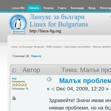
Linux-BG
Начало
Помощ
Търси
Календар
Вход
Регистр
Linux за българи: Форуми
>
BSD секция
>
Системни настройки
>
Малък пробле
Страници: [
1
]
Надолу
Автор
Тема: Малък пр
asp
Малък пробле
Напреднали
«
-:
Dec 04, 2009, 12:20 »
Публикации: 55
Здравейте! Значи имам ин
нямам проблеми, но на бс