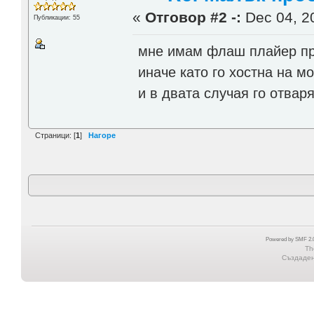
«
Отговор #2 -:
Dec 04, 20
Публикации: 55
мне имам флаш плайер прос
иначе като го хостна на м
и в двата случая го отвар
Страници: [
1
]
Нагоре
Powered by SMF 2.0
Th
Създадена