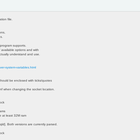
ion file.
ons,
ns.
 program supports.
f available options and with
 actually understand and use.
ver-system-variables.html
should be enclosed with ticks/quotes
nf when changing the socket location.
ock
rams
e at least 32M ram
ld]. Both versions are currently parsed.
ock