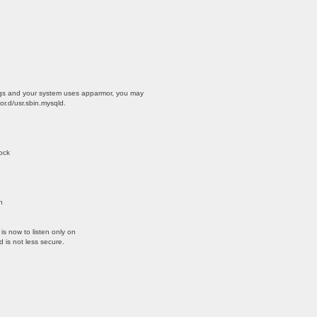
gs and your system uses apparmor, you may
r.d/usr.sbin.mysqld.
d
ock
h
is now to listen only on
 is not less secure.