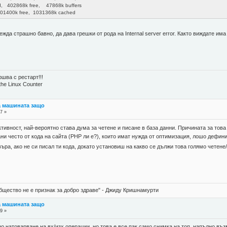
, 402868k free, 47868k buffers
1400k free, 1031368k cached
ежда страшно бавно, да дава грешки от рода на Internal server error. Както виждате и
шва с рестарт!!!
the Linux Counter
а машината защо
7 »
ивност, най-вероятно става дума за четене и писане в база данни. Причината за това
и често от кода на сайта (PHP ли е?), които имат нужда от оптимизация, лошо дефини
въра, ако не си писал ти кода, докато установиш на какво се дължи това голямо чете
бщество не е признак за добро здраве" - Джиду Кришнамурти
а машината защо
9 »
но натоварване на вх/изх операции, но това е все пак само снимка на топ, напълно въз