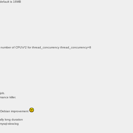
ault is 16MB
er of CPU's*2 for thread_concurrency thread_concurrency=8
job.
mance killer.
s a Debian improvement
lly long duration
ysql-slow.log