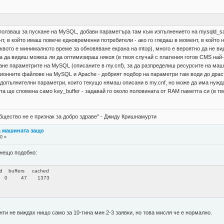
 използваш за пускане на MySQL, добави параметъра там към изпълнението на mysqld_safe
т, в който имаш повече едновременни потребители - ако го гледаш в момент, в който 
аквото е минималното време за обновяване екрана на mtop), много е вероятно да не ви
за да видиш можеш ли да оптимизираш някоя (в твоя случай с платения готов CMS най-
не параметрите на MySQL (описаните в my.cnf), за да разпределиш ресурсите на маш
онните файлове на MySQL и Apache - добрият подбор на параметри там води до драст
 допълнителни параметри, които текущо нямаш описани в my.cnf, но може да има нужда
та ще спомена само key_buffer - задавай го около половината от RAM паметта си (в т
бщество не е признак за добро здраве" - Джиду Кришнамурти
а машината защо
0 »
 нещо подобно:
uffers cached
 0 47 1373
нти не виждах нищо само за 10-тина мин 2-3 заявки, но това мисля че е нормално.