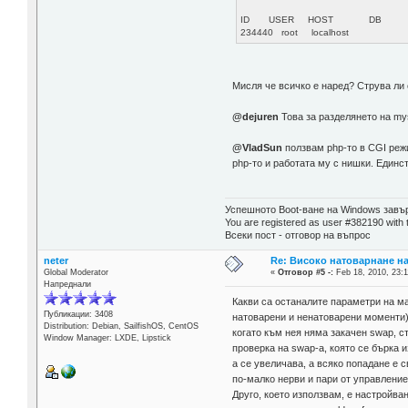
ID USER HOST DB TIME
234440 root localhost Qu
Мисля че всичко е наред? Струва ли
@dejuren
Това за разделянето на my
@VladSun
ползвам php-то в CGI реж
php-то и работата му с нишки. Единст
Успешното Boot-ване на Windows завър
You are registered as user #382190 with 
Всеки пост - отговор на въпрос
neter
Re: Високо натоварнане н
Global Moderator
«
Отговор #5 -:
Feb 18, 2010, 23:1
Напреднали
Какви са останалите параметри на ма
Публикации: 3408
натоварени и ненатоварени моменти)
Distribution: Debian, SailfishOS, CentOS
когато към нея няма закачен swap, с
Window Manager: LXDE, Lipstick
проверка на swap-а, която се бърка 
a се увеличава, а всяко попадане е 
по-малко нерви и пари от управление
Друго, което използвам, е настройв