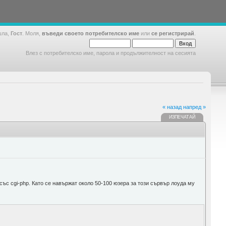
шла,
Гост
. Моля,
въведи своето потребителско име
или
се регистрирай
.
Влез с потребителско име, парола и продължителност на сесията
« назад
напред »
ИЗПЕЧАТАЙ
 със cgi-php. Като се навържат около 50-100 юзера за този сървър лоуда му