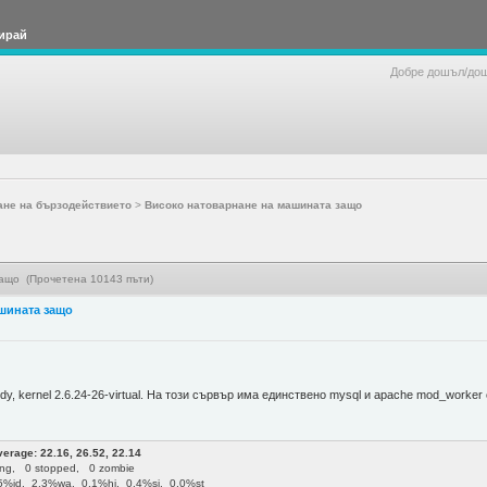
ирай
Добре дошъл/до
ане на бързодействието
>
Високо натоварнане на машината защо
ащо (Прочетена 10143 пъти)
шината защо
, kernel 2.6.24-26-virtual. На този сървър има единствено mysql и apache mod_worker
verage: 22.16, 26.52, 22.14
eping, 0 stopped, 0 zombie
.5%id, 2.3%wa, 0.1%hi, 0.4%si, 0.0%st