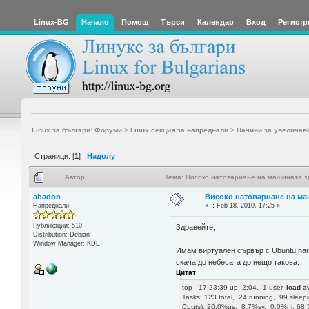
Linux-BG
Начало
Помощ
Търси
Календар
Вход
Регистр
Linux за българи: Форуми
>
Linux секция за напреднали
>
Начини за увеличав
Страници: [
1
]
Надолу
Автор
Тема: Високо натоварнане на машината з
abadon
Високо натоварнане на ма
Напреднали
«
-:
Feb 18, 2010, 17:25 »
Публикации: 510
Здравейте,
Distribution: Debian
Window Manager: KDE
Имам виртуален сървър с Ubuntu hardy
скача до небесата до нещо такова:
Цитат
top - 17:23:39 up 2:04, 1 user,
load a
Tasks: 123 total, 24 running, 99 sle
Cpu(s): 20.0%us, 8.7%sy, 0.0%ni, 68