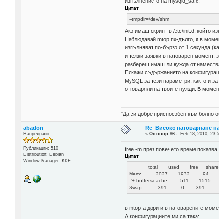
изпълнението на mysqld_safe:
Цитат
--tmpdir=/dev/shm
Ако имаш скрипт в /etc/init.d, който
Наблюдавай mtop по-дълго, и в момен
изпълняват по-бързо от 1 секунда (к
и тежки заявки в натоварен момент, 
разбереш имаш ли нужда от намества
Покажи съдържанието на конфигураци
MySQL за тези параметри, както и за
отговаряли на твоите нужди. В момен
"Да си добре приспособен към болно о
abadon
Re: Високо натоварнане н
Напреднали
«
Отговор #6 -:
Feb 18, 2010, 23:5
Публикации: 510
free -m през повечето време показва
Distribution: Debian
Цитат
Window Manager: KDE
total used free shared b
Mem: 2027 1932 94
-/+ buffers/cache: 511 1515
Swap: 391 0 391
в mtop-а дори и в натоварените моме
А конфигурациите ми са така: