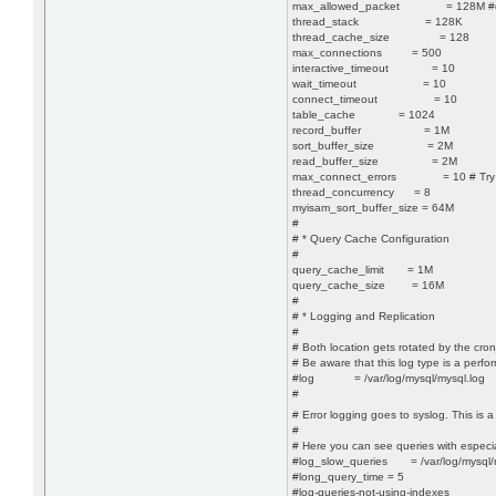
max_allowed_packet = 128M #def
thread_stack = 128K
thread_cache_size = 128
max_connections = 500
interactive_timeout = 10
wait_timeout = 10
connect_timeout = 10
table_cache = 1024
record_buffer = 1M
sort_buffer_size = 2M
read_buffer_size = 2M
max_connect_errors = 10 # Try numb
thread_concurrency = 8
myisam_sort_buffer_size = 64M
#
# * Query Cache Configuration
#
query_cache_limit = 1M
query_cache_size = 16M
#
# * Logging and Replication
#
# Both location gets rotated by the cron
# Be aware that this log type is a perfor
#log = /var/log/mysql/mysql.log
#
# Error logging goes to syslog. This i
#
# Here you can see queries with especia
#log_slow_queries = /var/log/mysql/m
#long_query_time = 5
#log-queries-not-using-indexes