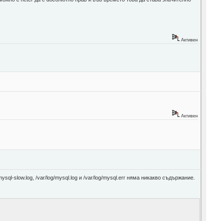
Активен
Активен
ql-slow.log, /var/log/mysql.log и /var/log/mysql.err няма никакво съдържание.