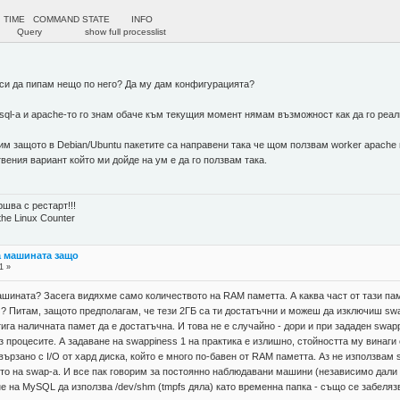
 COMMAND STATE INFO
ery show full processlist
 си да пипам нещо по него? Да му дам конфигурацията?
sql-а и apache-то го знам обаче към текущия момент нямам възможност как да го реа
им защото в Debian/Ubuntu пакетите са направени така че щом ползвам worker apache
вения вариант който ми дойде на ум е да го ползвам така.
шва с рестарт!!!
the Linux Counter
а машината защо
1 »
шината? Засега видяхме само количеството на RAM паметта. А каква част от тази памет
? Питам, защото предполагам, че тези 2ГБ са ти достатъчни и можеш да изключиш sw
тига наличната памет да е достатъчна. И това не е случайно - дори и при зададен swap
из процесите. А задаване на swappiness 1 на практика е излишно, стойността му винаг
свързано с I/O от хард диска, който е много по-бавен от RAM паметта. Аз не използва
то на swap-a. И все пак говорим за постоянно наблюдавани машини (независимо дали р
ане на MySQL да използва /dev/shm (tmpfs дяла) като временна папка - също се забе