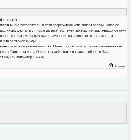
 в start().
нямаш много потребители, и тези потребители изпълняват заявки, които се
диш нищо. Целта ти с mtop е да засечеш тежки заявки, или затлачващи се леки
вероятно няма да се наложи оптимизация на заявките), и по-важно, да
ината за твоите нужди.
ични разлики в натовареността. Можеш да се зачетеш в документацията на
 да добавиш, за да разбереш как действат и с какви стойности биха
воя случай например 1024М).
Активен