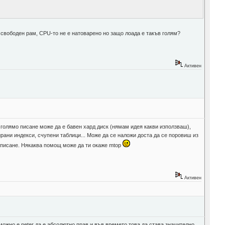
ма свободен рам, CPU-то не е натоварено но защо лоада е такъв голям?
Активен
 голямо писане може да е бавен хард диск (нямам идея какви използваш),
рани индекси, счупени таблици... Може да се наложи доста да се поровиш из
не/писане. Някаква помощ може да ти окаже mtop
Активен
можно е neter да е абсолютно прав и във времето това да става значително