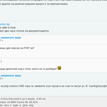
 и apache на ралични машини винаги е за препоръчване.
buntu-bg
 able to hear.
ват два часа четене на документацията.
а машината защо
7 »
маш две версии на PHP ли?
 )
ращи двоичния код и тези, които не го разбират
а машината защо
5 »
на php платен CMS така че заявките към mysql-а не съм ги писал аз. В /var/log/mysql/mys
5.0.51a-3ubuntu5.4 up 0 day(s), 6:40 hrs
s/slow: 10.9M/0 Cache Hit: 99.41%
.5K SFJ: 0 SMP: 0 QPS: 509