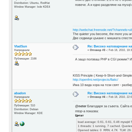
Distribution: Ubuntu, RedHat
повече. А и едно разделяне на mysql
Window Manager: lxde KDE4
http://webchat.freenode.net/?channels=u
The quieter you become, the more you are
Две седмици цъкане с мишката спестя
VladSun
Re: Високо натоварнане н
Напреднали
«
Отговор #3 -:
Feb 18, 2010, 19:3
Публикации: 2166
А защо ползваш PHP в CGI режим? И
KISS Principle ( Keep-It-Short-and-Simple
http://openfmi.net/projects/flattc/
Има 10 вида хора на този свят - разби
abadon
Re: Високо натоварнане н
Напреднали
«
Отговор #4 -:
Feb 18, 2010, 22:0
Публикации: 510
@neter
Благодаря за съвета. Сайта е 
Distribution: Debian
mtop-а показва:
Window Manager: KDE
Цитат
load average: 0.61, 0.61, 0.46 mysqld 
1 threads: 1 running, 7 cached. Querie
Opened tables: 0 RRN: 4.7K TLW: 26