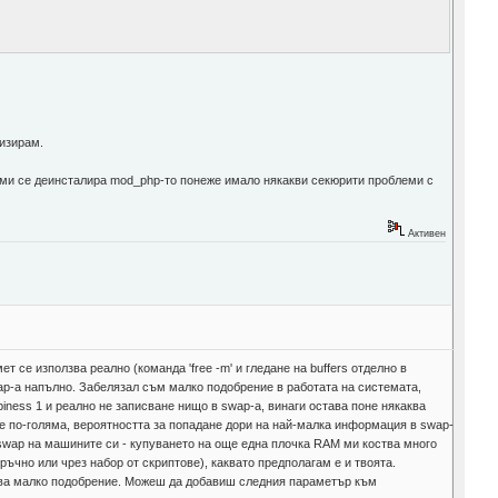
лизирам.
 ми се деинсталира mod_php-то понеже имало някакви секюрити проблеми с
Активен
 се използва реално (команда 'free -m' и гледане на buffers отделно в
ap-а напълно. Забелязал съм малко подобрение в работата на системата,
piness 1 и реално не записване нищо в swap-a, винаги остава поне някаква
и е по-голяма, вероятността за попадане дори на най-малка информация в swap-
м swap на машините си - купуването на още една плочка RAM ми коства много
ъчно или чрез набор от скриптове), каквато предполагам е и твоята.
лязва малко подобрение. Можеш да добавиш следния параметър към