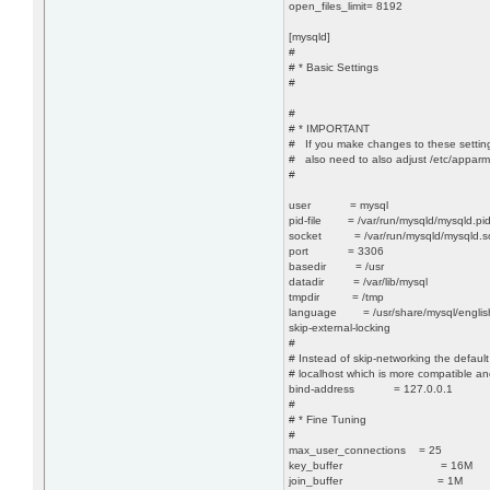
open_files_limit= 8192
[mysqld]
#
# * Basic Settings
#
#
# * IMPORTANT
# If you make changes to these settin
# also need to also adjust /etc/apparmo
#
user = mysql
pid-file = /var/run/mysqld/mysqld.pi
socket = /var/run/mysqld/mysqld.s
port = 3306
basedir = /usr
datadir = /var/lib/mysql
tmpdir = /tmp
language = /usr/share/mysql/englis
skip-external-locking
#
# Instead of skip-networking the default 
# localhost which is more compatible and
bind-address = 127.0.0.1
#
# * Fine Tuning
#
max_user_connections = 25
key_buffer = 16M
join_buffer = 1M