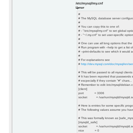
/etc/mysql/my.cnf
Цитат
#
# The MySQL database server configurat
#
# You can copy this to one of:
# - "/etc/mysql/my.cnf" to set global opti
# - "~/.my.cnf" to set user-specific optio
#
# One can use all long options that the
# Run program with --help to get a list o
# --print-defaults to see which it would
#
# For explanations see
#
http://dev.mysql.com/doc/mysql/en/ser
# This will be passed to all mysql clients
# It has been reported that passwords 
# escpecially if they contain "#" chars...
# Remember to edit /etc/mysql/debian.c
[client]
port = 3306
socket = /var/run/mysqld/mysqld.s
# Here is entries for some specific prog
# The following values assume you hav
# This was formally known as [safe_mysq
[mysqld_safe]
socket = /var/run/mysqld/mysqld.s
nice = 0