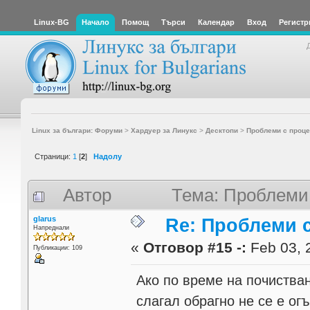
Linux-BG
Начало
Помощ
Търси
Календар
Вход
Регистр
Linux за българи: Форуми
>
Хардуер за Линукс
>
Десктопи
>
Проблеми с проц
Страници:
1
[
2
]
Надолу
Автор
Тема: Проблеми 
glarus
Re: Проблеми 
Напреднали
«
Отговор #15 -:
Feb 03, 
Публикации: 109
Ако по време на почистван
слагал обрагно не се е ог