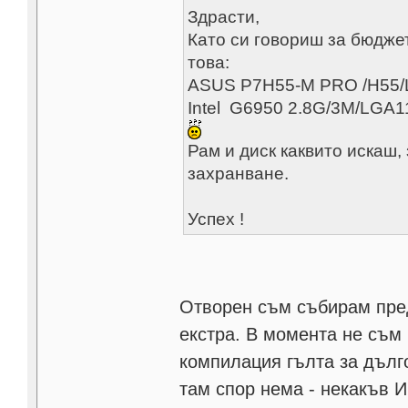
Здрасти,
Като си говориш за бюдже
това:
ASUS P7H55-M PRO /H55
Intel G6950 2.8G/3M/LGA
Рам и диск каквито искаш,
захранване.
Успех !
Отворен съм събирам пред
екстра. В момента не съм 
компилация гълта за дълго
там спор нема - некакъв И