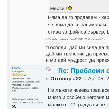
Мерси !
Няма да го продавам - хар
че няма да се занимавам 
отива за файлов сървер.
«
Последна редакция: Feb 07, 2010, 11:59 от victim70
»
"Господи, дай ми сила да 
дай ми търпение да приема
и ми дай мъдрост, да прав
ROKO__
Re: Проблеми 
Напреднали
«
Отговор #22 -:
Apr 05, 2
Публикации: 1531
Distribution: Calculate Linux
Workstation amd64
Window Manager: GNOME
Не лъжете човека това все
2.30
много и особено неговия 
AMD Athlon64 4000+ Dual
Core 2100 MHz 2MB L2 cache
малко от 72 градуса и не 