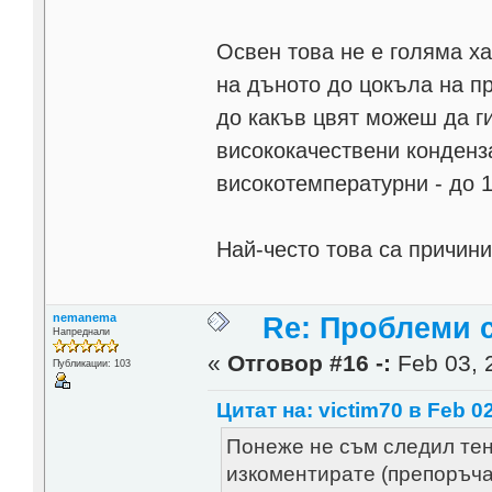
Освен това не е голяма х
на дъното до цокъла на пр
до какъв цвят можеш да г
висококачествени конденза
високотемпературни - до 1
Най-често това са причин
nemanema
Re: Проблеми 
Напреднали
«
Отговор #16 -:
Feb 03, 
Публикации: 103
Цитат на: victim70 в Feb 02
Понеже не съм следил тен
изкоментирате (препоръча