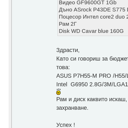
Видео GF9600GT 1Gb
Дъно ASrock P43DE S775
Поцесор Интел core2 duo 
Рам 2Г
Disk WD Cavar blue 160G
Здрасти,
Като си говориш за бюдже
това:
ASUS P7H55-M PRO /H55/
Intel G6950 2.8G/3M/LGA
Рам и диск каквито искаш,
захранване.
Успех !