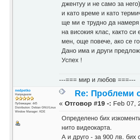
джентуу и не само за нег
и като време и като терми
ще ми е трудно да намеря 
на високия клас, както си
мен, още повече, ако се г
Дано има и други предлож
Успех !
---=== мир и любов ===---
nedpetko
Re: Проблеми 
Напреднали
«
Отговор #19 -:
Feb 07, 
Публикации: 445
Distribution: Debian GNU/Linux
Window Manager: KDE
Определено бих изкоменти
нито видеокарта.
А и друго - за 900 лв. бих