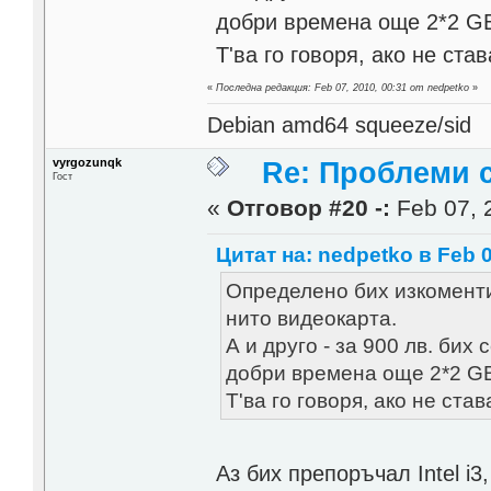
добри времена още 2*2 GB
Т'ва го говоря, ако не ста
«
Последна редакция: Feb 07, 2010, 00:31 от nedpetko
»
Debian amd64 squeeze/sid
vyrgozunqk
Re: Проблеми 
Гост
«
Отговор #20 -:
Feb 07, 
Цитат на: nedpetko в Feb 0
Определено бих изкоменти
нито видеокарта.
А и друго - за 900 лв. бих
добри времена още 2*2 GB
Т'ва го говоря, ако не ста
Аз бих препоръчал Intel i3