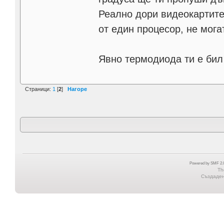
Реално дори видеокартите
от един процесор, не мога
Явно термодиода ти е бил
Страници:
1
[
2
]
Нагоре
Powered by SMF 2.0
Th
Създадена