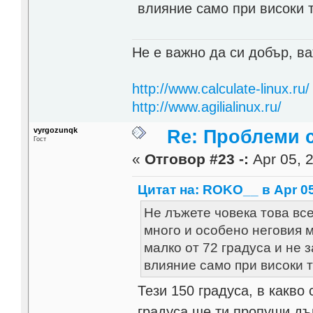
влияние само при високи 
Не е важно да си добър, ва
http://www.calculate-linux.ru/
http://www.agilialinux.ru/
vyrgozunqk
Re: Проблеми 
Гост
«
Отговор #23 -:
Apr 05, 2
Цитат на: ROKO__ в Apr 05
Не лъжете човека това все
много и особено неговия 
малко от 72 градуса и не 
влияние само при високи 
Тези 150 градуса, в какво 
градуса ще ти пропуши дъ