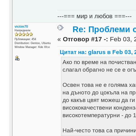
---=== мир и любов ===---
victim70
Re: Проблеми 
Напреднали
«
Отговор #17 -:
Feb 03, 
Публикации: 454
Distribution: Gentoo, Ubuntu
Window Manager: Kde Xfce
Цитат на: glarus в Feb 03, 
Ако по време на почистван
слагал обрагно не се е ог
Освен това не е голяма х
на дъното до цокъла на пр
до какъв цвят можеш да г
висококачествени конденза
високотемпературни - до 1
Най-често това са причин