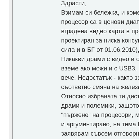
Здрасти,
Взимам си бележка, и ко
процесор са в ценови диа
вградена видео карта в пр
проектиран за ниска конс
сила и в БГ от 01.06.2010
Никакви драми с видео и 
вземе ако можи и с USB3, 
вече. Недостатък - както з
съответно смяна на железа
Относно избраната ти дис
драми и полемики, защото
"пържене" на процесори, м
и аргументирано, на тема 
заявявам съвсем отговорн