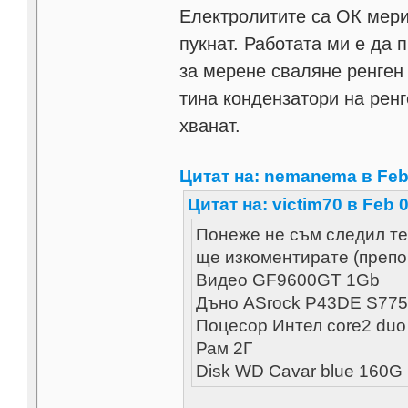
Електролитите са ОК мери
пукнат. Работата ми е да 
за мерене сваляне ренген 
тина кондензатори на ренг
хванат.
Цитат на: nemanema в Feb 
Цитат на: victim70 в Feb 0
Понеже не съм следил те
ще изкоментирате (препо
Видео GF9600GT 1Gb
Дъно ASrock P43DE S775
Поцесор Интел core2 duo
Рам 2Г
Disk WD Cavar blue 160G