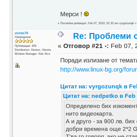
Мерси !
«
Последна редакция: Feb 07, 2010, 01:33 от vyrgozunqk
»
victim70
Re: Проблеми 
Напреднали
«
Отговор #21 -:
Feb 07, 
Публикации: 454
Distribution: Gentoo, Ubuntu
Window Manager: Kde Xfce
Поради излизане от темат
http://www.linux-bg.org/fo
Цитат на: vyrgozunqk в Feb
Цитат на: nedpetko в Feb 
Определено бих изкомент
нито видеокарта.
А и друго - за 900 лв. би
добри времена още 2*2 G
Т'ва го говоря, ако не ст