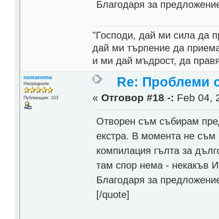
Благодаря за предложение
"Господи, дай ми сила да 
дай ми търпение да приема
и ми дай мъдрост, да прав
nemanema
Re: Проблеми 
Напреднали
«
Отговор #18 -:
Feb 04, 
Публикации: 103
Отворен съм събирам пред
екстра. В момента не съм 
компилация гълта за дълго
там спор нема - некакъв И
Благодаря за предложение
[/quote]