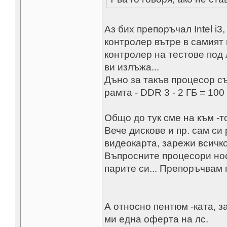
Аз бих препоръчал Intel i3
контролер вътре в самият 
контролер на тестове под
ви излъжа...
Дъно за такъв процесор с
рамта - DDR 3 - 2 ГБ = 100 
Общо до тук сме на към -то 
Вече дискове и пр. сам си
видеокарта, зарежи всичко
Въпросните процесори нос
парите си... Препоръчвам г
А относно пентюм -ката, з
ми една оферта на лс.