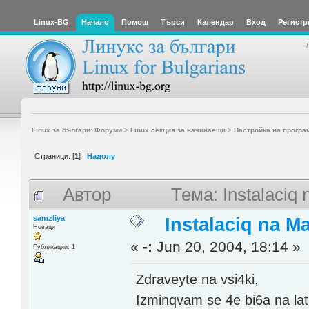
Linux-BG
Начало
Помощ
Търси
Календар
Вход
Регистр
Linux за българи: Форуми
>
Linux секция за начинаещи
>
Настройка на програ
Страници: [
1
]
Надолу
Автор
Тема: Instalaciq
samzliya
Instalaciq na M
Новаци
«
-:
Jun 20, 2004, 18:14 »
Публикации: 1
Zdraveyte na vsi4ki,
Izminqvam se 4e bi6a na lat