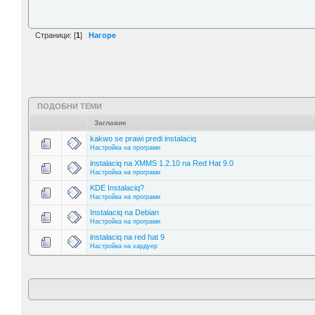
Страници: [
1
]
Нагоре
ПОДОБНИ ТЕМИ
Заглавие
kakwo se prawi predi instalaciq
Настройка на програми
instalaciq na XMMS 1.2.10 na Red Hat 9.0
Настройка на програми
KDE Instalaciq?
Настройка на програми
Instalaciq na Debian
Настройка на програми
instalaciq na red hat 9
Настройка на хардуер