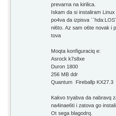
prevarna na kirilica.
Iskam da si instaliram Linu
po4va da izpisva ``hda:LOS
ni6to. Az sam o6te novak i 
tova
Moqta konfiguraciq e:
Asrock k7s8xe
Duron 1800
256 MB ddr
Quantum Fireballp KX27.3
Kakvo tryabva da nabravq z
na4inae6ti i zatova go instal
Ot sega blagodrq.