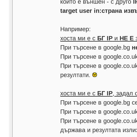
който е външен - с друго
I
target user in:страна из
Например:
хоста ми е с
БГ IP
и
НЕ Е
При търсене в google.bg
н
При търсене в google.co.
При търсене в google.co.u
резултати.
хоста ми е с
БГ IP
, задал
При търсене в google.bg 
При търсене в google.co.u
При търсене в google.co.u
държава и резултата изли