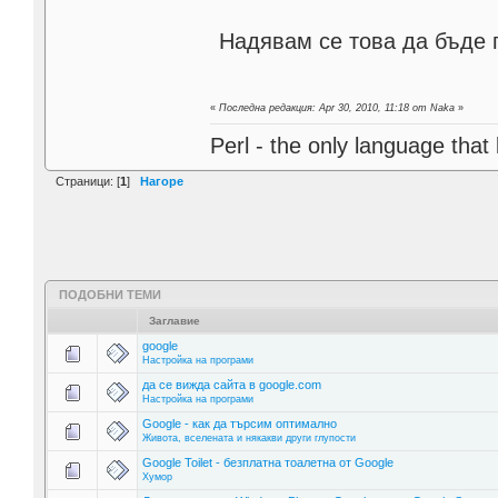
Надявам се това да бъде 
«
Последна редакция: Apr 30, 2010, 11:18 от Naka
»
Perl - the only language that
Страници: [
1
]
Нагоре
ПОДОБНИ ТЕМИ
Заглавие
google
Настройка на програми
да се вижда сайта в google.com
Настройка на програми
Google - как да търсим оптимално
Живота, вселената и някакви други глупости
Google Toilet - безплатна тоалетна от Google
Хумор