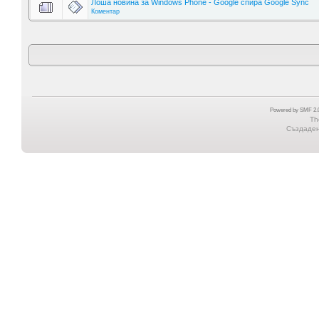
Лоша новина за Windows Phone - Google спира Google Sync
Коментар
Powered by SMF 2.0
Th
Създадена