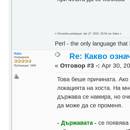
«
Последна редакция: Apr 27, 2010, 20:54 от Naka
»
Perl - the only language that
Naka
Re: Какво озна
Напреднали
«
Отговор #3 -:
Apr 30, 20
Публикации: 3469
Това беше причината. Ако н
локацията на хоста. На мн
държава се намира, но оче
да може да се променя.
- Държавата -
се появява 