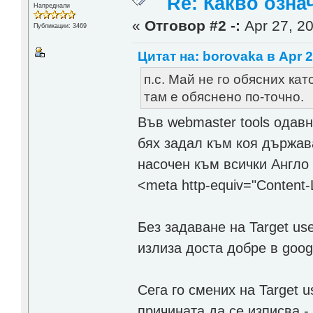
Re: Какво озна
Напреднали
«
Отговор #2 -:
Apr 27, 20
Публикации: 3469
Цитат на: borovaka в Apr 2
п.с. Май не го обясних ка
там е обяснено по-точно.
Във webmaster tools одавн
бях задал към коя държав
насочен към всички Англо
<meta http-equiv="Content
Без задаване на Target use
излиза доста добре в goog
Сега го смених на Target u
причината да се изписва - 