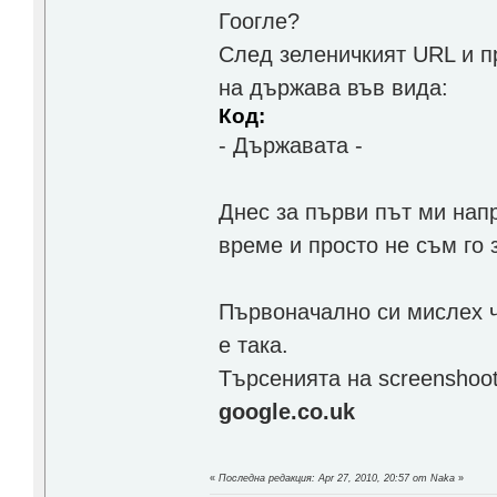
Гоогле?
След зеленичкият URL и п
на държава във вида:
Код:
- Държавата -
Днес за първи път ми напр
време и просто не съм го 
Първоначално си мислех че
е така.
Търсенията на screenshoo
google.co.uk
«
Последна редакция: Apr 27, 2010, 20:57 от Naka
»