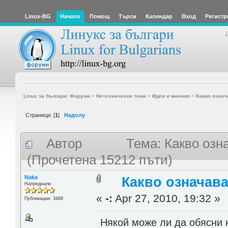
Linux-BG
Начало
Помощ
Търси
Календар
Вход
Регистр
Linux за българи: Форуми
>
Нетехнически теми
>
Идеи и мнения
>
Какво означ
Страници: [
1
]
Надолу
Автор
Тема: Какво озн
(Прочетена 15212 пъти)
Naka
Какво означава
Напреднали
«
-:
Apr 27, 2010, 19:32 »
Публикации: 3469
Някой може ли да обясни 