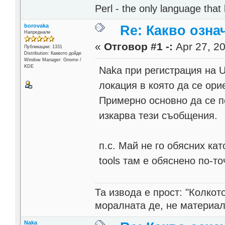
Perl - the only language that
borovaka
Re: Какво озна
Напреднали
«
Отговор #1 -:
Apr 27, 20
Публикации: 1331
Distribution: Каквото дойде
Window Manager: Gnome /
KDE
Naka при регистрация на 
локация в която да се ори
Примерно основно да се п
изкарва тези съобщения.
п.с. Май не го обясних к
tools там е обяснено по-то
Та извода е прост: "Колкот
моралната де, не материал
Naka