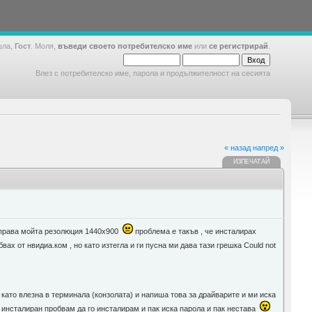
шла,
Гост
. Моля,
въведи своето потребителско име
или
се регистрирай
.
Влез с потребителско име, парола и продължителност на сесията
« назад
напред »
ИЗПЕЧАТАЙ
 направа мойта резолюция 1440х900
проблема е такъв , че инсталирах
ах от нвидиа.ком , но като изтегла и ги пусна ми дава тази грешка Could not
 като влезна в терминала (конзолата) и напиша това за драйварите и ми иска
 е инсталиран пробвам да го инсталирам и пак иска парола и пак нестава