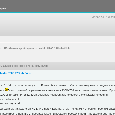
ирай
Добре дошъл/до
р
>
ПРоблем с драйварите на Nvidia 8300 128mb 64bit
00 128mb 64bit (Прочетена 4552 пъти)
vidia 8300 128mb 64bit
кс 10.04 от сайта на линукс .... Всичко беше както трябва само където немога да си
vers
само , че мойта резолюция я няма има 1360х768 ама това е малко за мен . Пробв
…A-Linux-x86_64-256.35.run.gedit has not been able to detect the character encoding.
pen a binary file.
enu and try again.
к да ги активирам с sh NVIDIA-LInux и така нататък , но имам и следния проблем след
епише просто непише ... пробвах какво ли не даже пробвах с роот , но даже и роот не