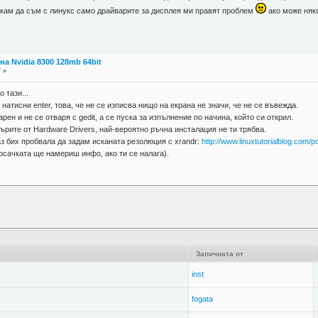
скам да съм с линукс само драйварите за дисплея ми правят проблем
ако може няк
а Nvidia 8300 128mb 64bit
7 »
 тази...
 натисни enter, това, че не се изписва нищо на екрана не значи, че не се въвежда.
арен и не се отваря с gedit, а се пуска за изпълнение по начина, който си открил.
върите от Hardware Drivers, най-вероятно ръчна инсталация не ти трябва.
аз бих пробвала да задам исканата резолюция с xrandr:
http://www.linuxtutorialblog.com/p
рсачката ще намериш инфо, ако ти се налага).
Започната от
inst
fogata