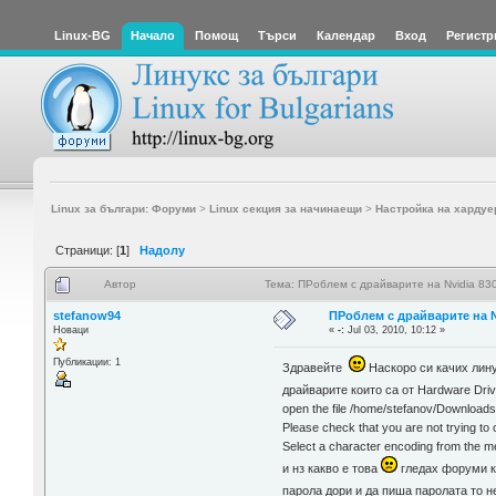
Linux-BG
Начало
Помощ
Търси
Календар
Вход
Регистр
Linux за българи: Форуми
>
Linux секция за начинаещи
>
Настройка на хардуе
Страници: [
1
]
Надолу
Автор
Тема: ПРоблем с драйварите на Nvidia 83
stefanow94
ПРоблем с драйварите на N
Новаци
«
-:
Jul 03, 2010, 10:12 »
Публикации: 1
Здравейте
Наскоро си качих лину
драйварите които са от Hardware Dri
open the file /home/stefanov/Downloads
Please check that you are not trying to o
Select a character encoding from the m
и нз какво е това
гледах форуми ка
парола дори и да пиша паролата то н