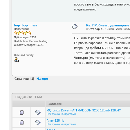
просто съм в безисходица а много и
предварително
bop_bop_mara
Re: ПРоблем с драйварите н
Напреднали
«
Отговор #1 -:
Jul 04, 2010, 00:3
Публикации: 2433
Ох.. има търсачка и стотици теми като
Distribution: Debian Testing
Първо за паролата - ти си я напиши и
Window Manager: LXDE
Второ - да файлът NVIDIA....run е бин
Трето - ако си инсталирал вече драй
Cute and cuddly
Четвърто (мм това е малко кофти) - 
вече се води малко старомодно, с тъ
Страници: [
1
]
Нагоре
ПОДОБНИ ТЕМИ
Заглавие
RQ:Linux Driver - ATI RADEON 9200 128mb 128bit?
Настройка на програми
/tmp=128mb
Настройка на програми