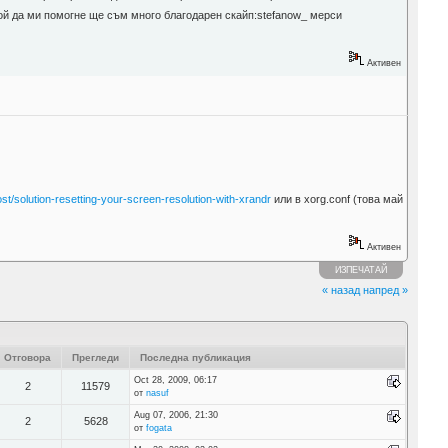
ой да ми помогне ще съм много благодарен скайп:stefanow_ мерси
Активен
ost/solution-resetting-your-screen-resolution-with-xrandr
или в xorg.conf (това май
Активен
ИЗПЕЧАТАЙ
« назад
напред »
Отговора
Прегледи
Последна публикация
Oct 28, 2009, 06:17
2
11579
от
nasuf
Aug 07, 2006, 21:30
2
5628
от
fogata