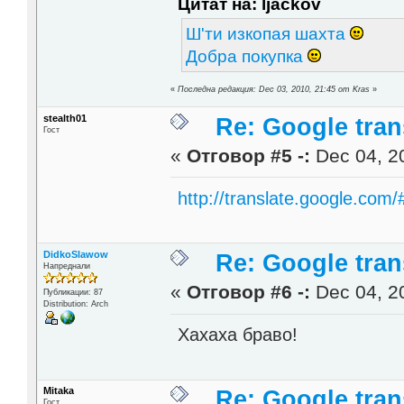
Цитат на: ljackov
Ш'ти изкопая шахта
Добра покупка
«
Последна редакция: Dec 03, 2010, 21:45 от Kras
»
stealth01
Re: Google trans
Гост
«
Отговор #5 -:
Dec 04, 20
http://translate.go
DidkoSlawow
Re: Google trans
Напреднали
«
Отговор #6 -:
Dec 04, 20
Публикации: 87
Distribution: Arch
Хахаха браво!
Mitaka
Re: Google trans
Гост