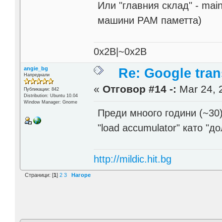
Или "главния склад" - mai
машини РАМ паметта)
0x2B|~0x2B
angie_bg
Re: Google trans
Напреднали
«
Отговор #14 -:
Mar 24, 
Публикации: 842
Distribution: Ubuntu 10.04
Window Manager: Gnome
Преди мноого години (~30
"load accumulator" като "
http://mildic.hit.bg
Страници: [
1
]
2
3
Нагоре