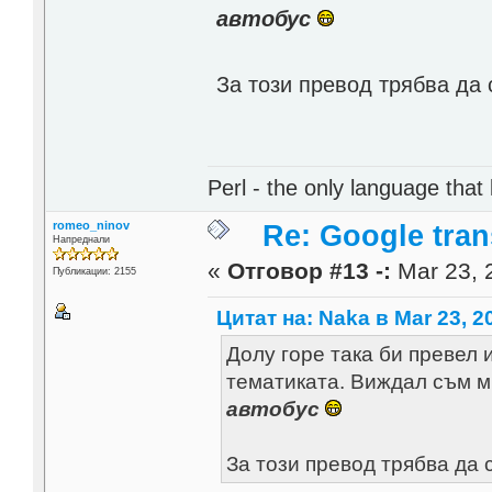
автобус
За този превод трябва да 
Perl - the only language that
romeo_ninov
Re: Google trans
Напреднали
«
Отговор #13 -:
Mar 23, 
Публикации: 2155
Цитат на: Naka в Mar 23, 2
Долу горе така би превел 
тематиката. Виждал съм мн
автобус
За този превод трябва да 