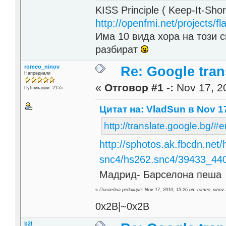
KISS Principle ( Keep-It-Sho
http://openfmi.net/projects/fla
Има 10 вида хора на този с
разбират
romeo_ninov
Re: Google trans
Напреднали
«
Отговор #1 -:
Nov 17, 20
Публикации: 2155
Цитат на: VladSun в Nov 17
http://translate.google
http://sphotos.ak.fbcdn.net
snc4/hs262.snc4/39433_4
Мадрид- Барселона пеша
«
Последна редакция: Nov 17, 2010, 13:26 от romeo_ninov
0x2B|~0x2B
b2l