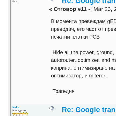
Re: Google trans
Гост
«
Отговор #11 -:
Mar 23, 2
В момента превеждам gEDA
преводач, ето част от пре
печатни платки PCB
Hide all the power, ground, 
autorouter, optimizer, and 
коприна, оптимизиране на 
оптимизатор, и miterer.
Трагедия
Naka
Re: Google trans
Напреднали