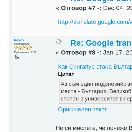
«
Отговор #7 -:
Dec 04, 20
http://translate.google.
laskov
Re: Google trans
Напреднали
«
Отговор #8 -:
Jan 17, 20
Публикации: 3182
Как Сингапур стана Бълга
Цитат
Аз съм един индонезийски
места - България, Велико
степен в университет в Ге
Оригинален текст.
Не си мислете, че понеже 