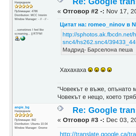
Re: Google trans
Напреднали
«
Отговор #2 -:
Nov 17, 20
Публикации: 4786
Distribution: MCC Interim
Window Manager: - // - // -
Цитат на: romeo_ninov в N
...sometimes I feel like
http://sphotos.ak.fbcdn.net/
screaming... || RTFM!
snc4/hs262.snc4/39433_4
Мадрид- Барселона пеша
Хахахаха
"Човекът е въже, опънато 
Човекът е нещо, което тря
angie_bg
Re: Google trans
Напреднали
«
Отговор #3 -:
Dec 03, 20
Публикации: 842
Distribution: Ubuntu 10.04
Window Manager: Gnome
http://translate.google.ca/t