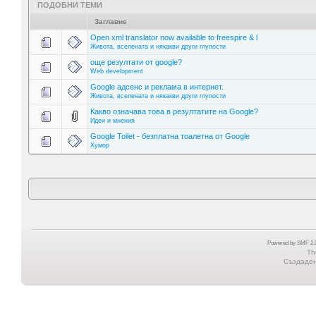
ПОДОБНИ ТЕМИ
Заглавие
Open xml translator now available to freespire & l
Живота, вселената и някакви други глупости
още резултати от google?
Web development
Google адсенс и реклама в интернет.
Живота, вселената и някакви други глупости
Какво означава това в резултатите на Google?
Идеи и мнения
Google Toilet - безплатна тоалетна от Google
Хумор
Powered by SMF 2.0
Th
Създадена