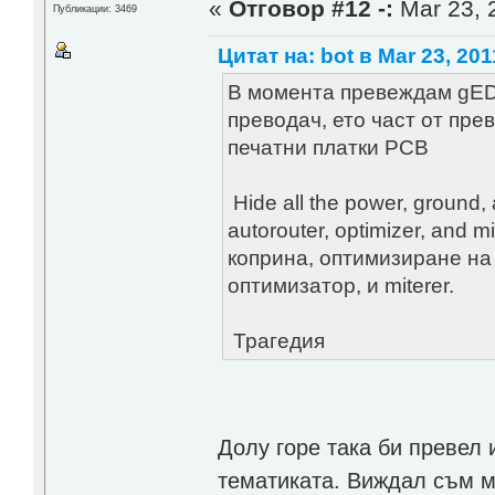
«
Отговор #12 -:
Mar 23, 
Публикации: 3469
Цитат на: bot в Mar 23, 201
В момента превеждам gEDA
преводач, ето част от пре
печатни платки PCB
Hide all the power, ground, a
autorouter, optimizer, and 
коприна, оптимизиране на 
оптимизатор, и miterer.
Трагедия
Долу горе така би превел 
тематиката. Виждал съм мн