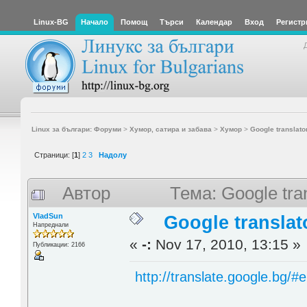
Linux-BG
Начало
Помощ
Търси
Календар
Вход
Регистр
Linux за българи: Форуми
>
Хумор, сатира и забава
>
Хумор
>
Google translator
Страници: [
1
]
2
3
Надолу
Автор
Тема: Google tra
VladSun
Google translato
Напреднали
«
-:
Nov 17, 2010, 13:15 »
Публикации: 2166
http://translate.google.