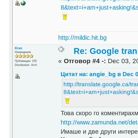
8&text=i+am+just+asking!&
http://mildic.hit.bg
Kras
Re: Google trans
Напреднали
«
Отговор #4 -:
Dec 03, 20
Публикации: 155
Distribution: Arch
Цитат на: angie_bg в Dec 0
http://translate.google.ca/t
8&text=i+am+just+asking!
Това скоро го коментирахм
http://www.zamunda.net/d
Имаше и две други интере