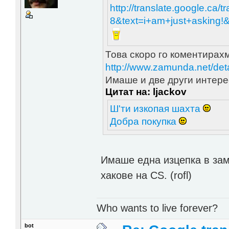
http://translate.google.ca/
8&text=i+am+just+asking
Това скоро го коментирахм
http://www.zamunda.net/d
Имаше и две други интере
Цитат на: ljackov
Ш'ти изкопая шахта
Добра покупка
Имаше една изцепка в зам
хакове на CS. (rofl)
Who wants to live forever?
bot