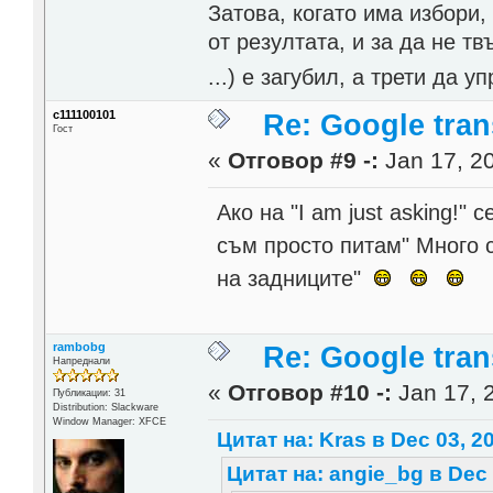
Затова, когато има избори,
от резултата, и за да не тв
...) е загубил, а трети да
c111100101
Re: Google trans
Гост
«
Отговор #9 -:
Jan 17, 20
Ако на "I am just asking!"
съм просто питам" Много 
на задниците"
rambobg
Re: Google trans
Напреднали
«
Отговор #10 -:
Jan 17, 2
Публикации: 31
Distribution: Slackware
Window Manager: XFCE
Цитат на: Kras в Dec 03, 2
Цитат на: angie_bg в Dec 