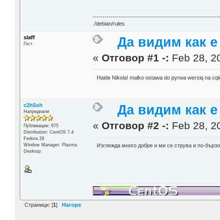
----------------------------------------------------------------
./debian/rules
slaff
Да видим как е
Гост
«
Отговор #1 -:
Feb 28, 20
Haide Nikola! malko ostawa do pyrwa wersiq na cql
c2h5oh
Да видим как е
Напреднали
«
Отговор #2 -:
Feb 28, 20
Публикации: 675
Distribution: CentOS 7.4
Fedora 28
Window Manager: Plasma
Изглежда много добре и ми се струва и по-бърз
Desktop
Страници: [
1
]
Нагоре