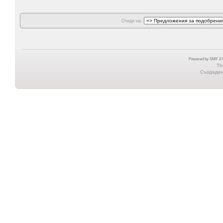
Отиди на:
Powered by SMF 2.0
Th
Създадена