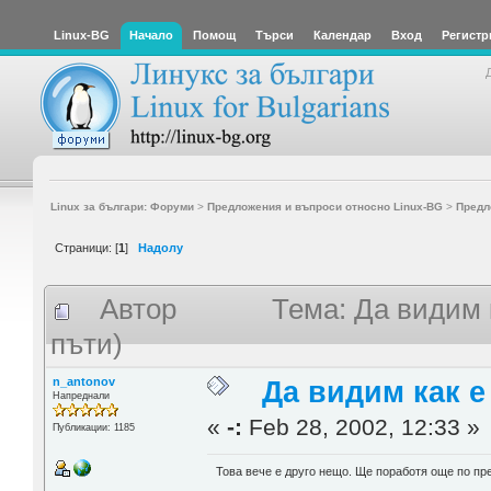
Linux-BG
Начало
Помощ
Търси
Календар
Вход
Регистр
Linux за българи: Форуми
>
Предложения и въпроси относно Linux-BG
>
Предл
Страници: [
1
]
Надолу
Автор
Тема: Да видим 
пъти)
n_antonov
Да видим как е
Напреднали
«
-:
Feb 28, 2002, 12:33 »
Публикации: 1185
Това вече е друго нещо. Ще поработя още по пре