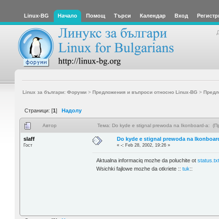
Linux-BG
Начало
Помощ
Търси
Календар
Вход
Регистр
Linux за българи: Форуми
>
Предложения и въпроси относно Linux-BG
>
Предл
Страници: [
1
]
Надолу
Автор
Тема: Do kyde e stignal prewoda na Ikonboard-a: (
slaff
Do kyde e stignal prewoda na Ikonboar
Гост
«
-:
Feb 28, 2002, 19:26 »
Aktualna informaciq mozhe da poluchite ot
status.tx
Wsichki fajlowe mozhe da otkriete ::
tuk
::