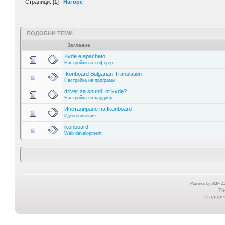
Страници: [
1
]
Нагоре
ПОДОБНИ ТЕМИ
Заглавие
Kyde e apacheto
Настройки на софтуер
Ikonboard Bulgarian Translation
Настройка на програми
driver za sound, ot kyde?
Настройка на хардуер
Инсталиране на Ikonboard
Идеи и мнения
ikonboard
Web development
Powered by SMF 2.0
Th
Създаден