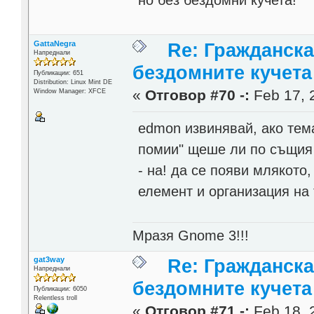
GattaNegra
Re: Гражданска
Напреднали
бездомните кучета
Публикации: 651
Distribution: Linux Mint DE
«
Отговор #70 -:
Feb 17, 
Window Manager: XFCE
edmon извинявай, ако тема
помии" щеше ли по същия 
- на! да се появи млякото
елемент и организация на
Мразя Gnome 3!!!
gat3way
Re: Гражданска
Напреднали
бездомните кучета
Публикации: 6050
Relentless troll
«
Отговор #71 -:
Feb 18, 