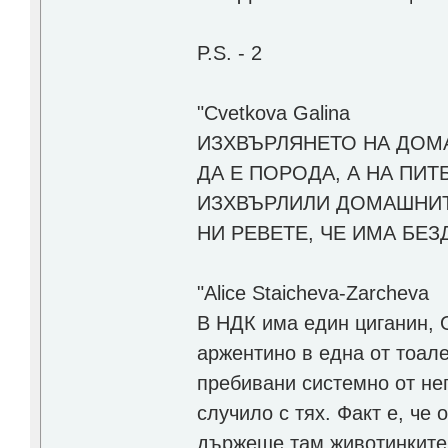
P.S. - 2
"Cvetkova Galina
ИЗХВЪРЛЯНЕТО НА ДОМ
ДА Е ПОРОДА, А НА ПИТ
ИЗХВЪРЛИЛИ ДОМАШНИТЕ
НИ РЕВЕТЕ, ЧЕ ИМА БЕЗ
"Alice Staicheva-Zarcheva
В НДК има един циганин, 
аржентино в една от тоале
пребивани системно от нег
случило с тях. Факт е, че
държеше там животинките.