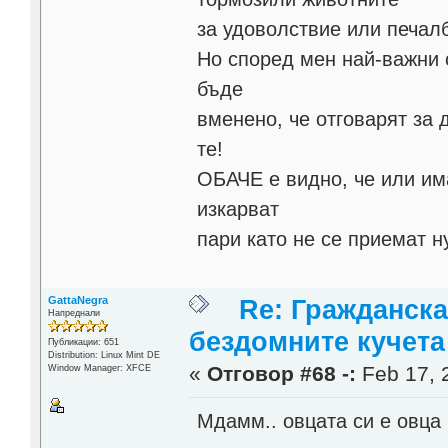
за удоволствие или печалб
Но според мен най-важни с
бъде
вменено, че отговарят за 
те!
ОБАЧЕ е видно, че или им
изкарват
пари като не се приемат н
GattaNegra
Re: Гражданска
Напреднали
бездомните кучета
Публикации: 651
Distribution: Linux Mint DE
«
Отговор #68 -:
Feb 17, 
Window Manager: XFCE
Мдамм.. овцата си е овца 