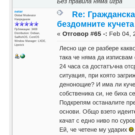
Без правила няма игра
neter
Re: Гражданска
Global Moderator
Напреднали
бездомните кучета
Публикации: 3408
«
Отговор #65 -:
Feb 04, 
Distribution: Debian,
SailfishOS, CentOS
Window Manager: LXDE,
Lipstick
Лесно ще се разбере какв
така че няма да изписвам
24 часа са достатъчна отс
ситуация, при която загри
денонощие? И има ли кучет
собственика си, не биха 
Подкрепям останалите пре
основи. Общо взето идеите
качат с едно ниво по суров
Ей, че четене му ударих