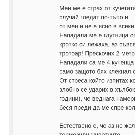
Мен ме е страх от кучетат
случай гледат по-тъпо и
от мен и не е ясно в всек
Нападала ме е глутница о
кротко си лежаха, аз съвс
тротоар! Прескочих 2-метро
Нападали са ме 4 кученца 
само защото бях клекнал с
От стреса който изпитах к
злобно се ударих в хълбок
години), че веднага намер
беся преди да ме спре кол
Естествено е, че аз не же
тормозили животните