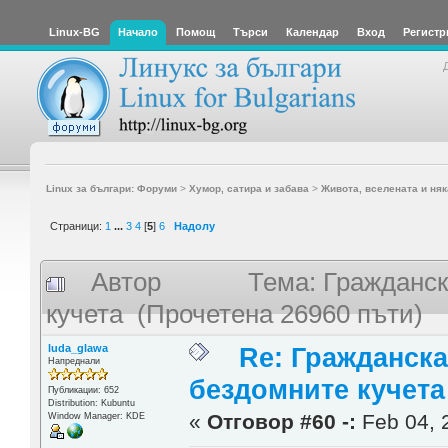
Linux-BG
Начало
Помощ
Търси
Календар
Вход
Регистр
Linux за българи: Форуми
>
Хумор, сатира и забава
>
Живота, вселената и няк
Страници:
1
...
3
4
[
5
]
6
Надолу
Автор
Тема: Гражданск
кучета (Прочетена 26960 пъти)
luda_glawa
Re: Гражданска
Напреднали
бездомните кучета
Публикации: 652
Distribution: Kubuntu
«
Отговор #60 -:
Feb 04, 
Window Manager: KDE