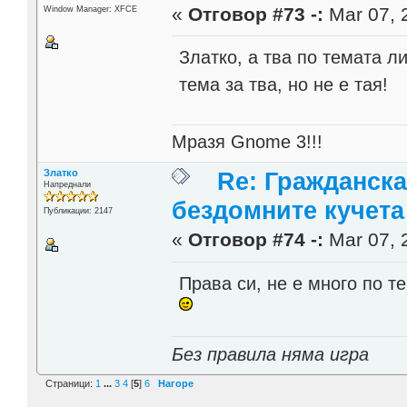
«
Отговор #73 -:
Mar 07, 
Window Manager: XFCE
Златко, а тва по темата л
тема за тва, но не е тая!
Мразя Gnome 3!!!
Златко
Re: Гражданска
Напреднали
бездомните кучета
Публикации: 2147
«
Отговор #74 -:
Mar 07, 
Права си, не е много по 
Без правила няма игра
Страници:
1
...
3
4
[
5
]
6
Нагоре