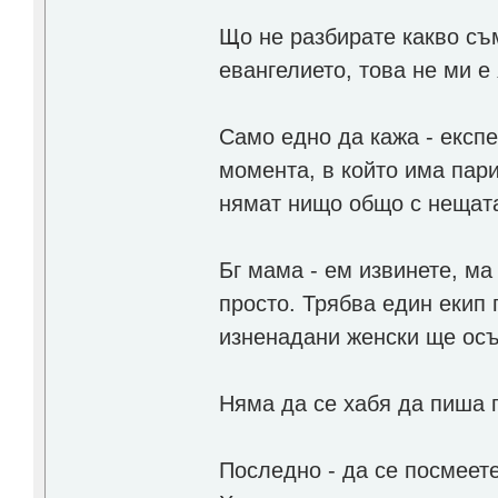
Що не разбирате какво съм
евангелието, това не ми е 
Само едно да кажа - експе
момента, в който има пари 
нямат нищо общо с нещат
Бг мама - ем извинете, ма
просто. Трябва един екип 
изненадани женски ще осъм
Няма да се хабя да пиша п
Последно - да се посмеете