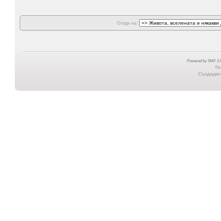
Отиди на:
Powered by SMF 2.0
Th
Създадена