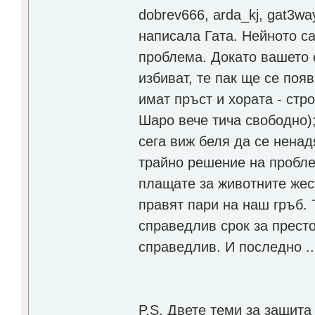
dobrev666, arda_kj, gat3wa
написала Гата. Нейното с
проблема. Докато вашето е
избиват, те пак ще се поя
имат пръст и хората - стр
Шаро вече тича свободно); 
сега виж беля да се ненад
трайно решение на проблем
плащате за животните жес
правят пари на наш гръб. Т
справедлив срок за прест
справедлив. И последно ..
P.S. Двете теми за защит