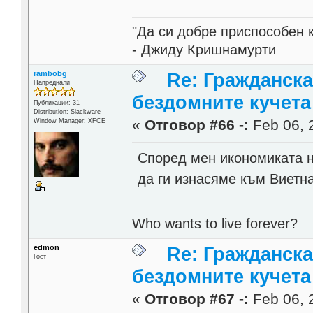
"Да си добре приспособен 
- Джиду Кришнамурти
rambobg
Re: Гражданска
Напреднали
бездомните кучета
Публикации: 31
Distribution: Slackware
«
Отговор #66 -:
Feb 06, 
Window Manager: XFCE
Според мен икономиката н
да ги изнасяме към Виетн
Who wants to live forever?
edmon
Re: Гражданска
Гост
бездомните кучета
«
Отговор #67 -:
Feb 06, 