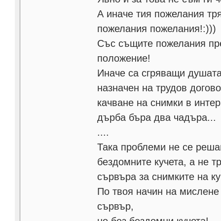
А иначе тия пожелания тря
пожелания пожелания!:)))
Със същите пожелания пр
положение!
Иначе са сгряващи душата
назначен на трудов догово
качване на снимки в интерн
дърба бъра два чадъра...
....
Така проблеми не се решав
бездомните кучета, а не т
сървъра за снимките на ку
По твоя начин на мислене 
сървър,
но без бездомни кучета!