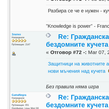
Разбира се че е нужен - к
"Knowledge is power" - Fran
Златко
Re: Гражданска
Напреднали
бездомните кучета
Публикации: 2147
«
Отговор #72 -:
Mar 07, 
Защитници на животните а
нови мъчения над кучета
Без правила няма игра
GattaNegra
Re: Гражданска
Напреднали
бездомните кучета
Публикации: 651
Distribution: Linux Mint DE