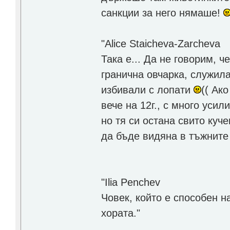
санкции за него нямаше!
"Alice Staicheva-Zarcheva
Така е... Да не говорим, 
гранична овчарка, служила
избивали с лопати
(( Ак
вече на 12г., с много усил
но тя си остана свито куч
да бъде видяна в тъжните й
"Ilia Penchev
Човек, който е способен 
хората."