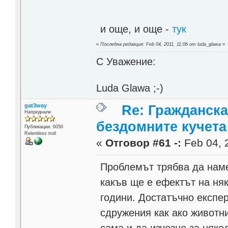
и още, и още -
тук
«
Последна редакция: Feb 04, 2011, 11:06 от luda_glawa
»
С Уважение:
Luda Glawa ;-)
gat3way
Re: Гражданска
Напреднали
бездомните кучета
Публикации: 6050
Relentless troll
«
Отговор #61 -:
Feb 04, 2
Проблемът трябва да наме
какъв ще е ефектът на ня
години. Достатъчно експе
сдружения как ако животн
сама и да изчезне за няко