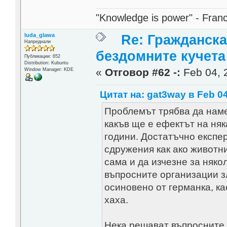
"Knowledge is power" - Fran
luda_glawa
Re: Гражданска
Напреднали
бездомните кучета
Публикации: 652
Distribution: Kubuntu
«
Отговор #62 -:
Feb 04, 2
Window Manager: KDE
Цитат на: gat3way в Feb 04
Проблемът трябва да наме
какъв ще е ефектът на няк
години. Достатъчно експе
сдружения как ако животн
сама и да изчезне за няко
въпросните организации з
осиновено от германка, ка
хаха.
Нека решават въпросните 