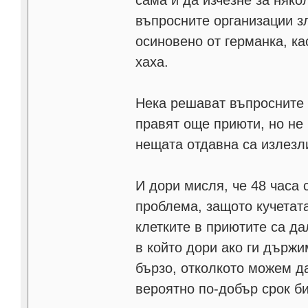
въпросните организации зл
осиновено от германка, ка
хаха.
Нека решават въпросните 
правят още приюти, но не
нещата отдавна са излезл
И дори мисля, че 48 часа 
проблема, защото кучетата
клетките в приютите са д
в който дори ако ги държи
бързо, отколкото можем д
вероятно по-добър срок би