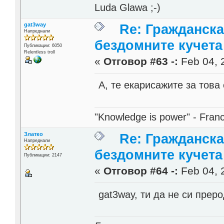
Luda Glawa ;-)
gat3way
Re: Гражданска
Напреднали
бездомните кучета
Публикации: 6050
Relentless troll
«
Отговор #63 -:
Feb 04, 2
А, те екарисажите за това
"Knowledge is power" - Fran
Златко
Re: Гражданска
Напреднали
бездомните кучета
Публикации: 2147
«
Отговор #64 -:
Feb 04, 
gat3way, ти да не си пре