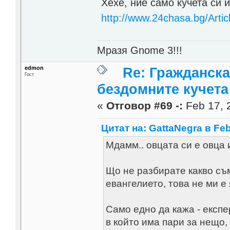
Хехе, ние само кучета си и
http://www.24chasa.bg/Artic
Мразя Gnome 3!!!
edmon
Re: Гражданска
Гост
бездомните кучета
«
Отговор #69 -:
Feb 17, 
Цитат на: GattaNegra в Feb
Мдамм.. овцата си е овца и
Що не разбирате какво съм
евангелието, това не ми е 
Само едно да кажа - експе
в който има пари за нещо,