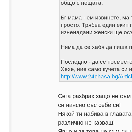
общо с нещата;
Бг мама - ем извинете, ма
просто. Трябва един екип 
изненадани женски ще осъм
Няма да се хабя да пиша п
Последно - да се посмеете
Хехе, ние само кучета си и
http://www.24chasa.bg/Artic
Сега разбрах защо не съм 
си наясно със себе си!
Някой ти набива в главата
различно не казваш!
Явно и за това не съм ги ч