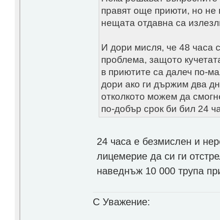
правят още приюти, но не
нещата отдавна са излезл
И дори мисля, че 48 часа 
проблема, защото кучетата
в приютите са далеч по-ма
дори ако ги държим два дн
отколкото можем да смогн
по-добър срок би бил 24 ч
24 часа е безмислен и не
лицемерие да си ги отстре
наведнъж 10 000 трупа п
С Уважение: