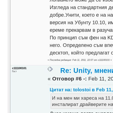
Изгледа на стандартния д
добре.Унити, което е на н
версия на Убунту 10.10, и
ереме прекарвам в разучав
По принцип съм фен на KD
него. Определено съм впе
десктоп, който предлагат о
«
Последна редакция: Feb 11, 2011, 22:07 от c111100101
»
c111100101
Re: Unity, мне
Гост
«
Отговор #6 -:
Feb 11, 20
Цитат на: tolostoi в Feb 11,
И на мен ми хареса на 11.
инсталират драйверите на 