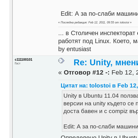
Edit: А за по-слаби машин
«
Последна редакция: Feb 12, 2011, 09:55 от tolostoi
»
... в Столичен инспектора
работят под Linux. Което, 
by entusiast
c111100101
Re: Unity, мне
Гост
«
Отговор #12 -:
Feb 12, 
Цитат на: tolostoi в Feb 12
Unity в Ubuntu 11.04 полз
версии на unity където се
доста бавен и с compiz въ
Edit: А за по-слаби машин
Определено Unity в Ubuntu 