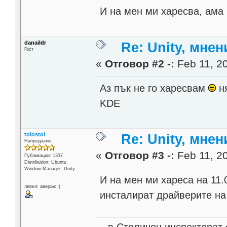
И на мен ми харесва, ама 
danaildr
Re: Unity, мне
Гост
«
Отговор #2 -:
Feb 11, 20
Аз пък не го харесвам
ня
KDE
tolostoi
Re: Unity, мне
Напреднали
«
Отговор #3 -:
Feb 11, 20
Публикации: 1337
Distribution: Ubuntu
Window Manager: Unity
И на мен ми хареса на 11.
левел: авераж :)
инсталират драйверите на 