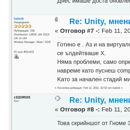
Днес имаше доста оновлен
kalinik
Re: Unity, мне
Напреднали
«
Отговор #7 -:
Feb 11, 20
Публикации: 539
Distribution: LMDE x64 2012/
LM 14 x64
Window Manager: Mate / KDE
Готино е . Аз и на виртуа
се ъпдейтваше X.
ID user #521433
Няма проблеми, само опре
навреме като пуснеш compi
Kaто за начален стадий ми
«
Последна редакция: Feb 11, 2011, 22:52 от kalinik
»
c111100101
Re: Unity, мне
Гост
«
Отговор #8 -:
Feb 11, 20
Това скрийншот от Гноме 3