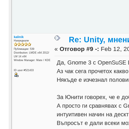
kalinik
Re: Unity, мне
Напреднали
«
Отговор #9 -:
Feb 12, 20
Публикации: 539
Distribution: LMDE x64 2012/
LM 14 x64
Window Manager: Mate / KDE
Да, Gnome 3 с OpenSuSE L
Аз чак сега прочетох как
ID user #521433
Някъде е изчезнал половина
За Юнити говорех, че е до
А просто ги сравнявах с 
интуитивен начин на дескт
Въпросът е дали всеки мо