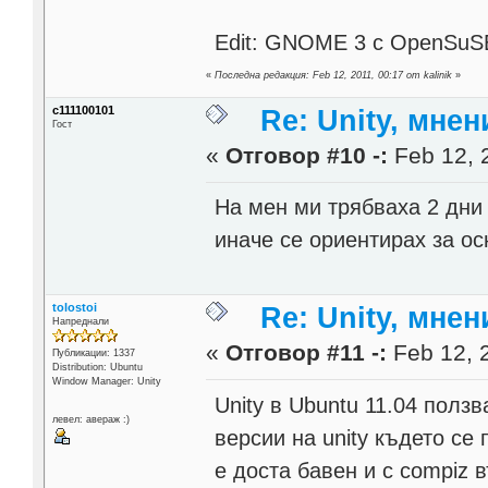
Edit: GNOME 3 с OpenSuS
«
Последна редакция: Feb 12, 2011, 00:17 от kalinik
»
c111100101
Re: Unity, мне
Гост
«
Отговор #10 -:
Feb 12, 
На мен ми трябваха 2 дн
иначе се ориентирах за о
tolostoi
Re: Unity, мне
Напреднали
«
Отговор #11 -:
Feb 12, 2
Публикации: 1337
Distribution: Ubuntu
Window Manager: Unity
Unity в Ubuntu 11.04 полз
левел: авераж :)
версии на unity където се
е доста бавен и с compiz 