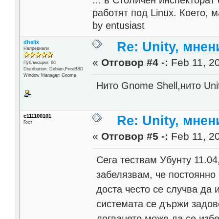
... в Столичен инспектора
работят под Linux. Което, 
by entusiast
dhelix
Re: Unity, мне
Напреднали
«
Отговор #4 -:
Feb 11, 20
Публикации: 66
Distribution: Debian,FreeBSD
Window Manager: Gnome
Нито Gnome Shell,нито Uni
c111100101
Re: Unity, мне
Гост
«
Отговор #5 -:
Feb 11, 20
Сега тествам Убунту 11.04
забелязвам, че постоянно 
доста често се случва да 
системата се държи задов
логването може да се избе