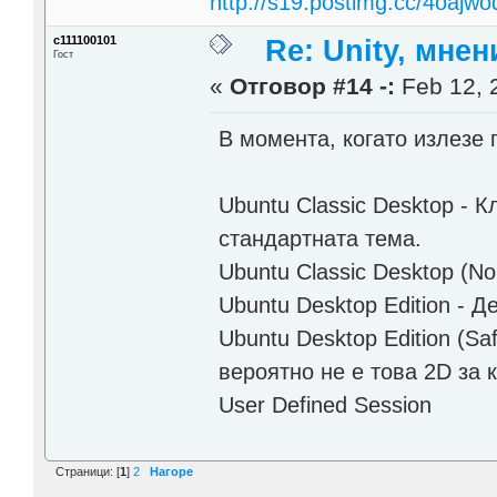
http://s19.postimg.cc/4oajwo
c111100101
Re: Unity, мне
Гост
«
Отговор #14 -:
Feb 12, 2
В момента, когато излезе 
Ubuntu Classic Desktop - 
стандартната тема.
Ubuntu Classic Desktop (No 
Ubuntu Desktop Edition - Д
Ubuntu Desktop Edition (Sa
вероятно не е това 2D за 
User Defined Session
Страници: [
1
]
2
Нагоре