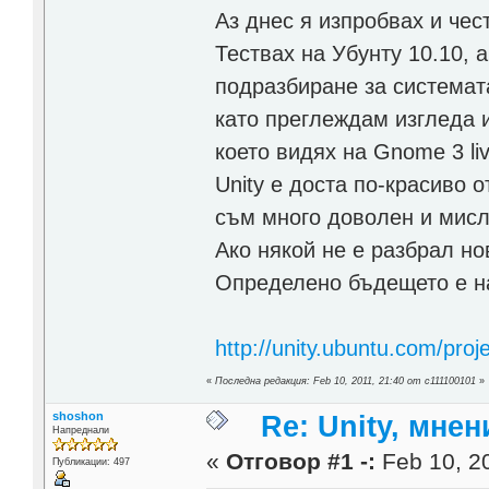
Аз днес я изпробвах и че
Тествах на Убунту 10.10, 
подразбиране за системата
като преглеждам изгледа и
което видях на Gnome 3 li
Unity е доста по-красиво 
съм много доволен и мисл
Ако някой не е разбрал но
Определено бъдещето е на 
http://unity.ubuntu.com/proje
«
Последна редакция: Feb 10, 2011, 21:40 от c111100101
»
shoshon
Re: Unity, мне
Напреднали
«
Отговор #1 -:
Feb 10, 20
Публикации: 497