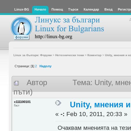
Linux-BG
Начало
Помощ
Търси
Календар
Вход
Регистр
Linux за българи: Форуми
>
Нетехнически теми
>
Коментар
>
Unity, мнения и к
Страници: [
1
]
2
Надолу
Автор
Тема: Unity, мн
пъти)
c111100101
Unity, мнения 
Гост
«
-:
Feb 10, 2011, 20:33 »
Очаквам мненията на тези,