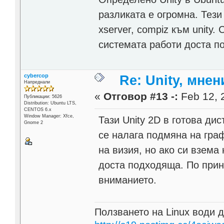
разликата е огромна. Тез
xserver, compiz към unity
системата работи доста по
cybercop
Re: Unity, мне
Напреднали
«
Отговор #13 -:
Feb 12, 2
Публикации: 5626
Distribution: Ubuntu LTS,
CENTOS 6.x
Window Manager: Xfce,
Тази Unity 2D в готова ди
Gnome 2
се налага подмяна на гра
на визия, но ако си взема
доста подходяща. По прин
вниманието.
Ползването на Linux води д