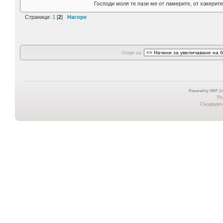
Господи моля те пази ме от ламерите, от хакерите
Страници:
1
[
2
]
Нагоре
Отиди на:
Powered by SMF 2.0
Th
Създадена