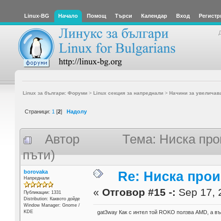
Linux-BG
Начало
Помощ
Търси
Календар
Вход
Регистр
Linux за българи: Форуми
>
Linux секция за напреднали
>
Начини за увеличав
Страници:
1
[
2
]
Надолу
Автор
Тема: Ниска пр
пъти)
borovaka
Re: Ниска про
Напреднали
«
Отговор #15 -:
Sep 17, 
Публикации: 1331
Distribution: Каквото дойде
Window Manager: Gnome /
KDE
gat3way Как с интел той ROKO ползва AMD, а въп