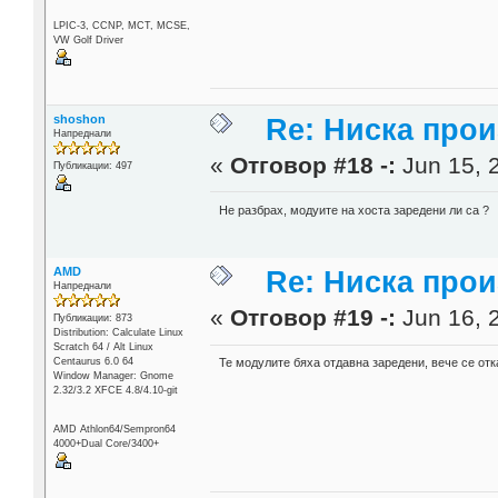
LPIC-3, CCNP, MCT, MCSE,
VW Golf Driver
shoshon
Re: Ниска про
Напреднали
«
Отговор #18 -:
Jun 15, 2
Публикации: 497
Не разбрах, модуите на хоста заредени ли са ?
AMD
Re: Ниска про
Напреднали
«
Отговор #19 -:
Jun 16, 2
Публикации: 873
Distribution: Calculate Linux
Scratch 64 / Alt Linux
Centaurus 6.0 64
Те модулите бяха отдавна заредени, вече се от
Window Manager: Gnome
2.32/3.2 XFCE 4.8/4.10-git
AMD Athlon64/Sempron64
4000+Dual Core/3400+