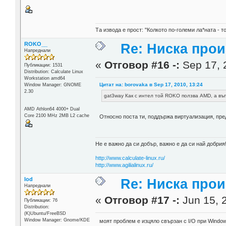
Та извода е прост: "Колкото по-големи ла*ната - т
ROKO__
Re: Ниска про
Напреднали
«
Отговор #16 -:
Sep 17, 
Публикации: 1531
Distribution: Calculate Linux
Workstation amd64
Цитат на: borovaka в Sep 17, 2010, 13:24
Window Manager: GNOME
2.30
gat3way Как с интел той ROKO ползва AMD, а въп
AMD Athlon64 4000+ Dual
Core 2100 MHz 2MB L2 cache
Относно поста ти, поддържа виртуализация, пр
Не е важно да си добър, важно е да си най добрия!
http://www.calculate-linux.ru/
http://www.agilialinux.ru/
lod
Re: Ниска про
Напреднали
«
Отговор #17 -:
Jun 15, 2
Публикации: 76
Distribution:
(K)Ubuntu/FreeBSD
Window Manager: Gnome/KDE
моят проблем е изцяло свързан с I/O при Windows