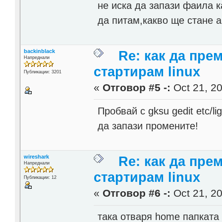
не иска да запази фаила к
да питам,какво ще стане а
backinblack
Re: как да пре
Напреднали
стартирам linux
Публикации: 3201
«
Отговор #5 -:
Oct 21, 20
Пробвай с gksu gedit etc/l
да запази промените!
wireshark
Re: как да пре
Напреднали
стартирам linux
Публикации: 12
«
Отговор #6 -:
Oct 21, 20
така отваря home папката