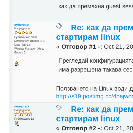
как да премахна guest sess
cybercop
Re: как да пре
Напреднали
стартирам linux
Публикации: 5626
Distribution: Ubuntu LTS,
«
Отговор #1 -:
Oct 21, 20
CENTOS 6.x
Window Manager: Xfce,
Gnome 2
Прегледай конфигурацията
има разрешена такава сеси
Ползването на Linux води д
http://s19.postimg.cc/4oajwo
wireshark
Re: как да пре
Напреднали
стартирам linux
Публикации: 12
«
Отговор #2 -:
Oct 21, 20