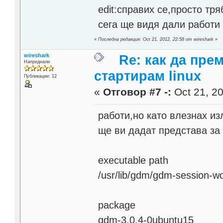
edit:справих се,просто тря
сега ще видя дали работи
«
Последна редакция: Oct 21, 2012, 22:58 от wireshark
»
wireshark
Re: как да пре
Напреднали
стартирам linux
Публикации: 12
«
Отговор #7 -:
Oct 21, 20
работи,но като влезнах из
ще ви дадат представа за 
executable path
/usr/lib/gdm/gdm-session-w
package
gdm-3.0.4-0ubuntu15