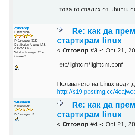
това го свалих от ubuntu 
cybercop
Re: как да пре
Напреднали
стартирам linux
Публикации: 5626
Distribution: Ubuntu LTS,
«
Отговор #3 -:
Oct 21, 20
CENTOS 6.x
Window Manager: Xfce,
Gnome 2
etc/lightdm/lightdm.conf
Ползването на Linux води д
http://s19.postimg.cc/4oajwo
wireshark
Re: как да пре
Напреднали
стартирам linux
Публикации: 12
«
Отговор #4 -:
Oct 21, 20