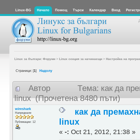
Linux-BG
Начало
Помощ
Търси
Календар
Вход
Регистр
Linux за българи: Форуми
>
Linux секция за начинаещи
>
Настройка на програ
Страници: [
1
]
Надолу
Автор
Тема: как да пре
linux (Прочетена 8480 пъти)
wireshark
как да премахн
Напреднали
linux
Публикации: 12
«
-:
Oct 21, 2012, 21:38 »