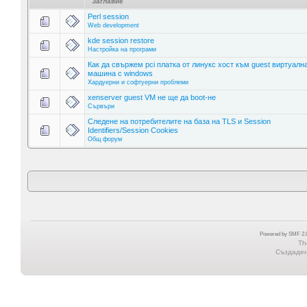
Заглавие
Perl session
Web development
kde session restore
Настройка на програми
Как да свържем pci платка от линукс хост към guest виртуалн
машина с windows
Хардуерни и софтуерни проблеми
xenserver guest VM не ще да boot-не
Сървъри
Следене на потребителите на база на TLS и Session
Identifiers/Session Cookies
Общ форум
Powered by SMF 2.0
Th
Създадена