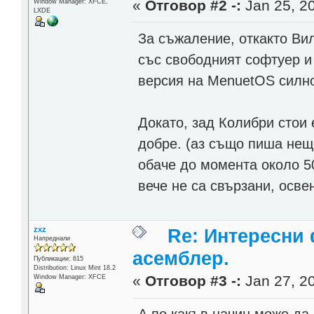
«
Отговор #2 -:
Jan 25, 20
Window Manager: XFCE,
LXDE
За съжаление, откакто Ви
със свободният софтуер и 
версия на MenuetOS силно
Докато, зад Колибри стои 
добре. (аз също пиша нещ
обаче до момента около 5
вече не са свързани, осве
zxz
Re: Интересни
Напреднали
асемблер.
Публикации: 615
Distribution: Linux Mint 18.2
«
Отговор #3 -:
Jan 27, 20
Window Manager: XFCE