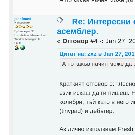
А по какъв начин може да 
johnfound
Re: Интересни
Напреднали
асемблер.
Публикации: 35
Distribution: Manjaro Linux
«
Отговор #4 -:
Jan 27, 20
Window Manager: XFCE,
LXDE
Цитат на: zxz в Jan 27, 201
А по какъв начин може да 
Краткият отговор е: "Лесно
език искаш да ги пишеш. Н
колибри, тъй като в него 
(tinypad) и дебъгер.
Аз лично използвам Fresh 