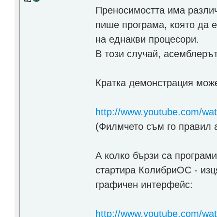
Преносимостта има различ
пише програма, която да 
на еднакви процесори.
В този случай, асемблеръ
Кратка демонстрация може
http://www.youtube.com/wa
(Филмчето съм го правил а
А колко бързи са програм
стартира КолибриОС - изц
графичен интерфейс:
http://www.youtube.com/wa