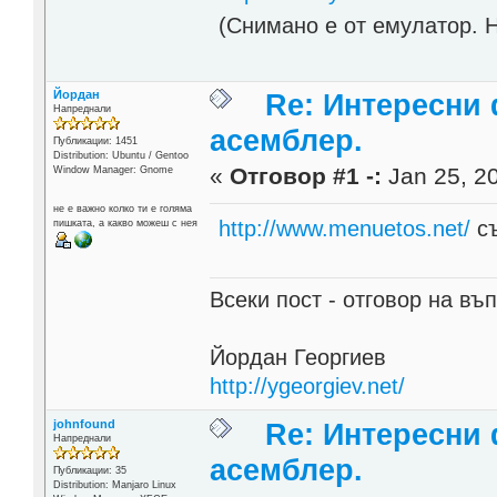
(Снимано е от емулатор. 
Йордан
Re: Интересни
Напреднали
асемблер.
Публикации: 1451
Distribution: Ubuntu / Gentoo
«
Отговор #1 -:
Jan 25, 20
Window Manager: Gnome
не е важно колко ти е голяма
http://www.menuetos.net/
съ
пишката, а какво можеш с нея
Всеки пост - отговор на въп
Йордан Георгиев
http://ygeorgiev.net/
johnfound
Re: Интересни
Напреднали
асемблер.
Публикации: 35
Distribution: Manjaro Linux