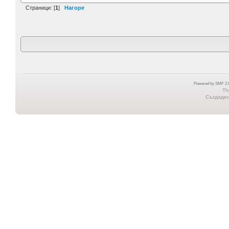
Страници: [
1
]
Нагоре
Powered by SMF 2.0
Th
Създадена