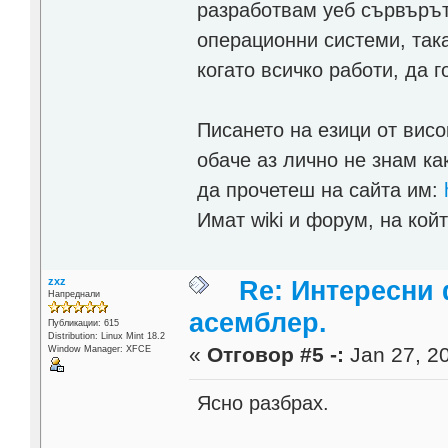
разработвам уеб сървъръ
операционни системи, така
когато всичко работи, да 
Писането на езици от висо
обаче аз лично не знам к
да прочетеш на сайта им:
Имат wiki и форум, на кой
zxz
Re: Интересни
Напреднали
асемблер.
Публикации: 615
Distribution: Linux Mint 18.2
«
Отговор #5 -:
Jan 27, 20
Window Manager: XFCE
Ясно разбрах.