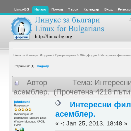
Linux-BG
Начало
Помощ
Търси
Календар
Вход
Регистр
Linux за българи: Форуми
>
Програмиране
>
Общ форум
>
Интересни филмчета
Страници: [
1
]
Надолу
Автор
Тема: Интересн
асемблер. (Прочетена 4218 пъти
johnfound
Интересни фил
Напреднали
асемблер.
Публикации: 35
Distribution: Manjaro Linux
«
-:
Jan 25, 2013, 18:48 »
Window Manager: XFCE,
LXDE